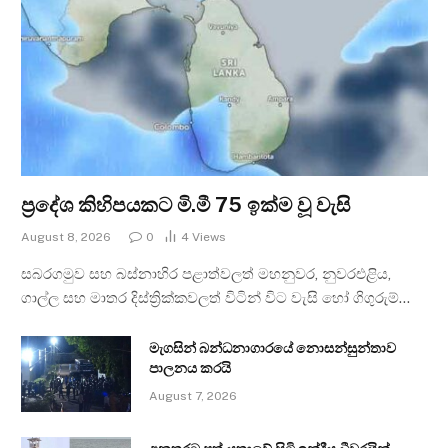
ප්‍රදේශ කිහිපයකට මි.මී 75 ඉක්ම වූ වැසි
August 8, 2026
0
4
Views
සබරගමුව සහ බස්නාහිර පළාත්වලත් මහනුවර, නුවරඑළිය,
ගාල්ල සහ මාතර දිස්ත්‍රික්කවලත් විටින් විට වැසි හෝ ගිගුරුම්…
මැගසින් බන්ධනාගාරයේ නොසන්සුන්තාව
පාලනය කරයි
August 7, 2026