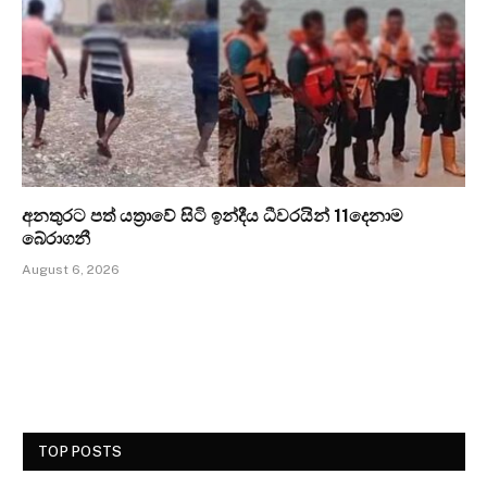
අනතුරට පත් යත්‍රාවේ සිටි ඉන්දීය ධීවරයින් 11දෙනාම
බේරාගනී
August 6, 2026
TOP POSTS