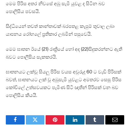
මෙම පිරිස අතර නිවසේ අඹු සැමි යුවළ ද සිටින බව
පොලීසිය පවසයි.
සිද්ධියෙන් තවත් කාන්තාවක් බරපතළ කැපුම් තුවාල ලබා
යාපනය රෝහලේ ප්‍රතිකාර ලබමින් පසුවෙයි.
මෙම ඝාතන ඊයේ (21) රාත්‍රියේ හෝ අද (22)සිදුකරන්නට ඇති
බවට පොලීසිය සැකකරයි.
ඝාතනයට ලක්වූ සියලු පිරිස වයස අවුරුදු 60 ට වැඩි පිරිසක්
බවත්, ඝාතනයට ලක් වූ අඹුසැමි යුවළට අමතරව සෙසු පිරිස
කෝවිලේ උත්සවයකට පැමිණ සිටි ඥාතීන් පිරිසක් වන බව
පොලිසිය කියයි.
Facebook
Twitter
Pinterest
LinkedIn
Tumblr
Email