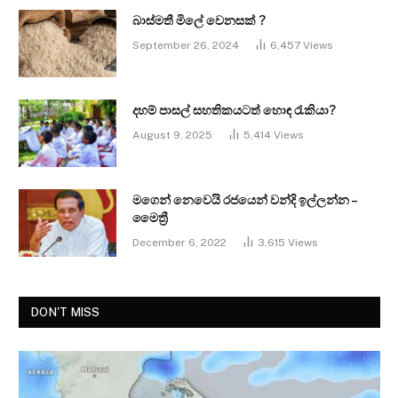
බාස්මතී මිලේ වෙනසක් ?
September 26, 2024
6,457
Views
දහම් පාසල් සහතිකයටත් හොඳ රැකියා?
August 9, 2025
5,414
Views
මගෙන් නෙවෙයි රජයෙන් වන්දි ඉල්ලන්න –
මෛත්‍රී
December 6, 2022
3,615
Views
DON'T MISS