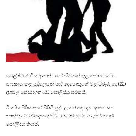
ඩෙල්ෆ්ට් ජැටිය ආසන්නයේ නිවසක් තුළ කපා කොටා
ඝාතනය කළ පුද්ගලයන් පස් දෙනෙකුගේ මළ සිරුරු අද (22)
දහවල් සොයාගත් බව පොලිසිය පවසයි.
මියගිය පිරිස අතර පිරිමි පුද්ගලයන් දෙදෙනකු සහ සහ
කාන්තාවන් තිදෙනකු සිටින බවත්, ඔවුන් ඥාතීන් බවත්
පොලිසිය කියයි.