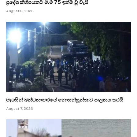
ප්‍රදේශ කිහිපයකට මි.මී 75 ඉක්ම වූ වැසි
August 8, 2026
මැගසින් බන්ධනාගාරයේ නොසන්සුන්තාව පාලනය කරයි
August 7, 2026