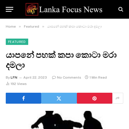
»
»
Home
Featured
යාපනේ පහක් කපා කොටා මරා දමලා
FEATURED
යාපනේ පහක් කපා කොටා මරා
දමලා
By
LFN
April 22, 2023
No Comments
1 Min Read
192
Views