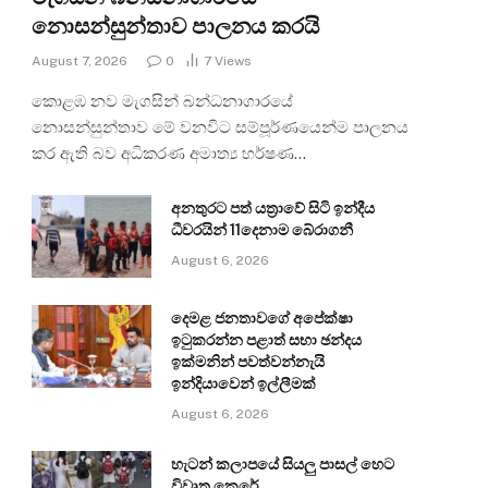
නොසන්සුන්තාව පාලනය කරයි
August 7, 2026
0
7
Views
කොළඹ නව මැගසින් බන්ධනාගාරයේ
නොසන්සුන්තාව මේ වනවිට සම්පූර්ණයෙන්ම පාලනය
කර ඇති බව අධිකරණ අමාත්‍ය හර්ෂණ…
අනතුරට පත් යත්‍රාවේ සිටි ඉන්දීය
ධීවරයින් 11දෙනාම බේරාගනී
August 6, 2026
දෙමළ ජනතාවගේ අපේක්ෂා
ඉටුකරන්න පළාත් සභා ඡන්දය
ඉක්මනින් පවත්වන්නැයි
ඉන්දියාවෙන් ඉල්ලීමක්
August 6, 2026
හැටන් කලාපයේ සියලු පාසල් හෙට
විවෘත කෙරේ