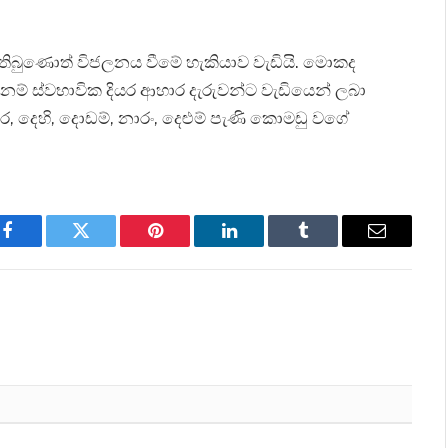
ිබුණොත් විජලනය වීමේ හැකියාව වැඩියි. මොකද
 නම් ස්වභාවික දියර ආහාර දැරුවන්ට වැඩියෙන් ලබා
ුර, දෙහි, දොඩම්, නාරං, දෙළුම් පැණි කොමඩු වගේ
Facebook
Twitter
Pinterest
LinkedIn
Tumblr
Email