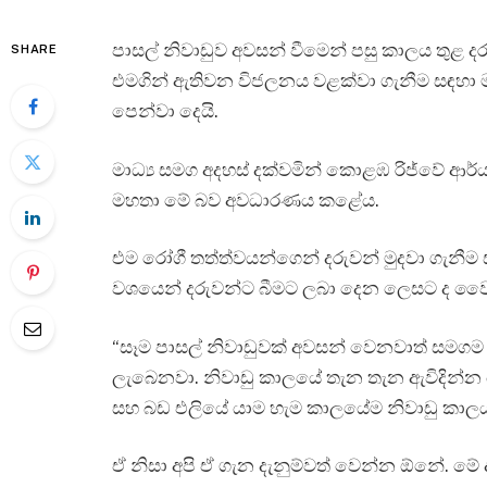
පාසල් නිවාඩුව අවසන් වීමෙන් පසු කාලය තුළ 
SHARE
එමගින් ඇතිවන විජලනය වළක්වා ගැනීම සඳහා මව
පෙන්වා දෙයි.
මාධ්‍ය සමග අදහස් දක්වමින් කොළඹ රිජ්වේ ආර
මහතා මේ බව අවධාරණය කළේය.
එම රෝගී තත්ත්වයන්ගෙන් දරුවන් මුදවා ගැනීම ස
වශයෙන් දරුවන්ට බීමට ලබා දෙන ලෙසට ද වෛද්
“සෑම පාසල් නිවාඩුවක් අවසන් වෙනවාත් සමගම
ලැබෙනවා. නිවාඩු කාලයේ තැන තැන ඇවිදින්න
සහ බඩ එලියේ යාම හැම කාලයේම නිවාඩු කාලය
ඒ නිසා අපි ඒ ගැන දැනුම්වත් වෙන්න ඕනේ. මේ