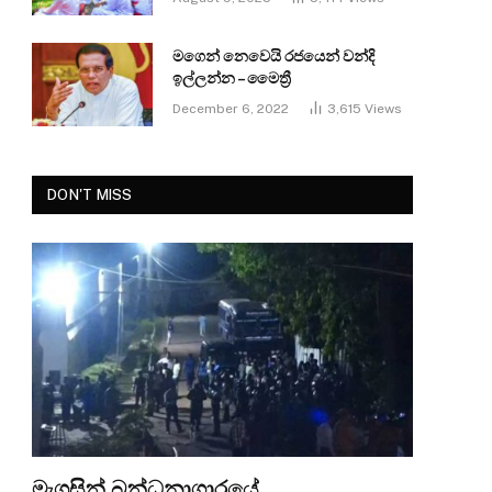
මගෙන් නෙවෙයි රජයෙන් වන්දි
ඉල්ලන්න – මෛත්‍රී
December 6, 2022
3,615
Views
DON'T MISS
මැගසින් බන්ධනාගාරයේ