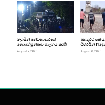
මැගසින් බන්ධනාගාරයේ
අනතුරට පත් යත්
නොසන්සුන්තාව පාලනය කරයි
ධීවරයින් 11ද
August 7, 2026
August 6, 2026