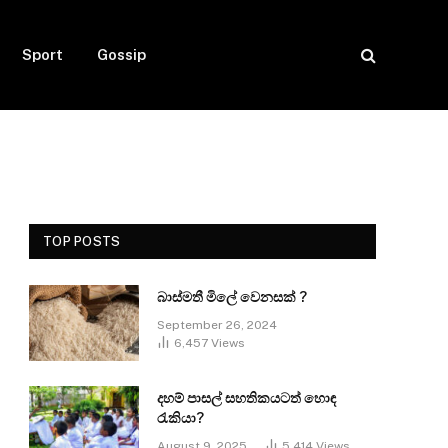
Sport
Gossip
TOP POSTS
බාස්මතී මිලේ වෙනසක් ?
September 26, 2024
6,457
Views
දහම් පාසල් සහතිකයටත් හොඳ
රැකියා?
August 9, 2025
5,414
Views