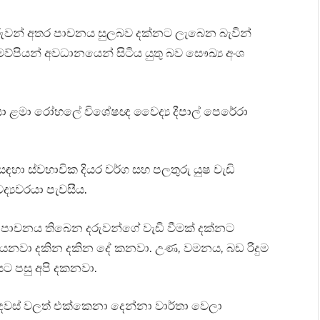
දරුවන් අතර පාචනය සුලබව දක්නට ලැබෙන බැවින්
්පියන් අවධානයෙන් සිටිය යුතු බව සෞඛ්‍ය අංශ
්යා ළමා රෝහලේ විශේෂඥ වෛද්‍ය දීපාල් පෙරේරා
ඳහා ස්වභාවික දියර වර්ග සහ පලතුරු යුෂ වැඩි
‍යවරයා පැවසීය.
 පාචනය තිබෙන දරුවන්ගේ වැඩි වීමක් දක්නට
 යනවා දකින දකින දේ කනවා. උණ, වමනය, බඩ රිදුම
ට පසු අපි දකනවා.
 දවස් වලත් එක්කෙනා දෙන්නා වාර්තා වෙලා