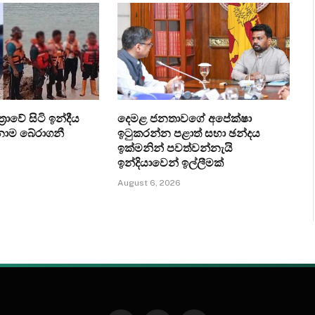
‍රාවේ සිටි ඉන්දීය
දෙමළ ජනතාවගේ අපේක්ෂා
ෙනාම බේරාගනී
ඉටුකරන්න පළාත් සභා ඡන්දය
ඉක්මනින් පවත්වන්නැයි
ඉන්දියාවෙන් ඉල්ලීමක්
August 6, 2026