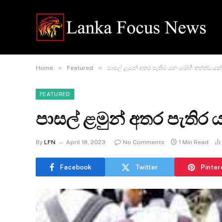
»
»
Home
Featured
පාසල් ළමුන් අතර පැතිර යන රෝගී තත්ත්වයක්
FEATURED
පාසල් ළමුන් අතර පැතිර
By
LFN
April 18, 2023
No Comments
1 Min Read
Facebook
Twitter
Pinter