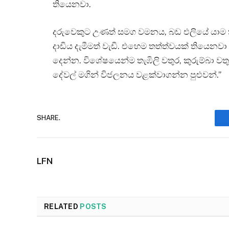
තියෙනවා.
දරුවෙකුට උණත් සමග වමනය, බඩ එලියේ යාම ත
දාඩිය දැමීමත් වැඩි. එහෙම තත්ත්වයක් තියෙනවා
දෙන්න. විශේෂයෙන්ම තැඹිලි වතුර, කුරුම්බා වත
දේවල් මගින් විජලනය වළක්වාගන්න පුළුවන්.”
SHARE.
LFN
RELATED
POSTS