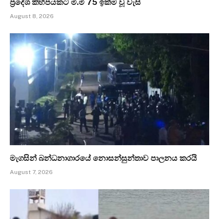
ප්‍රදේශ කිහිපයකට මි.මී 75 ඉක්ම වූ වැසි
August 8, 2026
මැගසින් බන්ධනාගාරයේ නොසන්සුන්තාව පාලනය කරයි
August 7, 2026