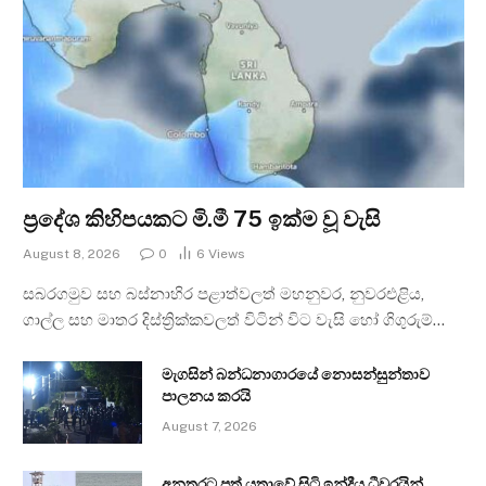
ප්‍රදේශ කිහිපයකට මි.මී 75 ඉක්ම වූ වැසි
August 8, 2026
0
6
Views
සබරගමුව සහ බස්නාහිර පළාත්වලත් මහනුවර, නුවරඑළිය,
ගාල්ල සහ මාතර දිස්ත්‍රික්කවලත් විටින් විට වැසි හෝ ගිගුරුම්…
මැගසින් බන්ධනාගාරයේ නොසන්සුන්තාව
පාලනය කරයි
August 7, 2026
අනතුරට පත් යත්‍රාවේ සිටි ඉන්දීය ධීවරයින්