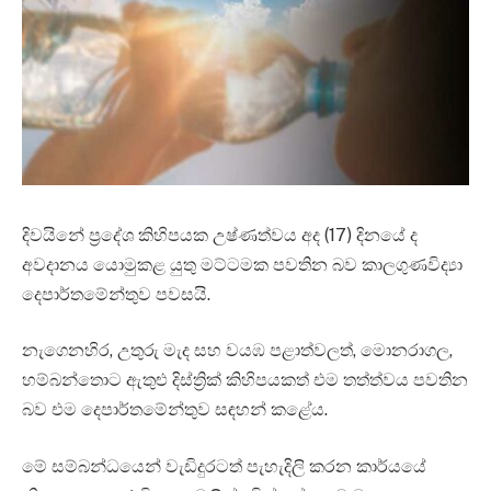
දිවයිනේ ප්‍රදේශ කිහිපයක උෂ්ණත්වය අද (17) දිනයේ ද
අවදානය යොමුකළ යුතු මට්ටමක පවතින බව කාලගුණවිද්‍යා
දෙපාර්තමේන්තුව පවසයි.
නැගෙනහිර, උතුරු මැද සහ වයඹ පළාත්වලත්, මොනරාගල,
හම්බන්තොට ඇතුළු දිස්ත්‍රික් කිහිපයකත් එම තත්ත්වය පවතින
බව එම දෙපාර්තමේන්තුව සඳහන් කළේය.
මේ සම්බන්ධයෙන් වැඩිදුරටත් පැහැදිලි කරන කාර්යයේ