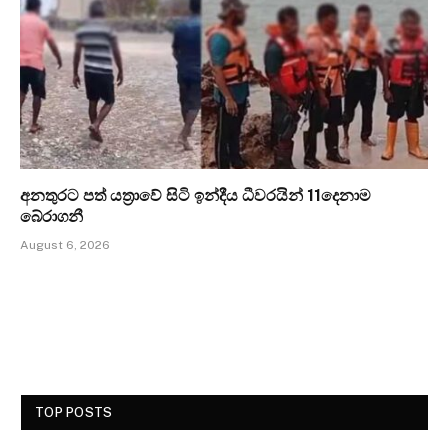
අනතුරට පත් යත්‍රාවේ සිටි ඉන්දීය ධීවරයින් 11දෙනාම
බේරාගනී
August 6, 2026
TOP POSTS