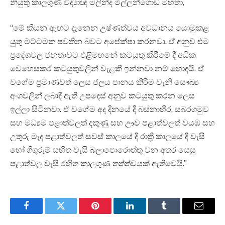
නියුතු කාලගුණ විද්‍යාඥ මලින්ද මිල්ලන්ගොඩ මහතා,
“මේ කියන ඇඟට දැනෙන උෂ්ණත්වය අවධානය යොමුකළ
යුතු මට්ටමක පවතින බවට අපේක්ෂා කරනවා. ඒ අනුව එම
ප්‍රදේශවල ජනතාවට එළිමහනේ කටයුතු කිරීමේ දී අධික
වෙහෙසකර කටයුතුවලින් වැළකී ඉන්නවා නම් හොඳයි. ඒ
වගේම ප්‍රමාණවත් ලෙස ජලය පානය කිරීම වැනි සෞඛ්‍ය
අංශවලින් ලබාදී ඇති උපදෙස් අනුව කටයුතු කරන ලෙස
ඉල්ලා සිටිනවා. ඒ වගේම අද දිනයේ දී බස්නාහිර, සබරගමුව
සහ මධ්‍යම පළාත්වලත් දකුණු සහ ඌව පළාත්වලත් වයඹ සහ
උතුරු මැද පළාත්වලත් සවස් කාලයේ දී රාත්‍රී කාලයේ දී වැසි
හෝ ගිගුරුම් සහිත වැසි බලාපොරොත්තු වන අතර සෙසු
පළාත්වල වැසි රහිත කාලගුණ තත්ත්වයක් ඇතිවෙයි.”
Facebook
Twitter
Pinterest
LinkedIn
Tumblr
Email