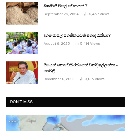
බාස්මතී මිලේ වෙනසක් ?
September 26, 2024
6,457
Views
දහම් පාසල් සහතිකයටත් හොඳ රැකියා?
August 9, 2025
5,414
Views
මගෙන් නෙවෙයි රජයෙන් වන්දි ඉල්ලන්න –
මෛත්‍රී
December 6, 2022
3,615
Views
DON'T MISS