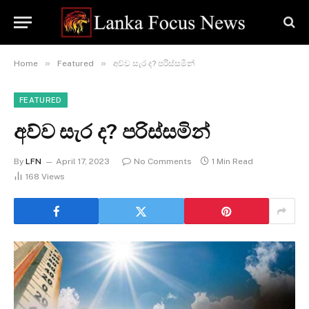
»
»
Home
Featured
අව්ව සැර ද? පරිස්සමින්
FEATURED
අව්ව සැර ද? පරිස්සමින්
By
LFN
April 17, 2023
No Comments
1 Min Read
168
Views