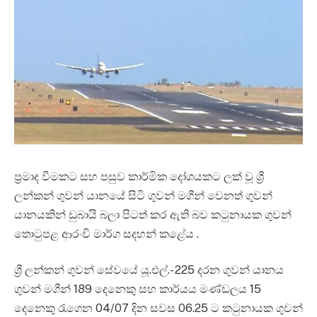
ප්‍රමාද වීමකට සහ පසුව කාර්මික දෝශයකට ලක් වූ ශ්‍රී
ලන්කන් ගුවන් යානයේ සිටි ගුවන් මගීන් වෙනත් ගුවන්
යානයකින් ඩුබායි බලා පිටත් කර ඇති බව කටුනායක ගුවන්
තොටුපළ ආරංචි මාර්ග සදහන් කළේය .
ශ්‍රී ලන්කන් ගුවන් සේවයේ යූ.එල්.- 225 දරන ගුවන් යානය
ගුවන් මගීන් 189 දෙනෙකු සහ කාර්යය මණ්ඩලය 15
දෙනෙකු රැගෙන 04/07 දින සවස 06.25 ට කටුනායක ගුවන්