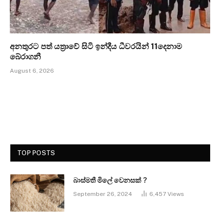
අනතුරට පත් යත්‍රාවේ සිටි ඉන්දීය ධීවරයින් 11දෙනාම
බේරාගනී
August 6, 2026
TOP POSTS
බාස්මතී මිලේ වෙනසක් ?
September 26, 2024
6,457
Views