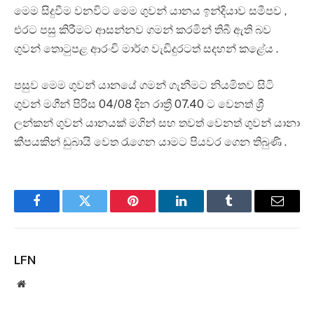
මෙම සිදුවීම වනවිට මෙම ගුවන් යානය ඉන්දියාව සමීපව ,
එරට පසු කිරීමට ආසන්නව ගමන් කරමින් තිබී ඇති බව
ගුවන් තොටුපළ ආරංචි මාර්ග වැඩිදුරටත් සදහන් කළේය .
පසුව මෙම ගුවන් යානයේ ගමන් ගැනීමට නියමිතව සිටි
ගුවන් මගීන් පිරිස 04/08 දින රාත්‍රී 07.40 ට වෙනත් ශ්‍රී
ලන්කන් ගුවන් යානයක් මගින් සහ තවත් වෙනත් ගුවන් යානා
කීපයකින් ඩුබායි වෙත රැගෙන යාමට පියවර ගෙන තිබුණි .
Facebook
Twitter
Pinterest
LinkedIn
Tumblr
Email
LFN
Website