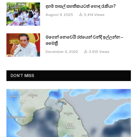
දහම් පාසල් සහතිකයටත් හොඳ රැකියා?
August 9, 2025
5,414
Views
මගෙන් නෙවෙයි රජයෙන් වන්දි ඉල්ලන්න –
මෛත්‍රී
December 6, 2022
3,615
Views
DON'T MISS