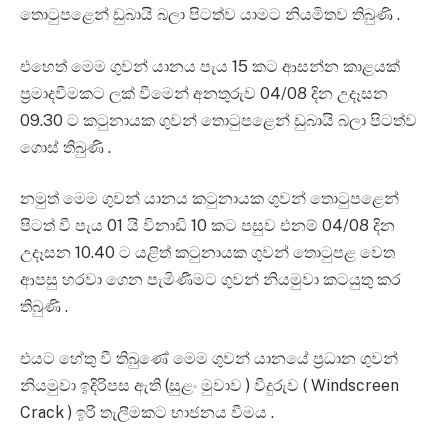
තොටුපළෙන් ඩුබායි බලා පිටත්ව යාමට නියමිතව තිබුණි .
එහෙත් මෙම ගුවන් යානය පැය 15 කට ආසන්න කාළයක්
ප්‍රමාදවීමකට ලක් වීමෙන් අනතුරුව 04/08 දින උදෑසන
09.30 ට කටුනායක ගුවන් තොටුපළෙන් ඩුබායි බලා පිටත්ව
ගොස් තිබුණි .
නමුත් මෙම ගුවන් යානය කටුනායක ගුවන් තොටුපළෙන්
පිටත් වී පැය 01 යි විනාඩි 10 කට පසුව එනම් 04/08 දින
උදෑසන 10.40 ට යළිත් කටුනායක ගුවන් තොටුපළ වෙත
ආපසු හරවා ගෙන පැමිණීමට ගුවන් නියමුවා කටයුතු කර
තිබුණි .
එයට හේතු වී තිබුණේ මෙම ගුවන් යානයේ ප්‍රධාන ගුවන්
නියමුවා ඉදිරිපස ඇති (සුළං මුවාව ) වීදුරුව ( Windscreen
Crack ) ඉරි තැලීමකට භාජනය වීමය .