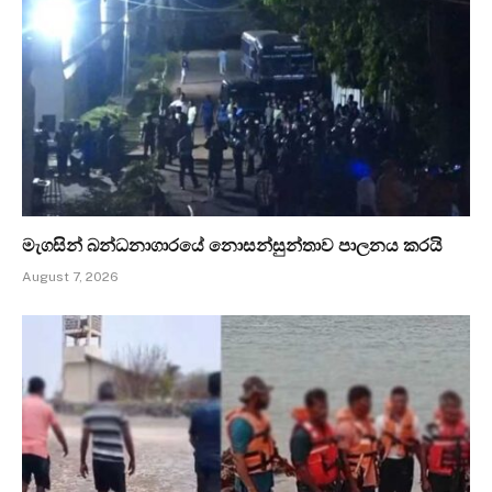
මැගසින් බන්ධනාගාරයේ නොසන්සුන්තාව පාලනය කරයි
August 7, 2026