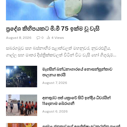
ප්‍රදේශ කිහිපයකට මි.මී 75 ඉක්ම වූ වැසි
August 8, 2026
0
4
Views
සබරගමුව සහ බස්නාහිර පළාත්වලත් මහනුවර, නුවරඑළිය,
ගාල්ල සහ මාතර දිස්ත්‍රික්කවලත් විටින් විට වැසි හෝ ගිගුරුම්…
මැගසින් බන්ධනාගාරයේ නොසන්සුන්තාව
පාලනය කරයි
August 7, 2026
අනතුරට පත් යත්‍රාවේ සිටි ඉන්දීය ධීවරයින්
11දෙනාම බේරාගනී
August 6, 2026
දෙමළ ජනතාවගේ අපේක්ෂා ඉටුකරන්න පළාත්