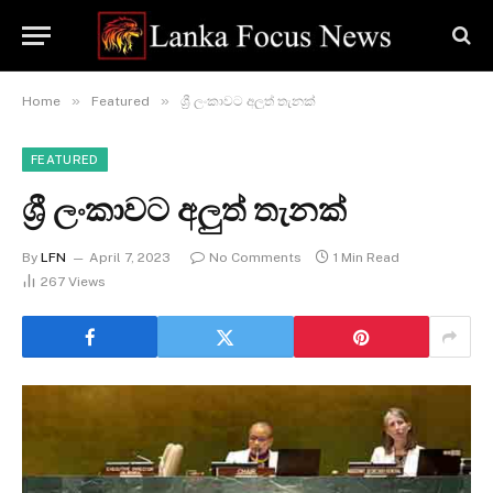
»
»
Home
Featured
ශ්‍රී ලංකාවට අලුත් තැනක්
FEATURED
ශ්‍රී ලංකාවට අලුත් තැනක්
By
LFN
April 7, 2023
No Comments
1 Min Read
267
Views