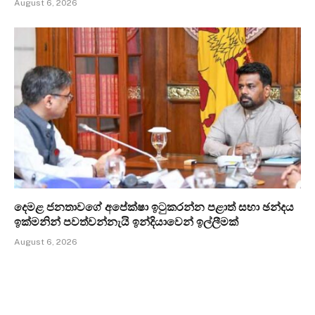
August 6, 2026
දෙමළ ජනතාවගේ අපේක්ෂා ඉටුකරන්න පළාත් සභා ඡන්දය
ඉක්මනින් පවත්වන්නැයි ඉන්දියාවෙන් ඉල්ලීමක්
August 6, 2026