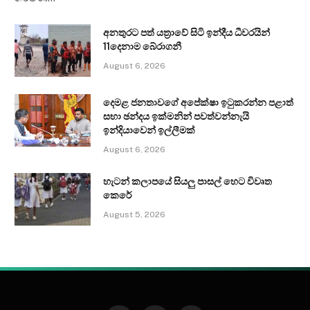
අනතුරට පත් යත්‍රාවේ සිටි ඉන්දීය ධීවරයින්
11දෙනාම බේරාගනී
August 6, 2026
දෙමළ ජනතාවගේ අපේක්ෂා ඉටුකරන්න පළාත්
සභා ඡන්දය ඉක්මනින් පවත්වන්නැයි
ඉන්දියාවෙන් ඉල්ලීමක්
August 6, 2026
හැටන් කලාපයේ සියලු පාසල් හෙට විවෘත
කෙරේ
August 5, 2026