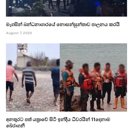
මැගසින් බන්ධනාගාරයේ නොසන්සුන්තාව පාලනය කරයි
August 7, 2026
අනතුරට පත් යත්‍රාවේ සිටි ඉන්දීය ධීවරයින් 11දෙනාම
බේරාගනී