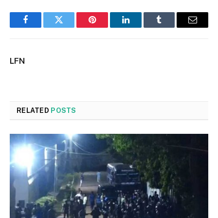
Facebook
Twitter
Pinterest
LinkedIn
Tumblr
Email
LFN
RELATED
POSTS