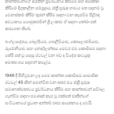
කාන්තාවන්ගේ අයිතීන් ප්‍රවර්ධනය කිරීමේ සහ ආරක්ෂා
කිරීමේ දිගුකාලීන සම්ප්‍රදාය, ස්ත්‍රී පුරුෂ භාවය මත පදනම් වූ
වෙනස්කම් කිරීම් තුරන් කිරීම සඳහා වන කැපවීම පිළිබඳ
අවධානය යොමුකරමින් ශ්‍රි ලංකාව ඒ සදහා තෝරා පත්
කරගෙන තිබේ.
බංග්ලාදේශය, බෙල්ජියම, බොලීවියාව, කොලොම්බියාව,
රුමේනියාව සහ නෙදර්ලන්තය මෙවර එම කොමිසම සදහා
තේරී පත් වූ සෙසු රටවල් වන බව ද විදේශ කටයුතු
අමාත්‍යංශය සදහන් කළේය.
1946 දී පිහිටුවන ලද මෙම කාන්තා කොමිසම සාමාජික
රටවල් 45 කින් සමන්විත වන අතර එය ස්ත්‍රී පුරුෂ
සමානාත්මතාවය ප්‍රවර්ධනය කිරීම සහ කාන්තාවන් සවිබල
ගැන්වීම සඳහා පමණක් කැප වූ එක්සත් ජාතීන්ගේ
සංවිධානයේ ප්‍රධාන අන්තර් රාජ්‍ය ආයතනය ද වෙයි.