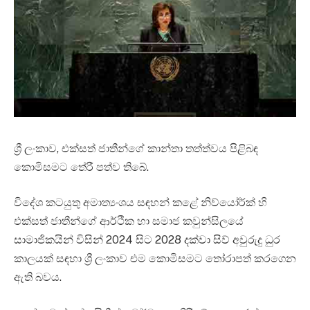
ශ්‍රී ලංකාව, එක්සත් ජාතීන්ගේ කාන්තා තත්ත්වය පිළිබඳ
කොමිසමට තේරී පත්ව තිබේ.
විදේශ කටයුතු අමාත්‍යංශය සඳහන් කළේ නිව්යෝර්ක් හි
එක්සත් ජාතීන්ගේ ආර්ථික හා සමාජ කවුන්සිලයේ
සාමාජිකයින් විසින් 2024 සිට 2028 දක්වා සිව් අවුරුදු ධුර
කාලයක් සඳහා ශ්‍රී ලංකාව එම කොමිසමට තෝරාපත් කරගෙන
ඇති බවය.