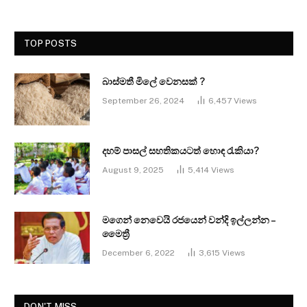
TOP POSTS
බාස්මතී මිලේ වෙනසක් ?
September 26, 2024
6,457
Views
දහම් පාසල් සහතිකයටත් හොඳ රැකියා?
August 9, 2025
5,414
Views
මගෙන් නෙවෙයි රජයෙන් වන්දි ඉල්ලන්න –
මෛත්‍රී
December 6, 2022
3,615
Views
DON'T MISS