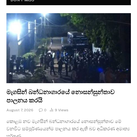
මැගසින් බන්ධනාගාරයේ නොසන්සුන්තාව
පාලනය කරයි
August 7, 2026
0
9
Views
කොළඹ නව මැගසින් බන්ධනාගාරයේ නොසන්සුන්තාව මේ
වනවිට සම්පූර්ණයෙන්ම පාලනය කර ඇති බව අධිකරණ අමාත්‍ය
හර්ෂණ…