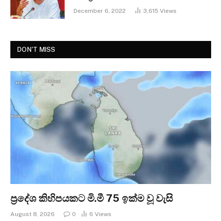
December 6, 2022
3,615
Views
DON'T MISS
ප්‍රදේශ කිහිපයකට මි.මී 75 ඉක්ම වූ වැසි
August 8, 2026
0
6
Views