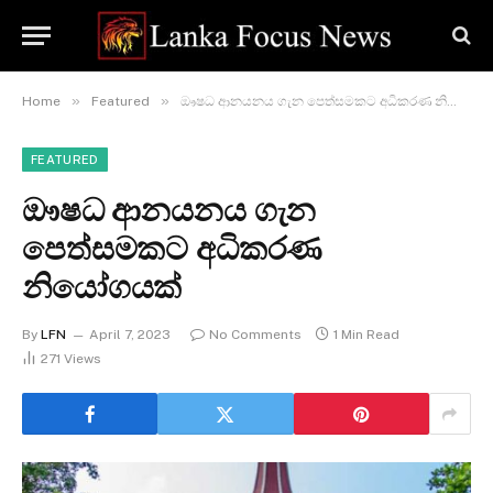
»
»
Home
Featured
ඖෂධ ආනයනය ගැන පෙත්සමකට අධිකරණ නියෝගයක්
FEATURED
ඖෂධ ආනයනය ගැන
පෙත්සමකට අධිකරණ
නියෝගයක්
By
LFN
April 7, 2023
No Comments
1 Min Read
271
Views