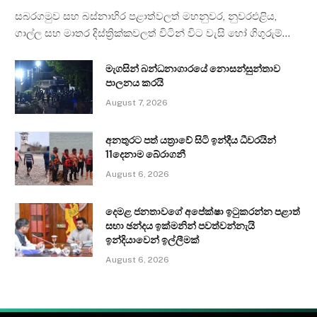
සබරගමුව සහ බස්නාහිර පළාත්වලත් මහනුවර, නුවරඑළිය,
ගාල්ල සහ මාතර දිස්ත්‍රික්කවලත් විටින් විට වැසි හෝ ගිගුරුම්…
මැගසින් බන්ධනාගාරයේ නොසන්සුන්තාව
පාලනය කරයි
August 7, 2026
අනතුරට පත් යත්‍රාවේ සිටි ඉන්දීය ධීවරයින්
11දෙනාම බේරාගනී
August 6, 2026
දෙමළ ජනතාවගේ අපේක්ෂා ඉටුකරන්න පළාත්
සභා ඡන්දය ඉක්මනින් පවත්වන්නැයි
ඉන්දියාවෙන් ඉල්ලීමක්
August 6, 2026