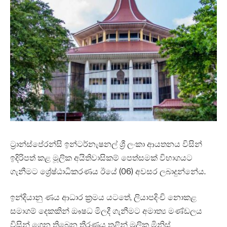
ට්‍රාන්ස්පේරන්සි ඉන්ටර්නැෂනල් ශ්‍රී ලංකා ආයතනය විසින්
ඉදිරිපත් කළ මූලික අයිතිවාසිකම් පෙත්සමක් විභාගයට
ගැනීමට ශ්‍රේෂ්ඨාධිකරණය ඊයේ (06) අවසර ලබාදුන්නේය.
ඉන්දියානු ණය ආධාර ක්‍රමය යටතේ, ලියාපදිංචි නොකළ
සමාගම් දෙකකින් ඖෂධ මිලදී ගැනීමට අමාත්‍ය මණ්ඩලය
විසින් ගෙන තිබෙන තීරණය තුළින් මූලික මිනිස්