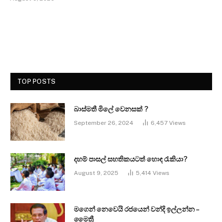
TOP POSTS
බාස්මතී මිලේ වෙනසක් ?
September 26, 2024
6,457
Views
දහම් පාසල් සහතිකයටත් හොඳ රැකියා?
August 9, 2025
5,414
Views
මගෙන් නෙවෙයි රජයෙන් වන්දි ඉල්ලන්න –
මෛත්‍රී