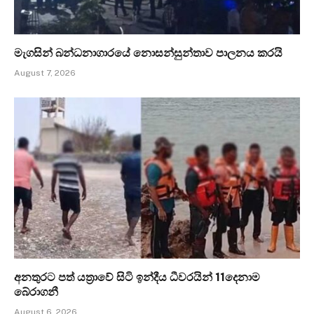
මැගසින් බන්ධනාගාරයේ නොසන්සුන්තාව පාලනය කරයි
August 7, 2026
අනතුරට පත් යත්‍රාවේ සිටි ඉන්දීය ධීවරයින් 11දෙනාම
බේරාගනී
August 6, 2026