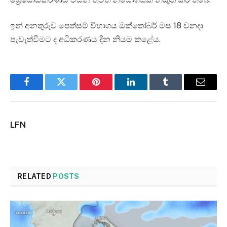
ඉන් අනතුරුව පෙත්සම් විභාගය ඔක්තෝබර් මස 18 වනදා
පැවැත්වීමට ද අධිකරණය දින නියම කළේය.
Facebook
Twitter
Pinterest
LinkedIn
Tumblr
Email
LFN
RELATED
POSTS