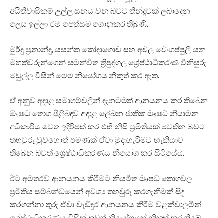
අයිතිවාසිකම් උල්ලංඝනය වන බවට තීන්දුවක් ලබාදෙන
ලෙස ඉල්ලා එම පෙත්සම ගොනුකර තිබුණි.
මුර්දු ප්‍රනාන්දු, යසන්ත කෝදාගොඩ සහ අචල වෙංගප්පුලි යන
මහත්වරුන්ගෙන් සමන්විත ත්‍රිපුද්ගල ශ්‍රේෂ්ඨාධිකරණ විනිසුරු
මඩුල්ල විසින් මෙම නියෝගය නිකුත් කර ඇත.
ඒ අනුව අදාළ සමාගම්වලින් දැනටමත් ආනයනය කර තිබෙන
ඖෂධ තොග පිළිබඳව අදාළ ලේඛන ජාතික ඖෂධ නියාමන
අධිකාරිය වෙත ඉදිරිපත් කර එහි නිසි ප්‍රමිතියක් පවතින බවට
තහවුරු වුවහොත් පමණක් ඒවා මුදාහැරීමට හැකියාව
තිබෙන බවත් ශ්‍රේෂ්ඨාධිකරණය නියෝග කර සිටියේය.
ඊට අමතරව ආනයනය කිරීමට නියමිත ඖෂධ තොගවල
ප්‍රමිතිය සම්බන්ධයෙන් අවශ්‍ය තහවුරු කරගැනීමක් සිදු
කරගන්නා තුරු ඒවා වැඩිදුර ආනයනය කිරීම වළක්වාලමින්
ශ්‍රේෂ්ඨාධිකරණය විසින් තවත් නියෝගයක් නිකුත් කර තිබේ.