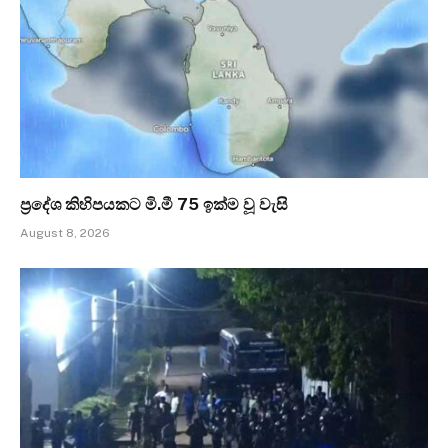
ප්‍රදේශ කිහිපයකට මි.මී 75 ඉක්ම වූ වැසි
August 8, 2026