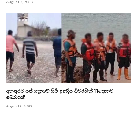
August 7, 2026
අනතුරට පත් යත්‍රාවේ සිටි ඉන්දීය ධීවරයින් 11දෙනාම
බේරාගනී
August 6, 2026