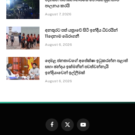
පාලනය කරයි
August 7, 2026
අනතුරට පත් යත්‍රාවේ සිටි ඉන්දීය ධීවරයින්
11දෙනාම බේරාගනී
August 6, 2026
දෙමළ ජනතාවගේ අපේක්ෂා ඉටුකරන්න පළාත්
සභා ඡන්දය ඉක්මනින් පවත්වන්නැයි
ඉන්දියාවෙන් ඉල්ලීමක්
August 6, 2026
Facebook
X
YouTube
(Twitter)