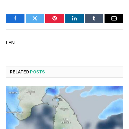
Facebook
Twitter
Pinterest
LinkedIn
Tumblr
Email
LFN
RELATED
POSTS