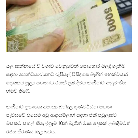
යල කන්නයේ වී වගාව වෙනුවෙන් පොහොර මිලදී ගැනීම
සඳහා හෙක්ටයාරයකට රුපියල් විසිදහස බැගින් හෙක්ටයාර
දෙකකට මූල්‍ය සහනාධාරයක් ලබාදීමට කැබිනට් අනුමැතිය
හිමිවී තිබේ.
කැබිනට් ප්‍රකාශක අමාත්‍ය බන්දුල ගුණවර්ධන මහතා
පැවසුවේ එසේම අඩු ආදායම්ලාභී සඳහා එක් පවුලකට
මසකට සහල් කිලෝග්‍රෑම් 10ක් බැගින් මාස දෙකක් ලබාදීමටත්
රජය තීරණය කළ බවය.