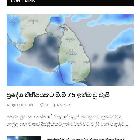
DON'T MISS
ප්‍රදේශ කිහිපයකට මි.මී 75 ඉක්ම වූ වැසි
August 8, 2026
0
4
Views
සබරගමුව සහ බස්නාහිර පළාත්වලත් මහනුවර, නුවරඑළිය,
ගාල්ල සහ මාතර දිස්ත්‍රික්කවලත් විටින් විට වැසි හෝ ගිගුරුම්…
මැගසින් බන්ධනාගාරයේ නොසන්සුන්තාව