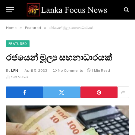
»
»
Home
Featured
රජයෙන් මූල්‍ය සහනාධාරයක්
FEATURED
රජයෙන් මූල්‍ය සහනාධාරයක්
By
LFN
April 5, 2023
No Comments
1 Min Read
190
Views