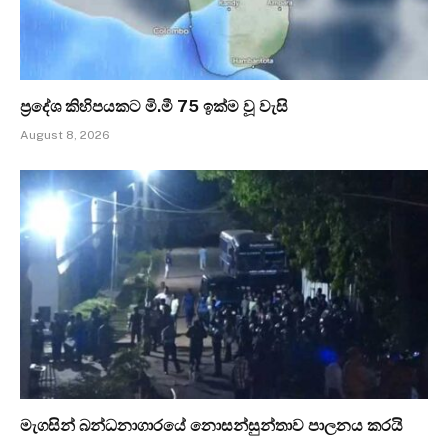
ප්‍රදේශ කිහිපයකට මි.මී 75 ඉක්ම වූ වැසි
August 8, 2026
මැගසින් බන්ධනාගාරයේ නොසන්සුන්තාව පාලනය කරයි