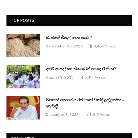
TOP POSTS
බාස්මතී මිලේ වෙනසක් ?
September 26, 2024
6,457
Views
දහම් පාසල් සහතිකයටත් හොඳ රැකියා?
August 9, 2025
5,414
Views
මගෙන් නෙවෙයි රජයෙන් වන්දි ඉල්ලන්න –
මෛත්‍රී
December 6, 2022
3,615
Views