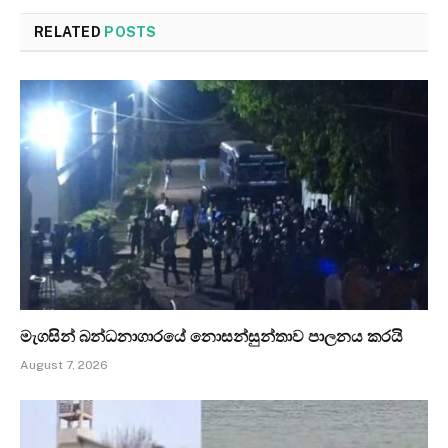
RELATED
POSTS
මැගසින් බන්ධනාගාරයේ නොසන්සුන්තාව පාලනය කරයි
August 7, 2026