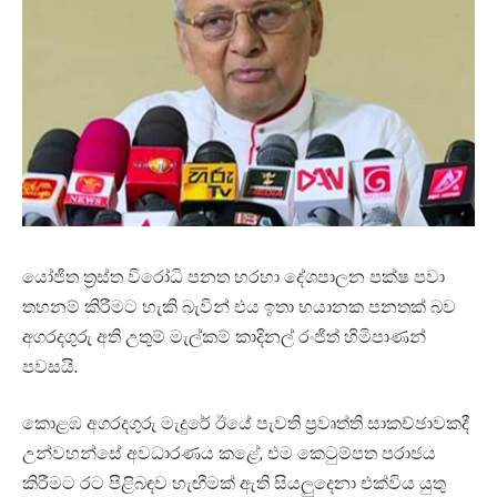
යෝජිත ත්‍රස්ත විරෝධි පනත හරහා දේශපාලන පක්ෂ පවා
තහනම් කිරීමට හැකි බැවින් එය ඉතා භයානක පනතක් බව
අගරදගුරු අති උතුම් මැල්කම් කාදිනල් රංජිත් හිමිපාණන්
පවසයි.
කොළඹ අගරදගුරු මැදුරේ ඊයේ පැවති ප්‍රවෘත්ති සාකච්ඡාවකදී
උන්වහන්සේ අවධාරණය කළේ, එම කෙටුම්පත පරාජය
කිරීමට රට පිළිබඳව හැඟීමක් ඇති සියලුදෙනා එක්විය යුතු