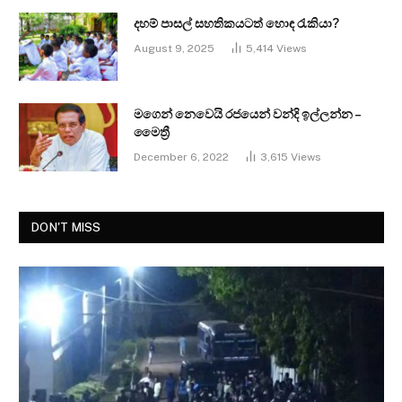
දහම් පාසල් සහතිකයටත් හොඳ රැකියා?
August 9, 2025
5,414
Views
මගෙන් නෙවෙයි රජයෙන් වන්දි ඉල්ලන්න –
මෛත්‍රී
December 6, 2022
3,615
Views
DON'T MISS