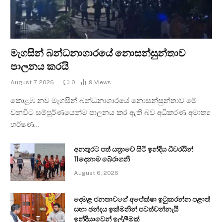
මැගසින් බන්ධනාගාරයේ නොසන්සුන්තාව
පාලනය කරයි
August 7, 2026
0
9
Views
කොළඹ නව මැගසින් බන්ධනාගාරයේ නොසන්සුන්තාව මේ
වනවිට සම්පූර්ණයෙන්ම පාලනය කර ඇති බව අධිකරණ අමාත්‍ය
හර්ෂණ…
අනතුරට පත් යත්‍රාවේ සිටි ඉන්දීය ධීවරයින්
11දෙනාම බේරාගනී
August 6, 2026
දෙමළ ජනතාවගේ අපේක්ෂා ඉටුකරන්න පළාත්
සභා ඡන්දය ඉක්මනින් පවත්වන්නැයි
ඉන්දියාවෙන් ඉල්ලීමක්