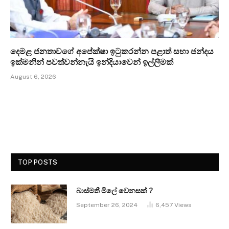
දෙමළ ජනතාවගේ අපේක්ෂා ඉටුකරන්න පළාත් සභා ඡන්දය
ඉක්මනින් පවත්වන්නැයි ඉන්දියාවෙන් ඉල්ලීමක්
August 6, 2026
TOP POSTS
බාස්මතී මිලේ වෙනසක් ?
September 26, 2024
6,457
Views