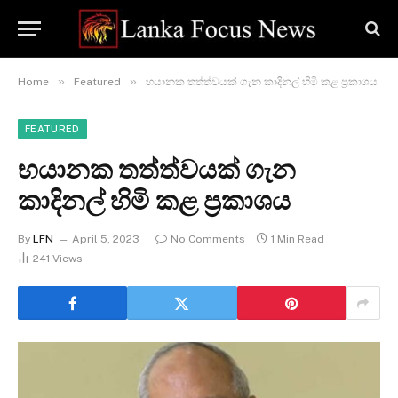
»
»
Home
Featured
භයානක තත්ත්වයක් ගැන කාදිනල් හිමි කළ ප්‍රකාශය
FEATURED
භයානක තත්ත්වයක් ගැන
කාදිනල් හිමි කළ ප්‍රකාශය
By
LFN
April 5, 2023
No Comments
1 Min Read
241
Views