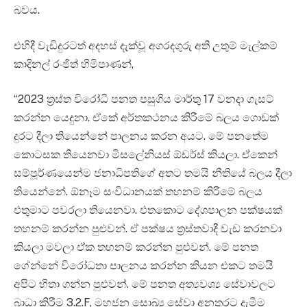
බවය.
එහිදී වැඩිදුරටත් අදහස් දැක්වූ අගරදගුරු අති උතුම් මැල්කම්
කාදිනල් රංජිත් හිමිපාණන්,
“2023 ත්‍රස්ත විරෝධී පනත පසුගිය මාර්තු 17 වනදා ගැසට්
කරන්න යෙදුනා. ඒකේ අර්තකථනය කිරීමේ බලය ගොඩක්
දුරට දීලා තියෙන්නේ පාලනය කරන අයට. මේ පනතේම
කොටසක තියෙනවා මිසලේනියස් ඕඩර්ස් කියලා. ඒකෙන්
සම්පූර්ණයෙන්ම ජනාධිපතිගේ අතට තමයි නීතියේ බලය දීලා
තියෙන්නේ. ඕනෑම සංවිධානයක් තහනම් කිරීමේ බලය
එතුමාට පවරලා තියෙනවා. එතකොට දේශපාලන පක්ෂයක්
තහනම් කරන්න පුළුවන්. ඒ පක්ෂය ත්‍රස්තවාදී වැඩ කරනවා
කියලා මවලා ඒක තහනම් කරන්න පුළුවන්. මේ පනත
ගේන්නේ විරෝධතා පාලනය කරන්න කියන එකට තමයි
අපිට හිතා ගන්න පුළුවන්. මේ පනත අත්‍යවශ්‍ය සේවාවලට
බාධා කිරීම 3.2.F, මහජන සොඛ්‍ය සේවා අනතුරට දැමීම