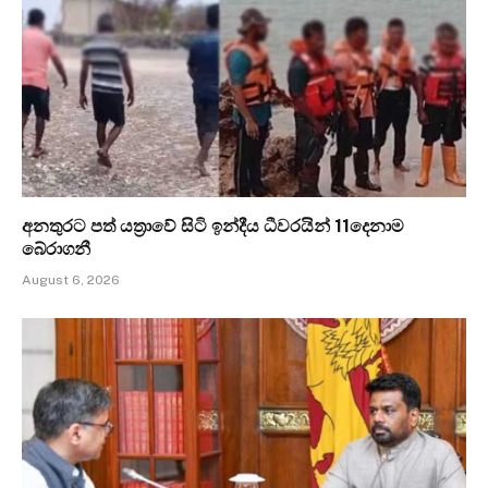
අනතුරට පත් යත්‍රාවේ සිටි ඉන්දීය ධීවරයින් 11දෙනාම
බේරාගනී
August 6, 2026