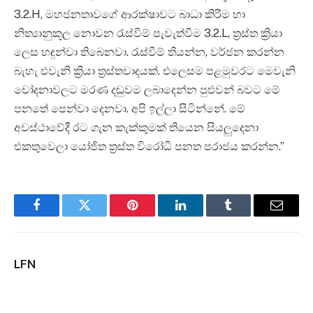
3.2.H, මහජනතාවගේ ආරක්ෂාවට බාධා කිරීම හා
නිත්‍යානුකූල නොවන රැස්වීම් පැවැත්වීම 3.2.L, ත්‍රස්ත ක්‍රියා
ලෙස හඳුන්වා තිබෙනවා. රැස්වීම් තියන්න, වර්ජන කරන්න
බැහැ එවැනි ක්‍රියා ත්‍රස්තවාදයක්. එලෙසම පළමුවරට මෙවැනි
චෝදනාවලට මරණ දඬුවම ලබාදෙන්න පුළුවන් බවට මේ
පනතේ පෙන්වා දෙනවා. අපි ඉල්ලා සිටින්නේ. මේ
අවස්ථාවේදී රට ගැන කැක්කුමක් තියෙන සියලුදෙනා
එකතුවෙලා යෝජිත ත්‍රස්ත විරෝධි පනත පරාජය කරන්න.”
Facebook
Twitter
Pinterest
LinkedIn
Tumblr
Email
LFN