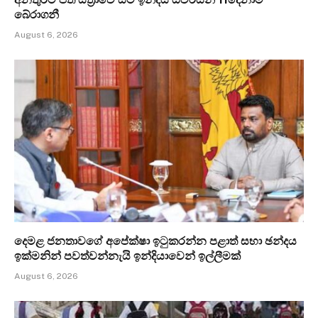
බේරාගනී
August 6, 2026
දෙමළ ජනතාවගේ අපේක්ෂා ඉටුකරන්න පළාත් සභා ඡන්දය
ඉක්මනින් පවත්වන්නැයි ඉන්දියාවෙන් ඉල්ලීමක්
August 6, 2026