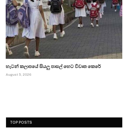
හැටන් කලාපයේ සියලු පාසල් හෙට විවෘත කෙරේ
August 5, 2026
TOP POSTS