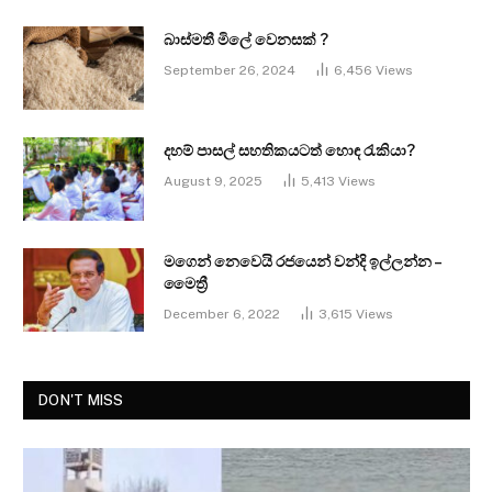
බාස්මතී මිලේ වෙනසක් ?
September 26, 2024
6,456
Views
දහම් පාසල් සහතිකයටත් හොඳ රැකියා?
August 9, 2025
5,413
Views
මගෙන් නෙවෙයි රජයෙන් වන්දි ඉල්ලන්න –
මෛත්‍රී
December 6, 2022
3,615
Views
DON'T MISS