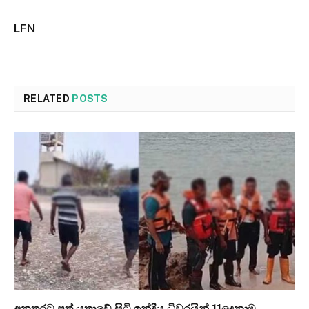
LFN
RELATED
POSTS
අනතුරට පත් යත්‍රාවේ සිටි ඉන්දීය ධීවරයින් 11දෙනාම