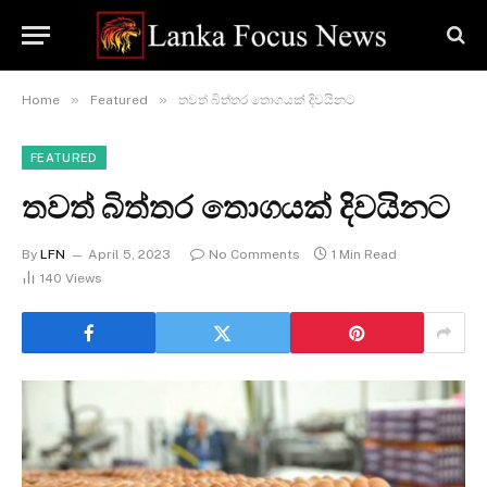
»
»
Home
Featured
තවත් බිත්තර තොගයක් දිවයිනට
FEATURED
තවත් බිත්තර තොගයක් දිවයිනට
By
LFN
April 5, 2023
No Comments
1 Min Read
140
Views