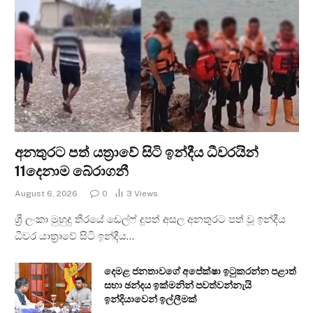
අනතුරට පත් යත්‍රාවේ සිටි ඉන්දීය ධීවරයින්
11දෙනාම බේරාගනී
August 6, 2026
0
3
Views
ශ්‍රී ලංකා මුහුදු තීරයේ ඩෙල්ෆ් දූපත් අසල අනතුරට පත් වූ ඉන්දීය
ධීවර යාත්‍රාවේ සිටි ඉන්දීය…
දෙමළ ජනතාවගේ අපේක්ෂා ඉටුකරන්න පළාත්
සභා ඡන්දය ඉක්මනින් පවත්වන්නැයි
ඉන්දියාවෙන් ඉල්ලීමක්