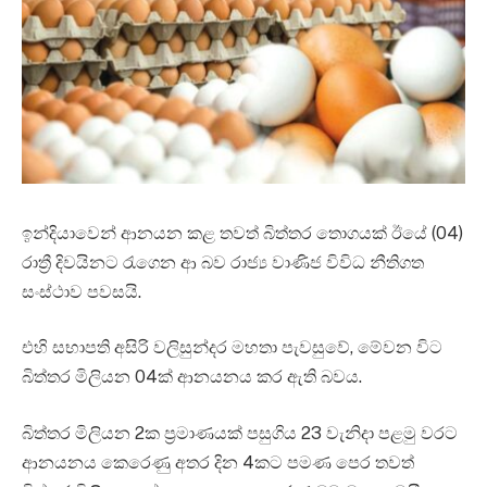
ඉන්දියාවෙන් ආනයන කළ තවත් බිත්තර තොගයක් ඊයේ (04)
රාත්‍රී දිවයිනට රැගෙන ආ බව රාජ්‍ය වාණිජ විවිධ නීතිගත
සංස්ථාව පවසයි.
එහි සභාපති අසිරි වලිසුන්දර මහතා පැවසුවේ, මේවන විට
බිත්තර මිලියන 04ක් ආනයනය කර ඇති බවය.
බිත්තර මිලියන 2ක ප්‍රමාණයක් පසුගිය 23 වැනිදා පළමු වරට
ආනයනය කෙරෙණු අතර දින 4කට පමණ පෙර තවත්