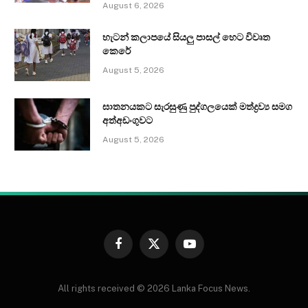
August 6, 2026
හැටන් කලාපයේ සියලු පාසල් හෙට විවෘත
කෙරේ
August 5, 2026
ඝාතනයකට සැරසුණු පුද්ගලයෙක් මත්ද්‍රව්‍ය සමග
අත්අඩංගුවට
August 5, 2026
Facebook
X
YouTube
(Twitter)
All rights received © 2026 Lanka Focus News.