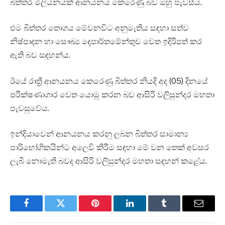
බිත්තර මිලියනයක් ආනයනය කෙරෙණු බව ඔහු පැවසීය.
එම බිත්තර තොගය මේවනවිට අනුමැතිය සඳහා සත්ව
නිෂ්පාදන හා සෞඛ්‍ය දෙපාර්තමේන්තුව වෙත ඉදිරිපත් කර
ඇති බව සඳහන්ය.
ඊයේ රාත්‍රී ආනයනය කෙරෙණු බිත්තර නියදි අද (05) දිනයේ
පරීක්ෂණාගාර වෙත යොමු කරන බව ආසිරි වලිසුන්දර මහතා
පැවසුවේය.
ඉන්දියාවෙන් ආනයනය කරනු ලබන බිත්තර සාමාන්‍ය
පාරිභෝගිකයින්ට අලෙවි කිරීම සඳහා මේ වන තෙක් අවසර
ලැබී නොමැති බවද ආසිරි වලිසුන්දර මහතා සඳහන් කළේය.
Facebook
Twitter
Pinterest
LinkedIn
Tumblr
Email