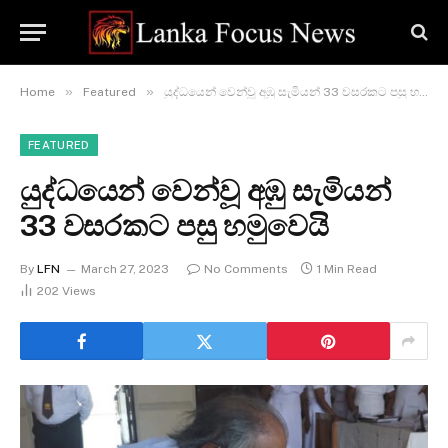
»
»
Home
Featured
යුද්ධයෙන් වෙන්වූ අඹු සැමියන් 33 වසරකට පසු හමුවෙයි
FEATURED
යුද්ධයෙන් වෙන්වූ අඹු සැමියන්
33 වසරකට පසු හමුවෙයි
By
LFN
March 27, 2023
No Comments
1 Min Read
202
Views