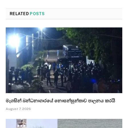
RELATED
POSTS
මැගසින් බන්ධනාගාරයේ නොසන්සුන්තාව පාලනය කරයි
August 7, 2026