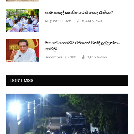
දහම් පාසල් සහතිකයටත් හොඳ රැකියා?
August 9, 2025
5,414
Views
මගෙන් නෙවෙයි රජයෙන් වන්දි ඉල්ලන්න –
මෛත්‍රී
December 6, 2022
3,615
Views
DON'T MISS