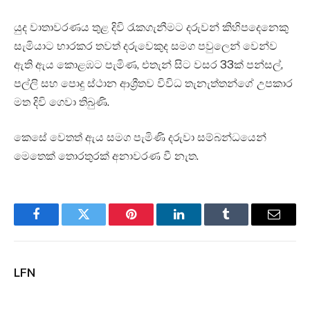
යුද වාතාවරණය තුළ දිවි රැකගැනීමට දරුවන් කිහිපදෙනෙකු
සැමියාට භාරකර තවත් දරුවෙකුද සමග පවුලෙන් වෙන්ව
ඇති ඇය කොළඹට පැමිණ, එතැන් සිට වසර 33ක් පන්සල්,
පල්ලි සහ පොදු ස්ථාන ආශ්‍රීතව විවිධ තැනැත්තන්ගේ උපකාර
මත දිවි ගෙවා තිබුණි.
කෙසේ වෙතත් ඇය සමග පැමිණි දරුවා සම්බන්ධයෙන්
මෙතෙක් තොරතුරක් අනාවරණ වී නැත.
Facebook
Twitter
Pinterest
LinkedIn
Tumblr
Email
LFN