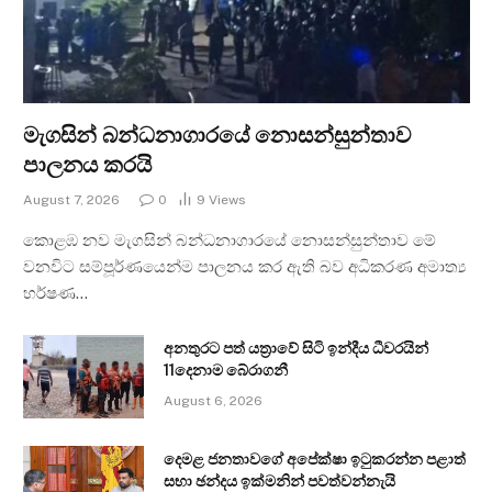
මැගසින් බන්ධනාගාරයේ නොසන්සුන්තාව
පාලනය කරයි
August 7, 2026
0
9
Views
කොළඹ නව මැගසින් බන්ධනාගාරයේ නොසන්සුන්තාව මේ
වනවිට සම්පූර්ණයෙන්ම පාලනය කර ඇති බව අධිකරණ අමාත්‍ය
හර්ෂණ…
අනතුරට පත් යත්‍රාවේ සිටි ඉන්දීය ධීවරයින්
11දෙනාම බේරාගනී
August 6, 2026
දෙමළ ජනතාවගේ අපේක්ෂා ඉටුකරන්න පළාත්
සභා ඡන්දය ඉක්මනින් පවත්වන්නැයි