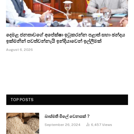
දෙමළ ජනතාවගේ අපේක්ෂා ඉටුකරන්න පළාත් සභා ඡන්දය
ඉක්මනින් පවත්වන්නැයි ඉන්දියාවෙන් ඉල්ලීමක්
August 6, 2026
TOP POSTS
බාස්මතී මිලේ වෙනසක් ?
September 26, 2024
6,457
Views