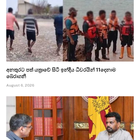
අනතුරට පත් යත්‍රාවේ සිටි ඉන්දීය ධීවරයින් 11දෙනාම
බේරාගනී
August 6, 2026