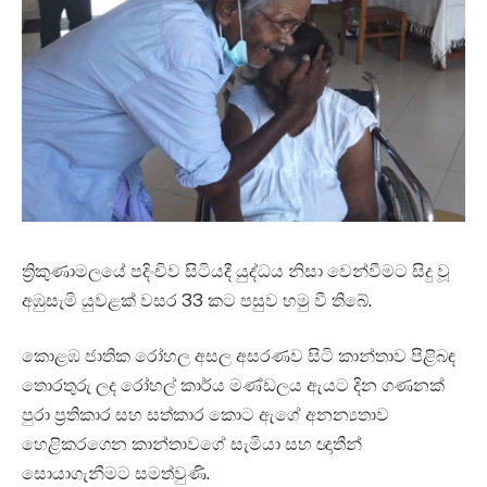
ත්‍රිකුණාමලයේ පදිංචිව සිටියදී යුද්ධය නිසා වෙන්වීමට සිදු වූ
අඹුසැමි යුවළක් වසර 33 කට පසුව හමු වී තිබේ.
කොළඹ ජාතික රෝහල අසල අසරණව සිටි කාන්තාව පිළිබඳ
තොරතුරු ලද රෝහල් කාර්ය මණ්ඩලය ඇයට දින ගණනක්
පුරා ප්‍රතිකාර සහ සත්කාර කොට ඇගේ අනන්‍යතාව
හෙළිකරගෙන කාන්තාවගේ සැමියා සහ ඥාතීන්
සොයාගැනීමට සමත්වුණි.