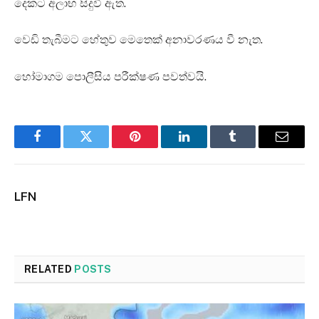
දෙකට අලාභ සිදුවී ඇත.
වෙඩි තැබීමට හේතුව මෙතෙක් අනාවරණය වී නැත.
හෝමාගම පොලීසිය පරීක්ෂණ පවත්වයි.
Facebook
Twitter
Pinterest
LinkedIn
Tumblr
Email
LFN
RELATED
POSTS