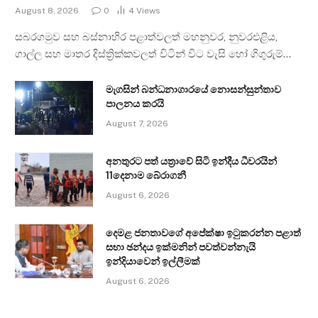
August 8, 2026
0
4
Views
සබරගමුව සහ බස්නාහිර පළාත්වලත් මහනුවර, නුවරඑළිය,
ගාල්ල සහ මාතර දිස්ත්‍රික්කවලත් විටින් විට වැසි හෝ ගිගුරුම්…
මැගසින් බන්ධනාගාරයේ නොසන්සුන්තාව
පාලනය කරයි
August 7, 2026
අනතුරට පත් යත්‍රාවේ සිටි ඉන්දීය ධීවරයින්
11දෙනාම බේරාගනී
August 6, 2026
දෙමළ ජනතාවගේ අපේක්ෂා ඉටුකරන්න පළාත්
සභා ඡන්දය ඉක්මනින් පවත්වන්නැයි
ඉන්දියාවෙන් ඉල්ලීමක්
August 6, 2026