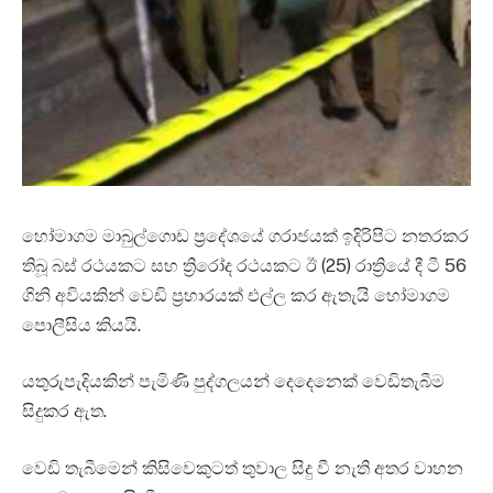
හෝමාගම මාබුල්ගොඩ ප්‍රදේශයේ ගරාජයක් ඉදිරිපිට නතරකර
තිබූ බස් රථයකට සහ ත්‍රිරෝද රථයකට ඊ (25) රාත්‍රියේ දී ටී 56
ගිනි අවියකින් වෙඩි ප්‍රහාරයක් එල්ල කර ඇතැයි හෝමාගම
පොලීසිය කියයි.
යතුරුපැදියකින් පැමිණි පුද්ගලයන් දෙදෙනෙක් වෙඩිතැබීම
සිදුකර ඇත.
වෙඩි තැබීමෙන් කිසිවෙකුටත් තුවාල සිදු වී නැති අතර වාහන