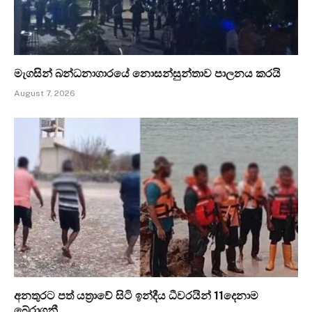
මැගසින් බන්ධනාගාරයේ නොසන්සුන්තාව පාලනය කරයි
August 7, 2026
අනතුරට පත් යත්‍රාවේ සිටි ඉන්දීය ධීවරයින් 11දෙනාම
බේරාගනී