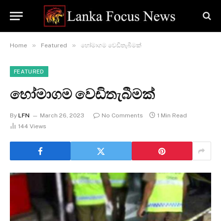
»
»
Home
Featured
හෝමාගම වෙඩිතැබීමක්
FEATURED
හෝමාගම වෙඩිතැබීමක්
By
LFN
March 26, 2023
No Comments
1 Min Read
144
Views