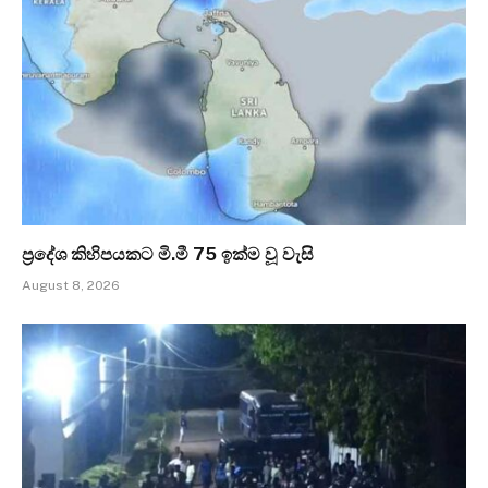
ප්‍රදේශ කිහිපයකට මි.මී 75 ඉක්ම වූ වැසි
August 8, 2026