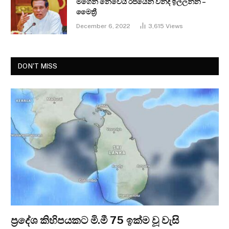
මගෙන් නෙවෙයි රජයෙන් වන්දි ඉල්ලන්න –
මෛත්‍රී
December 6, 2022
3,615
Views
DON'T MISS
ප්‍රදේශ කිහිපයකට මි.මී 75 ඉක්ම වූ වැසි