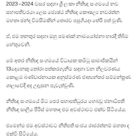
2023 – 2024 වසර සඳහා ශ්‍රී ලංකා නීතීඥ සංගමයේ නව
සභාපතිවරයා ලෙස ජ්‍යෙෂ්ඨ නීතිඥ කෞෂල්‍ය නවරත්න
මහතා ඡන්ද විමසීමකින් තොරව පසුගියදා තේරී පත් වුණි.
ඒ, එම තනතුර සඳහා ඔහු පමණක් නාමයෝජනා භාරදී තිබීම
හේතුවෙනි.
මේ අතර නීතිඥ සංගමයේ විධායක කමිටු සාමාජිකයින්
13දෙනෙකු තෝරා පත්කරගැනීම සඳහා වන නිලවරණය
කොළඹ බණ්ඩාරනායක අනුස්මරණ ජාත්‍යන්තර සම්මන්ත්‍රණ
ශාලාවේදී අද උදෑසන පැවැත්වුණි.
නීතීඥ සංගමයේ මීට පෙර සභාපතිධුරය හෙබවූ ජනාධිපති
නීතිඥ සාලිය පීරිස් මහතාද එම අවස්ථාවට එක්ව සිටියේය.
එමෙන්ම එම අවස්ථාවට නීතිපති සංජය රාජරත්නම් මහතා ද
එක්වී සිටියේය.