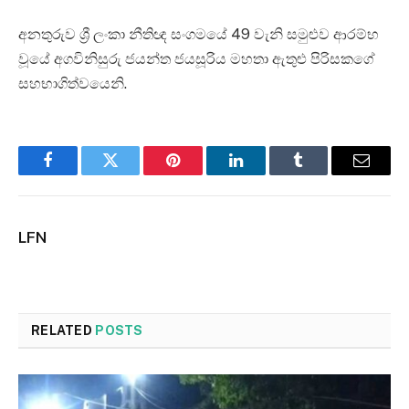
අනතුරුව ශ්‍රී ලංකා නීතිඥ සංගමයේ 49 වැනි සමුළුව ආරම්භ
වූයේ අගවිනිසුරු ජයන්ත ජයසූරිය මහතා ඇතුළු පිරිසකගේ
සහභාගිත්වයෙනි.
Facebook
Twitter
Pinterest
LinkedIn
Tumblr
Email
LFN
RELATED
POSTS