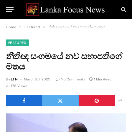
»
»
Home
Featured
නීතිඥ සංගමයේ නව සභාපතිගේ මතය
FEATURED
නීතිඥ සංගමයේ නව සභාපතිගේ
මතය
By
LFN
March 26, 2023
No Comments
1 Min Read
175
Views