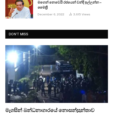
මගෙන් නෙවෙයි රජයෙන් වන්දි ඉල්ලන්න –
මෛත්‍රී
December 6, 2022
3,615
Views
DON'T MISS
මැගසින් බන්ධනාගාරයේ නොසන්සුන්තාව