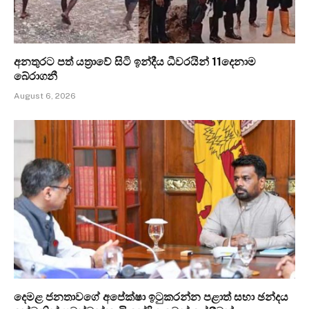
අනතුරට පත් යත්‍රාවේ සිටි ඉන්දීය ධීවරයින් 11දෙනාම
බේරාගනී
August 6, 2026
දෙමළ ජනතාවගේ අපේක්ෂා ඉටුකරන්න පළාත් සභා ඡන්දය