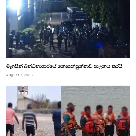
මැගසින් බන්ධනාගාරයේ නොසන්සුන්තාව පාලනය කරයි
August 7, 2026