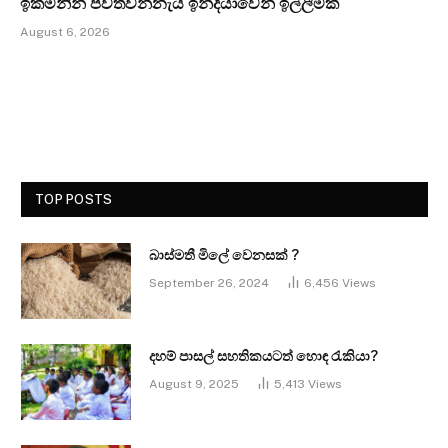
ඉක්මනින් පවත්වන්නැයි ඉන්දියාවෙන් ඉල්ලීමක්
August 6, 2026
TOP POSTS
බාස්මතී මිලේ වෙනසක් ?
September 26, 2024
6,456
Views
දහම් පාසල් සහතිකයටත් හොඳ රැකියා?
August 9, 2025
5,413
Views