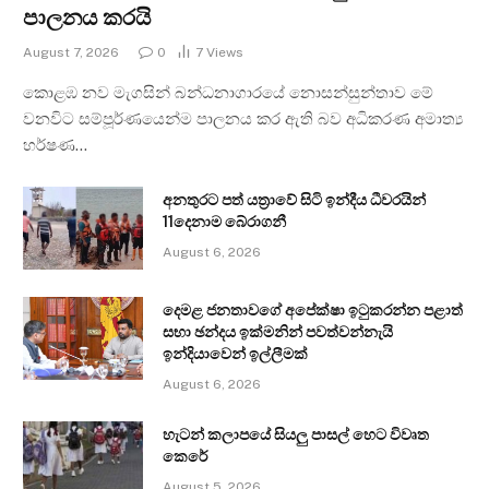
පාලනය කරයි
August 7, 2026
0
7
Views
කොළඹ නව මැගසින් බන්ධනාගාරයේ නොසන්සුන්තාව මේ
වනවිට සම්පූර්ණයෙන්ම පාලනය කර ඇති බව අධිකරණ අමාත්‍ය
හර්ෂණ…
අනතුරට පත් යත්‍රාවේ සිටි ඉන්දීය ධීවරයින්
11දෙනාම බේරාගනී
August 6, 2026
දෙමළ ජනතාවගේ අපේක්ෂා ඉටුකරන්න පළාත්
සභා ඡන්දය ඉක්මනින් පවත්වන්නැයි
ඉන්දියාවෙන් ඉල්ලීමක්
August 6, 2026
හැටන් කලාපයේ සියලු පාසල් හෙට විවෘත
කෙරේ
August 5, 2026