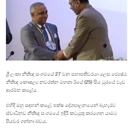
ශ්‍රී ලංකා නීතිඥ සංගමයේ 27 වන සභාපතිවරයා ලෙස ජ්‍යෙෂ්ඨ
නීතිඥ කෞෂල්‍ය නවරත්න මහතා ඊයේ (25) සිය ධුරයේ වැඩ
ආරම්භ කළේය.
එහිදී ඔහු සඳහන් කළේ, පක්ෂ දේශපාලනයෙන් බැහැරව
ස්වාධීනව නීතිඥ සංගමයේ ඉදිරි කටයුතු කරගෙන යාමට
පියවර ගන්නා බවය.