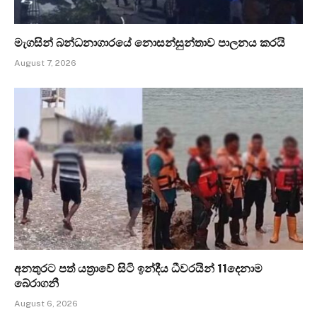
මැගසින් බන්ධනාගාරයේ නොසන්සුන්තාව පාලනය කරයි
August 7, 2026
අනතුරට පත් යත්‍රාවේ සිටි ඉන්දීය ධීවරයින් 11දෙනාම
බේරාගනී
August 6, 2026