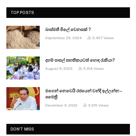
TOP POSTS
බාස්මතී මිලේ වෙනසක් ?
September 26, 2024
6,457
Views
දහම් පාසල් සහතිකයටත් හොඳ රැකියා?
August 9, 2025
5,414
Views
මගෙන් නෙවෙයි රජයෙන් වන්දි ඉල්ලන්න –
මෛත්‍රී
December 6, 2022
3,615
Views
DON'T MISS