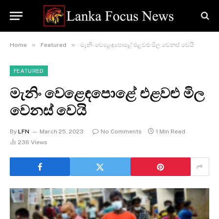
»
»
Home
Featured
මැනිං වෙළෙඳපොළේ එළවළු මිල වෙනස් වෙයි
FEATURED
මැනිං වෙළෙඳපොළේ එළවළු මිල
වෙනස් වෙයි
By
LFN
March 25, 2023
No Comments
1 Min Read
236
Views