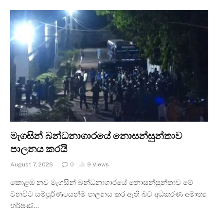
මැගසින් බන්ධනාගාරයේ නොසන්සුන්තාව
පාලනය කරයි
August 7, 2026
0
9
Views
කොළඹ නව මැගසින් බන්ධනාගාරයේ නොසන්සුන්තාව මේ
වනවිට සම්පූර්ණයෙන්ම පාලනය කර ඇති බව අධිකරණ අමාත්‍ය
හර්ෂණ…