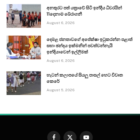
අනතුරට පත් යත්‍රාවේ සිටි ඉන්දීය ධීවරයින්
11දෙනාම බේරාගනී
August 6, 2026
දෙමළ ජනතාවගේ අපේක්ෂා ඉටුකරන්න පළාත්
සභා ඡන්දය ඉක්මනින් පවත්වන්නැයි
ඉන්දියාවෙන් ඉල්ලීමක්
August 6, 2026
හැටන් කලාපයේ සියලු පාසල් හෙට විවෘත
කෙරේ
August 5, 2026
Facebook
X
YouTube