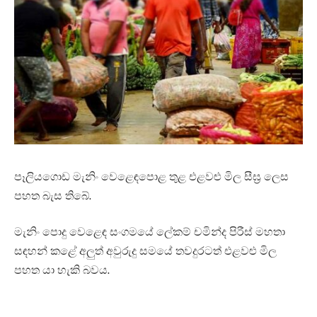
පෑලියගොඩ මැනිං වෙළෙඳපොළ තුළ එළවළු මිල සීඝ්‍ර ලෙස
පහත බැස තිබේ.
මැනිං පොදු වෙළෙඳ සංගමයේ ලේකම් චමින්ද පිරීස් මහතා
සඳහන් කළේ අලුත් අවුරුදු සමයේ තවදුරටත් එළවළු මිල
පහත යා හැකි බවය.