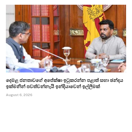
දෙමළ ජනතාවගේ අපේක්ෂා ඉටුකරන්න පළාත් සභා ඡන්දය
ඉක්මනින් පවත්වන්නැයි ඉන්දියාවෙන් ඉල්ලීමක්
August 6, 2026