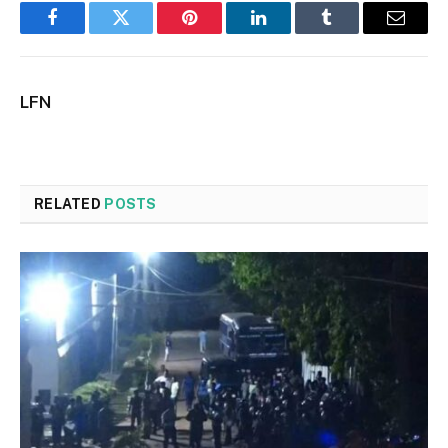
Facebook
Twitter
Pinterest
LinkedIn
Tumblr
Email
LFN
RELATED
POSTS