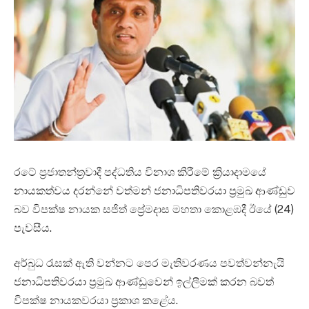
රටේ ප්‍රජාතන්ත්‍රවාදී පද්ධතිය විනාශ කිරීමේ ක්‍රියාදාමයේ
නායකත්වය දරන්නේ වත්මන් ජනාධිපතිවරයා ප්‍රමුඛ ආණ්ඩුව
බව විපක්ෂ නායක සජිත් ප්‍රේමදාස මහතා කොළඹදී ඊයේ (24)
පැවසීය.
අර්බුධ රැසක් ඇති වන්නට පෙර මැතිවරණය පවත්වන්නැයි
ජනාධිපතිවරයා ප්‍රමුඛ ආණ්ඩුවෙන් ඉල්ලීමක් කරන බවත්
විපක්ෂ නායකවරයා ප්‍රකාශ කළේය.