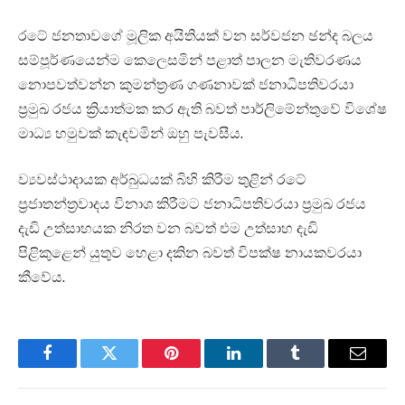
රටේ ජනතාවගේ මූලික අයිතියක් වන සර්වජන ඡන්ද බලය
සම්පූර්ණයෙන්ම කෙලෙසමින් පළාත් පාලන මැතිවරණය
නොපවත්වන්න කුමන්ත්‍රණ ගණනාවක් ජනාධිපතිවරයා
ප්‍රමුඛ රජය ක්‍රියාත්මක කර ඇති බවත් පාර්ලිමේන්තුවේ විශේෂ
මාධ්‍ය හමුවක් කැඳවමින් ඔහු පැවසීය.
ව්‍යවස්ථාදායක අර්බුධයක් බිහි කිරීම තුළින් රටේ
ප්‍රජාතන්ත්‍රවාදය විනාශ කිරීමට ජනාධිපතිවරයා ප්‍රමුඛ රජය
දැඩි උත්සාහයක නිරත වන බවත් එම උත්සාහ දැඩි
පිළිකුළෙන් යුතුව හෙළා දකින බවත් විපක්ෂ නායකවරයා
කීවේය.
Facebook
Twitter
Pinterest
LinkedIn
Tumblr
Email