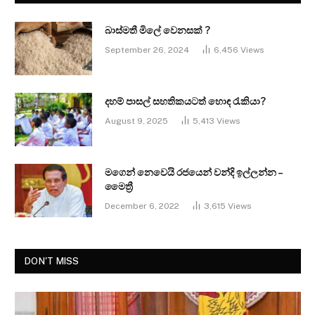
බාස්මතී මිලේ වෙනසක් ?
September 26, 2024
6,456
Views
දහම් පාසල් සහතිකයටත් හොඳ රැකියා?
August 9, 2025
5,413
Views
මගෙන් නෙවෙයි රජයෙන් වන්දි ඉල්ලන්න –
මෛත්‍රී
December 6, 2022
3,615
Views
DON'T MISS