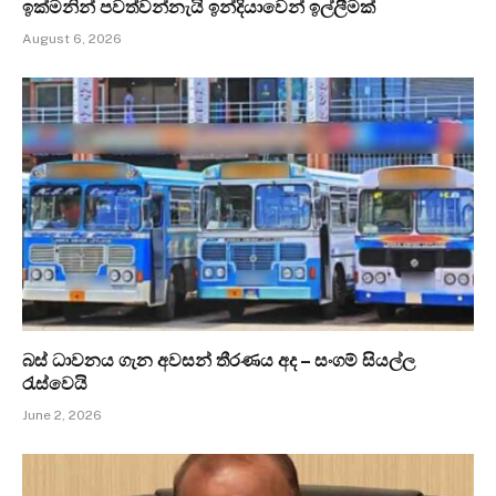
ඉක්මනින් පවත්වන්නැයි ඉන්දියාවෙන් ඉල්ලීමක්
August 6, 2026
බස් ධාවනය ගැන අවසන් තීරණය අද – සංගම් සියල්ල
රැස්වෙයි
June 2, 2026