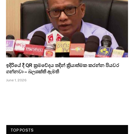
ඉදිරියේ දී QR ක්‍රමවේදය තදින් ක්‍රියාත්මක කරන්න පියවර
ගන්නවා – බලශක්ති ඇමති
June 1, 2026
TOP POSTS