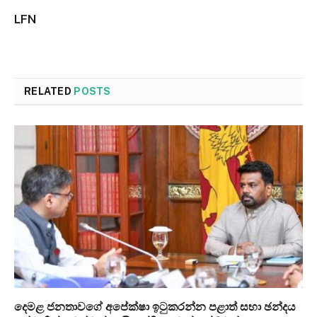
LFN
RELATED
POSTS
දෙමළ ජනතාවගේ අපේක්ෂා ඉටුකරන්න පළාත් සභා ඡන්දය