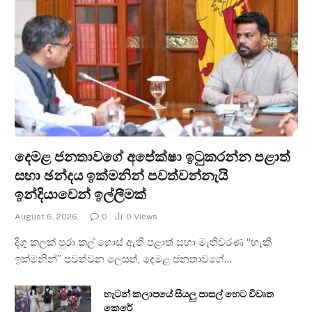
දෙමළ ජනතාවගේ අපේක්ෂා ඉටුකරන්න පළාත්
සභා ඡන්දය ඉක්මනින් පවත්වන්නැයි
ඉන්දියාවෙන් ඉල්ලීමක්
August 6, 2026
0
0
Views
දිගු කලක් පුරා කල් ගොස් ඇති පළාත් සභා මැතිවරණ “හැකි
ඉක්මනින්” පවත්වන ලෙසත්, දෙමළ ජනතාවගේ…
හැටන් කලාපයේ සියලු පාසල් හෙට විවෘත
කෙරේ