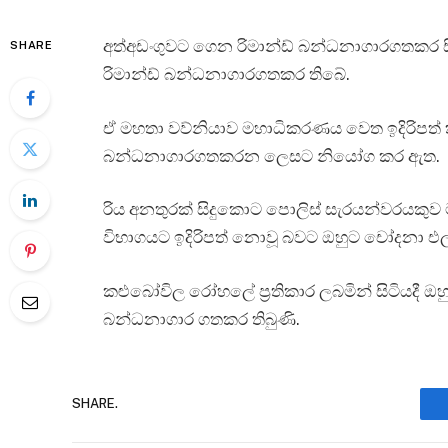
අත්අඩංගුවට ගෙන රිමාන්ඩ් බන්ධනාගාරගතකර සිටි හි
SHARE
රිමාන්ඩ් බන්ධනාගාරගතකර තිබේ.
ඒ මහතා වව්නියාව මහාධිකරණය වෙත ඉදිරිපත් කි
බන්ධනාගාරගතකරන ලෙසට නියෝග කර ඇත.
රිය අනතුරක් සිදුකොට පොලිස් සැරයන්වරයකුව
විභාගයට ඉදිරිපත් නොවූ බවට ඔහුට චෝදනා එල්
කළුබෝවිල රෝහලේ ප්‍රතිකාර ලබමින් සිටියදී ඔහ
බන්ධනාගාර ගතකර තිබුණි.
SHARE.