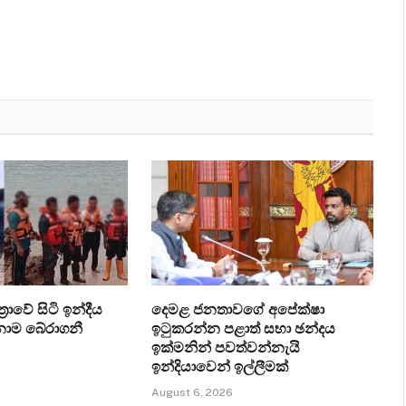
‍රාවේ සිටි ඉන්දීය
දෙමළ ජනතාවගේ අපේක්ෂා
ෙනාම බේරාගනී
ඉටුකරන්න පළාත් සභා ඡන්දය
ඉක්මනින් පවත්වන්නැයි
ඉන්දියාවෙන් ඉල්ලීමක්
August 6, 2026