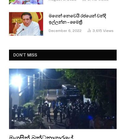
මගෙන් නෙවෙයි රජයෙන් වන්දි
ඉල්ලන්න – මෛත්‍රී
December 6, 2022
3,615
Views
DON'T MISS
මැගසින් බන්ධනාගාරයේ