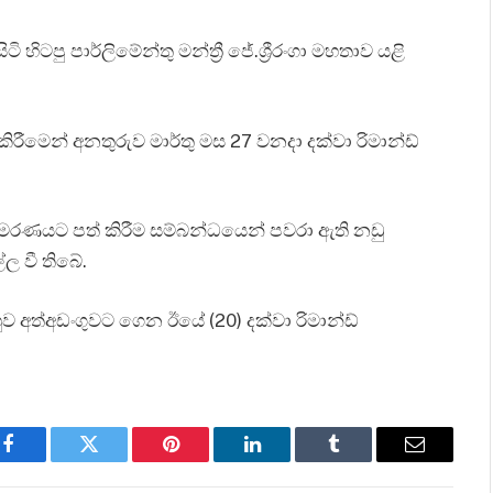
ටපු පාර්ලිමේන්තු මන්ත්‍රී ජේ.ශ්‍රීරංගා මහතාව යළි
රීමෙන් අනතුරුව මාර්තු මස 27 වනදා දක්වා රිමාන්ඩ්
 මරණයට පත් කිරීම සම්බන්ධයෙන් පවරා ඇති නඩු
ල වී තිබේ.
ුව අත්අඩංගුවට ගෙන ඊයේ (20) දක්වා රිමාන්ඩ්
Facebook
Twitter
Pinterest
LinkedIn
Tumblr
Email