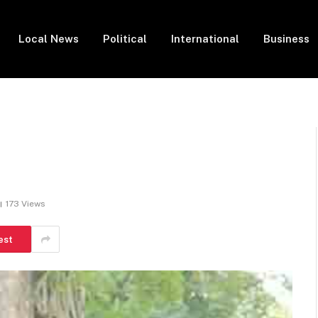
Local News
Political
International
Business
173
Views
est