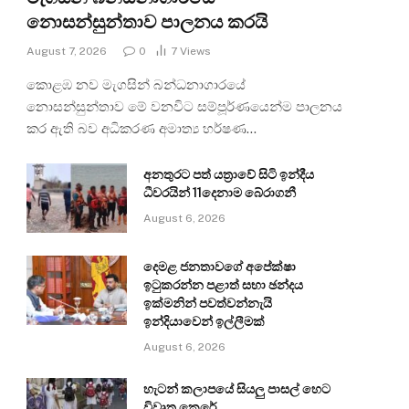
නොසන්සුන්තාව පාලනය කරයි
August 7, 2026
0
7
Views
කොළඹ නව මැගසින් බන්ධනාගාරයේ
නොසන්සුන්තාව මේ වනවිට සම්පූර්ණයෙන්ම පාලනය
කර ඇති බව අධිකරණ අමාත්‍ය හර්ෂණ…
අනතුරට පත් යත්‍රාවේ සිටි ඉන්දීය
ධීවරයින් 11දෙනාම බේරාගනී
August 6, 2026
දෙමළ ජනතාවගේ අපේක්ෂා
ඉටුකරන්න පළාත් සභා ඡන්දය
ඉක්මනින් පවත්වන්නැයි
ඉන්දියාවෙන් ඉල්ලීමක්
August 6, 2026
හැටන් කලාපයේ සියලු පාසල් හෙට
විවෘත කෙරේ