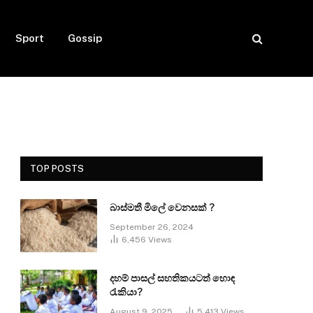
Sport
Gossip
TOP POSTS
බාස්මතී මිලේ වෙනසක් ?
September 26, 2024
6,456
Views
දහම් පාසල් සහතිකයටත් හොඳ
රැකියා?
August 9, 2025
5,413
Views