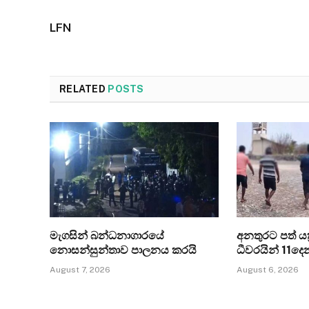
LFN
RELATED
POSTS
මැගසින් බන්ධනාගාරයේ
අනතුරට පත් යත්
නොසන්සුන්තාව පාලනය කරයි
ධීවරයින් 11ද
August 7, 2026
August 6, 2026