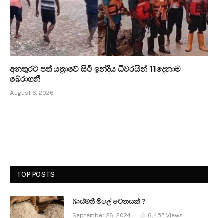
අනතුරට පත් යත්‍රාවේ සිටි ඉන්දීය ධීවරයින් 11දෙනාම
බේරාගනී
August 6, 2026
TOP POSTS
බාස්මතී මිලේ වෙනසක් ?
September 26, 2024
6,457
Views