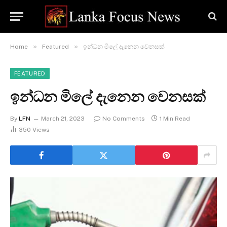
»
»
Home
Featured
ඉන්ධන මිලේ දැනෙන වෙනසක්
FEATURED
ඉන්ධන මිලේ දැනෙන වෙනසක්
By
LFN
March 21, 2023
No Comments
1 Min Read
350
Views