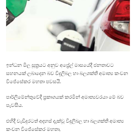
ඉන්ධන මිල සූත්‍රයට අනුව අප්‍රේල් මාසයේදී ජනතාවට
සහනයක් ලබාදෙන බව විදුලිබල හා බලශක්ති අමාත්‍ය කංචන
විජේසේකර මහතා පවසයි.
පාර්ලිමේන්තුවේදී ප්‍රකාශයක් කරමින් අමාත්‍යවරයා මේ බව
පැවසීය.
එහිදී වැඩිදුරටත් අදහස් දැක්වූ විදුලිබල හා බලශක්ති අමාත්‍ය
කංචන විජේසේකර මහතා,