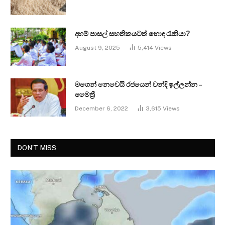
දහම් පාසල් සහතිකයටත් හොඳ රැකියා?
August 9, 2025
5,414
Views
මගෙන් නෙවෙයි රජයෙන් වන්දි ඉල්ලන්න –
මෛත්‍රී
December 6, 2022
3,615
Views
DON'T MISS