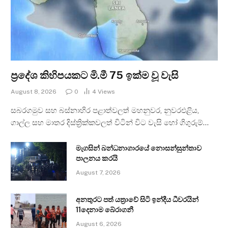
ප්‍රදේශ කිහිපයකට මි.මී 75 ඉක්ම වූ වැසි
August 8, 2026
0
4
Views
සබරගමුව සහ බස්නාහිර පළාත්වලත් මහනුවර, නුවරඑළිය,
ගාල්ල සහ මාතර දිස්ත්‍රික්කවලත් විටින් විට වැසි හෝ ගිගුරුම්…
මැගසින් බන්ධනාගාරයේ නොසන්සුන්තාව
පාලනය කරයි
August 7, 2026
අනතුරට පත් යත්‍රාවේ සිටි ඉන්දීය ධීවරයින්
11දෙනාම බේරාගනී
August 6, 2026