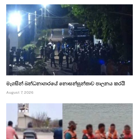
මැගසින් බන්ධනාගාරයේ නොසන්සුන්තාව පාලනය කරයි
August 7, 2026