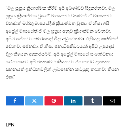
“මිල සූත්‍රය ක්‍රියාත්මක කිරීම අපි අඛණ්ඩව සිදුකරනවා. මිල
සූත්‍රය ක්‍රියාත්මක වුණේ මාසයකට වතාවක්. ඒ මාසෙකට
වතාවක් මාර්තු මාසයේදීත් ක්‍රියාත්මක වුණා. ඒ නිසා අපි
අප්‍රේල් මාසයේත් ඒ මිල සූත්‍රය අනුව ක්‍රියාත්මක වෙනවා.
අපිට පේනවා බොරතෙල් මිල අඩුවෙනවා. රුපියල ශක්තිමත්
වෙනවා පේනවා. ඒ නිසා ජනාධිපතිවරයාත් අපිට උපදෙස්
දීලා තියෙන ආකාරයටම, අපි අප්‍රේල් මාසයේ සංශෝධනය
කරනකොට අපි ජනතාවට කියනවා. ජනතාවට දැනෙන
සහනයක් ඉන්ධනවලින් ලබාදෙන්න කටයුතු කරනවා කියන
එක.”
Facebook
Twitter
Pinterest
LinkedIn
Tumblr
Email
LFN