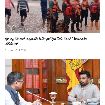
අනතුරට පත් යත්‍රාවේ සිටි ඉන්දීය ධීවරයින් 11දෙනාම
බේරාගනී
August 6, 2026