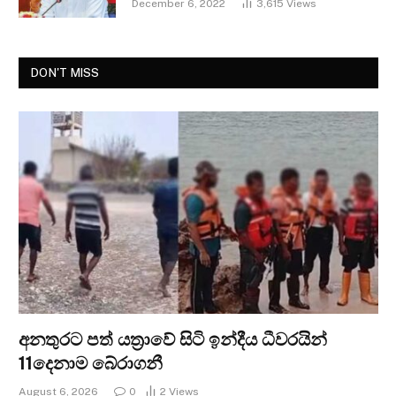
December 6, 2022
3,615
Views
DON'T MISS
අනතුරට පත් යත්‍රාවේ සිටි ඉන්දීය ධීවරයින්
11දෙනාම බේරාගනී
August 6, 2026
0
2
Views