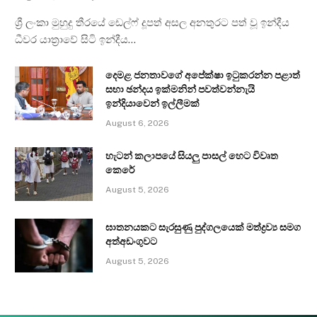
ශ්‍රී ලංකා මුහුදු තීරයේ ඩෙල්ෆ් දූපත් අසල අනතුරට පත් වූ ඉන්දීය
ධීවර යාත්‍රාවේ සිටි ඉන්දීය…
දෙමළ ජනතාවගේ අපේක්ෂා ඉටුකරන්න පළාත්
සභා ඡන්දය ඉක්මනින් පවත්වන්නැයි
ඉන්දියාවෙන් ඉල්ලීමක්
August 6, 2026
හැටන් කලාපයේ සියලු පාසල් හෙට විවෘත
කෙරේ
August 5, 2026
ඝාතනයකට සැරසුණු පුද්ගලයෙක් මත්ද්‍රව්‍ය සමග
අත්අඩංගුවට
August 5, 2026