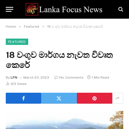
»
»
Home
Featured
18 වංගුව මාර්ගය නැවත විවෘත කෙරේ
FEATURED
18 වංගුව මාර්ගය නැවත විවෘත
කෙරේ
By
LFN
March 20, 2023
No Comments
1 Min Read
123
Views