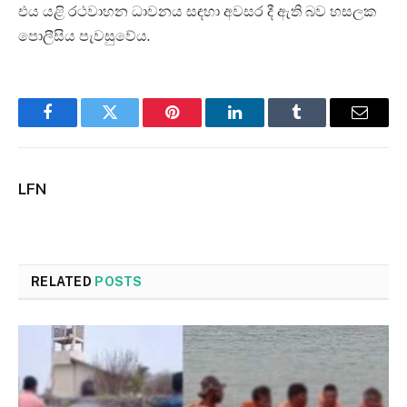
එය යළි රථවාහන ධාවනය සඳහා අවසර දී ඇති බව හසලක
පොලීසිය පැවසුවේය.
Facebook
Twitter
Pinterest
LinkedIn
Tumblr
Email
LFN
RELATED
POSTS