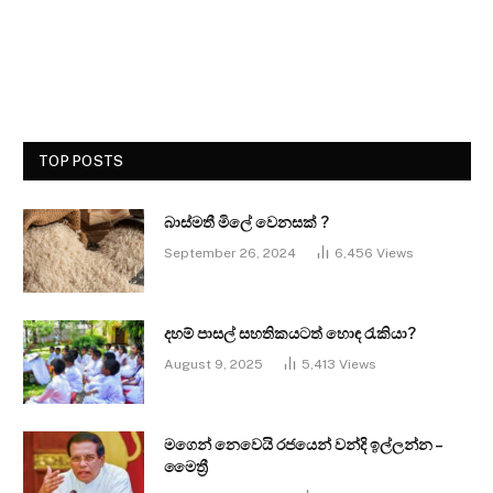
TOP POSTS
බාස්මතී මිලේ වෙනසක් ?
September 26, 2024
6,456
Views
දහම් පාසල් සහතිකයටත් හොඳ රැකියා?
August 9, 2025
5,413
Views
මගෙන් නෙවෙයි රජයෙන් වන්දි ඉල්ලන්න –
මෛත්‍රී