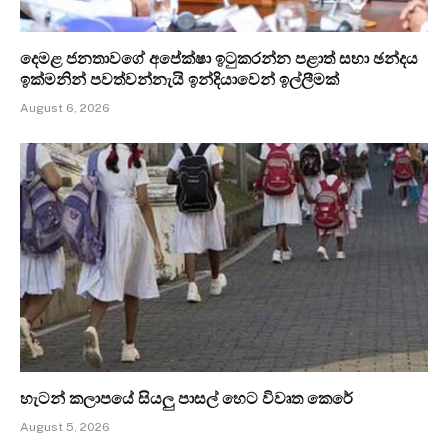
දෙමළ ජනතාවගේ අපේක්ෂා ඉටුකරන්න පළාත් සභා ඡන්දය
ඉක්මනින් පවත්වන්නැයි ඉන්දියාවෙන් ඉල්ලීමක්
August 6, 2026
හැටන් කලාපයේ සියලු පාසල් හෙට විවෘත කෙරේ
August 5, 2026