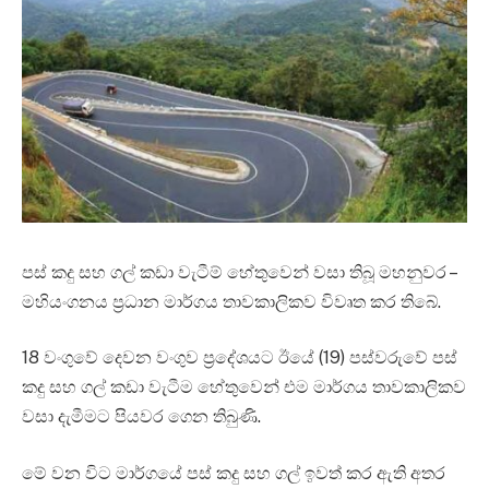
පස් කදු සහ ගල් කඩා වැටීම් හේතුවෙන් වසා තිබූ මහනුවර –
මහියංගනය ප්‍රධාන මාර්ගය තාවකාලිකව විවෘත කර තිබේ.
18 වංගුවේ දෙවන වංගුව ප්‍රදේශයට ඊයේ (19) පස්වරුවේ පස්
කදු සහ ගල් කඩා වැටීම හේතුවෙන් එම මාර්ගය තාවකාලිකව
වසා දැමීමට පියවර ගෙන තිබුණි.
මේ වන විට මාර්ගයේ පස් කදු සහ ගල් ඉවත් කර ඇති අතර