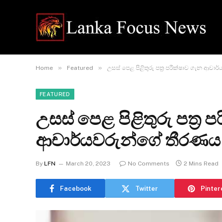
»
»
Home
Featured
උසස් පෙළ පිළිතුරු පත්‍ර පරීක්ෂාව ගැන ආචා
FEATURED
උසස් පෙළ පිළිතුරු පත්‍ර 
ආචාර්යවරුන්ගේ තීරණය
By
LFN
March 20, 2023
No Comments
2 Mins Read
Facebook
Twitter
Pinter