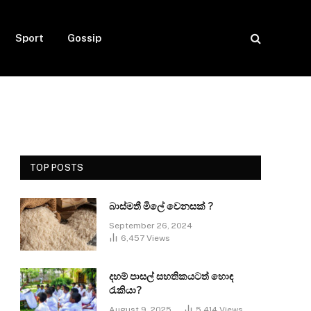
Sport
Gossip
TOP POSTS
බාස්මතී මිලේ වෙනසක් ?
September 26, 2024
6,457
Views
දහම් පාසල් සහතිකයටත් හොඳ
රැකියා?
August 9, 2025
5,414
Views