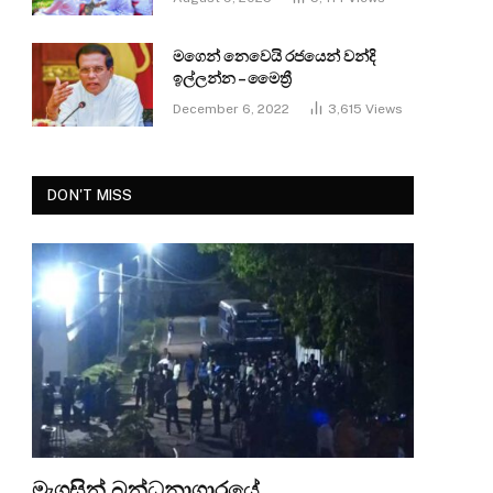
මගෙන් නෙවෙයි රජයෙන් වන්දි
ඉල්ලන්න – මෛත්‍රී
December 6, 2022
3,615
Views
DON'T MISS
මැගසින් බන්ධනාගාරයේ