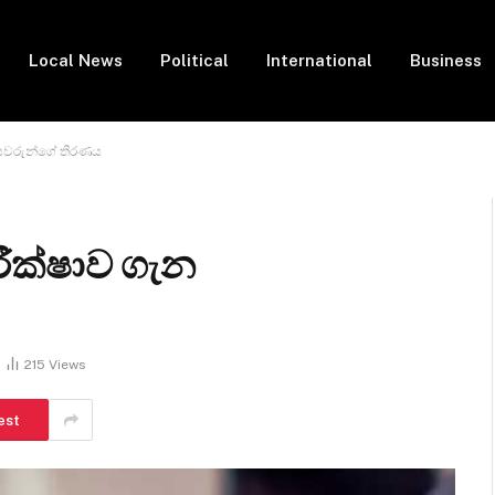
Local News
Political
International
Business
ර්යවරුන්ගේ තීරණය
පරීක්ෂාව ගැන
215
Views
est