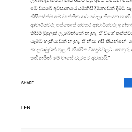
ලාබාගැනීමෙන් මාස 6කට පසු අපේ තියෙන ය
මේ වසරේ අවසානයේ යම්කිසි දීමනාවක් දීමට
කිසිසේත්ම මේ වෘත්තීකයාට වෙලා තියෙන හානි
ආචාර්යවරු ගත්තොත් සමහර ආචාර්යවරු ඉන්නව
කිසිම මුදලක් ලැබෙන්නේ නැහැ. ඒ වගේ තත්ත්
යෑමට හැකියාවක් නැහැ. ඒ නිසා අපි කියන්නේ. මේ
කාලරාමුවක් තුළ ඒ නිෂ්චිත විසඳුම්වලට යනතුරු ම
කඩිනමින් මේ මාසේ වැටුපට අවශ්‍යයි.”
SHARE.
LFN