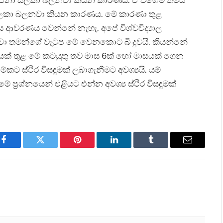
ෝජනා සලකා බලනවා කියන කාරණය. ඒ වගේම තමයි
 සලකා බලනවා කියන කාරණය. මේ කාරණා තුළ
ය ආවරණය වෙන්නේ නැහැ. අපේ විශ්වවිද්‍යාල
ා තමන්ගේ වැටුප මේ වෙනකොට බිංදුවයි. කියන්නේ
වයක් තුළ මේ කටයුතු තව මාස 6ක් හෝ මාසයක් ගෙන
කට ස්ථිර විසඳුමක් ලබාගැනීමට අවශ්‍යයි. යම්
ේ ප්‍රශ්නයෙන් එළියට එන්න අවශ්‍ය ස්ථිර විසඳුමක්
Facebook
Twitter
Pinterest
LinkedIn
Tumblr
Email