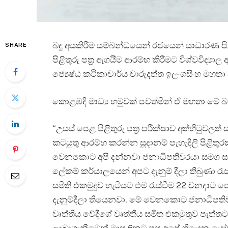
බදු අයකිරීම සම්බන්ධයෙන් රජයෙන් සාධාරණ ප
SHARE
පිළිතුරු පත්‍ර ඇගයීම ආරම්භ කිරීමට විශ්වවිද්‍ය
ජ්‍යෙෂ්ඨ කථිකාචාර්ය චාරුදත්ත ඉලංගසිංහ මහතා
කොළඹදි මාධ්‍ය හමුවක් පවත්මින් ඒ මහතා මේ
“උසස් පෙළ පිළිතුරු පත්‍ර පරීක්ෂාව අත්හිටුව
කටයුතු ආරම්භ කරන්න සූදානම් පැහැදිලි පිළිතුරක
වෙනකොට අපි දන්නවා ජනාධිපතිවරයා සමග සාක
ලේකම් කර්යාලයෙන් අපට දැනුම් දීලා තිබුණා රැ
සමිති එකමුදුව හැටියට එම රැස්වීම 22 වනදා
දැනුම්දීලා තියෙනවා. මේ වෙනකොට ජනාධිපතිවර
වෘත්තීය වේදීගේ වෘත්තීය සමිත එකමුතුව පැත