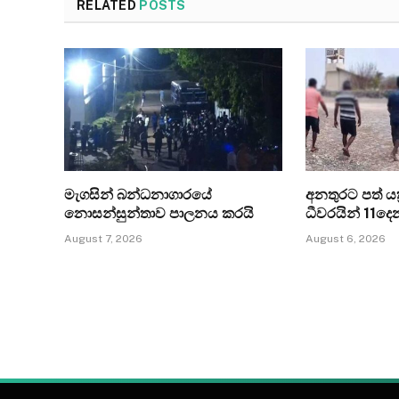
RELATED
POSTS
මැගසින් බන්ධනාගාරයේ
අනතුරට පත් යත්
නොසන්සුන්තාව පාලනය කරයි
ධීවරයින් 11ද
August 7, 2026
August 6, 2026