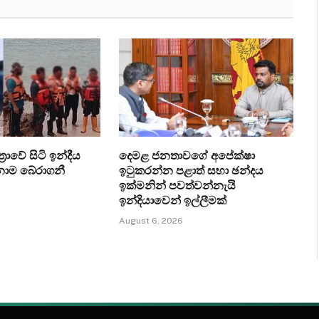
‍රාවේ සිටි ඉන්දීය
දෙමළ ජනතාවගේ අපේක්ෂා
ෙනාම බේරාගනී
ඉටුකරන්න පළාත් සභා ඡන්දය
ඉක්මනින් පවත්වන්නැයි
ඉන්දියාවෙන් ඉල්ලීමක්
August 6, 2026