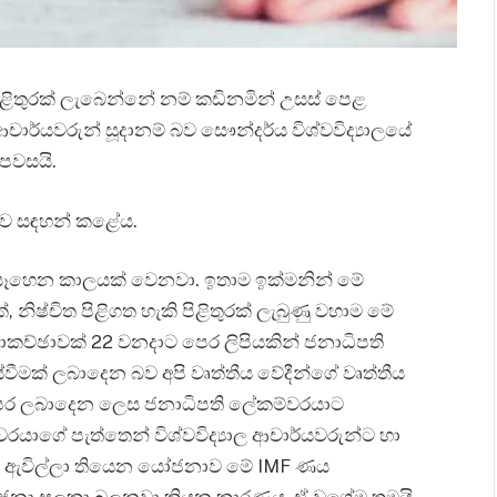
ිළිතුරක් ලැබෙන්නේ නම් කඩිනමින් උසස් පෙළ
ාල ආචාර්යවරුන් සූදානම් බව සෞන්දර්ය විශ්වවිද්‍යාලයේ
 පවසයි.
 බව සඳහන් කළේය.
ලත් සෑහෙන කාලයක් වෙනවා. ඉතාම ඉක්මනින් මේ
්, නිෂ්චිත පිළිගත හැකි පිළිතුරක් ලැබුණු වහාම මේ
ච්ඡාවක් 22 වනදාට පෙර ලිපියකින් ජනාධිපති
ස්වීමක් ලබාදෙන බව අපි වෘත්තීය වේදීන්ගේ වෘත්තීය
ට පෙර ලබාදෙන ලෙස ජනාධිපති ලේකම්වරයාට
යාගේ පැත්තෙන් විශ්වවිද්‍යාල ආචාර්යවරුන්ට හා
්තට ඇවිල්ලා තියෙන යෝජනාව මේ IMF ණය