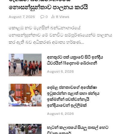
නොසන්සුන්තාව පාලනය කරයි
August 7, 2026
0
8
Views
කොළඹ නව මැගසින් බන්ධනාගාරයේ
නොසන්සුන්තාව මේ වනවිට සම්පූර්ණයෙන්ම පාලනය
කර ඇති බව අධිකරණ අමාත්‍ය හර්ෂණ…
අනතුරට පත් යත්‍රාවේ සිටි ඉන්දීය
ධීවරයින් 11දෙනාම බේරාගනී
August 6, 2026
දෙමළ ජනතාවගේ අපේක්ෂා
ඉටුකරන්න පළාත් සභා ඡන්දය
ඉක්මනින් පවත්වන්නැයි
ඉන්දියාවෙන් ඉල්ලීමක්
August 6, 2026
හැටන් කලාපයේ සියලු පාසල් හෙට
විවෘත කෙරේ