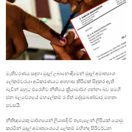
මැතිවරණය සඳහා මුදල් ලබානොදීමෙන් මුදල් අමාත්‍යාංශ
ලේකම්වරයා අධිකරණයට අපහාස කිරීමක් සිදුකර ඇති
බැවින් ඔහුට එරෙහිව නීතිමය ක්‍රියාමාර්ග ගන්නා බව සමගි
ජන බලවේගයේ මහලේකම් රංජිත් මද්දුමබණ්ඩාර මහතා
පවසයි.
නීතිඥයෙකු මාර්ගයෙන් ලියාපදිංචි තැපෑලෙන් ලිපියක් යොමු
කරමින් මුදල් අමාත්‍යාංශයේ ලේකම් මහින්ද සිරිවර්ධන