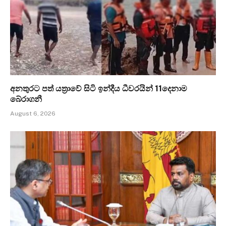
අනතුරට පත් යත්‍රාවේ සිටි ඉන්දීය ධීවරයින් 11දෙනාම
බේරාගනී
August 6, 2026