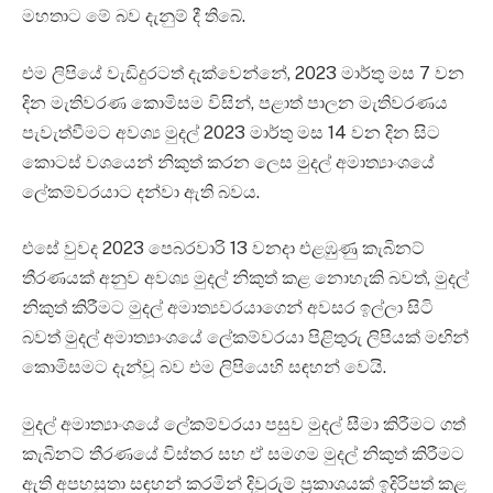
මහතාට මේ බව දැනුම් දී තිබේ.
එම ලිපියේ වැඩිදුරටත් දැක්වෙන්නේ, 2023 මාර්තු මස 7 වන
දින මැතිවරණ කොමිසම විසින්, පළාත් පාලන මැතිවරණය
පැවැත්වීමට අවශ්‍ය මුදල් 2023 මාර්තු මස 14 වන දින සිට
කොටස් වශයෙන් නිකුත් කරන ලෙස මුදල් අමාත්‍යාංශයේ
ලේකම්වරයාට දන්වා ඇති බවය.
එසේ වුවද 2023 පෙබරවාරි 13 වනදා එළඹුණු කැබිනට්
තීරණයක් අනුව අවශ්‍ය මුදල් නිකුත් කළ නොහැකි බවත්, මුදල්
නිකුත් කිරීමට මුදල් අමාත්‍යවරයාගෙන් අවසර ඉල්ලා සිටි
බවත් මුදල් අමාත්‍යාංශයේ ලේකම්වරයා පිළිතුරු ලිපියක් මඟින්
කොමිසමට දැන්වූ බව එම ලිපියෙහි සඳහන් වෙයි.
මුදල් අමාත්‍යාංශයේ ලේකම්වරයා පසුව මුදල් සීමා කිරීමට ගත්
කැබිනට් තීරණයේ විස්තර සහ ඒ සමගම මුදල් නිකුත් කිරීමට
ඇති අපහසුතා සඳහන් කරමින් දිවුරුම් ප්‍රකාශයක් ඉදිරිපත් කළ