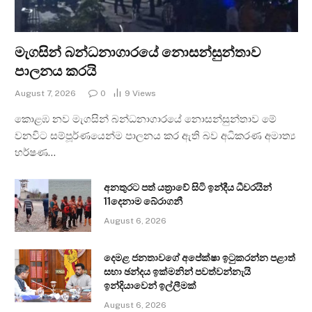
මැගසින් බන්ධනාගාරයේ නොසන්සුන්තාව
පාලනය කරයි
August 7, 2026
0
9
Views
කොළඹ නව මැගසින් බන්ධනාගාරයේ නොසන්සුන්තාව මේ
වනවිට සම්පූර්ණයෙන්ම පාලනය කර ඇති බව අධිකරණ අමාත්‍ය
හර්ෂණ…
අනතුරට පත් යත්‍රාවේ සිටි ඉන්දීය ධීවරයින්
11දෙනාම බේරාගනී
August 6, 2026
දෙමළ ජනතාවගේ අපේක්ෂා ඉටුකරන්න පළාත්
සභා ඡන්දය ඉක්මනින් පවත්වන්නැයි
ඉන්දියාවෙන් ඉල්ලීමක්
August 6, 2026