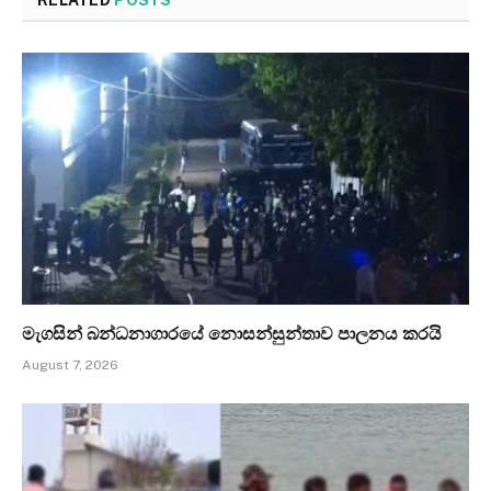
RELATED
POSTS
මැගසින් බන්ධනාගාරයේ නොසන්සුන්තාව පාලනය කරයි
August 7, 2026