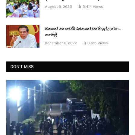
August 9, 2025
5,414
Views
මගෙන් නෙවෙයි රජයෙන් වන්දි ඉල්ලන්න –
මෛත්‍රී
December 6, 2022
3,615
Views
DON'T MISS