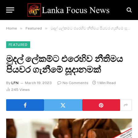
»
»
Home
Featured
මුදල් ලේකම්ට එරෙහිව නීතිමය පියවර ගැනීමේ සූදානමක්
FEATURED
මුදල් ලේකම්ට එරෙහිව නීතිමය
පියවර ගැනීමේ සූදානමක්
By
LFN
March 19, 2023
No Comments
1 Min Read
245
Views