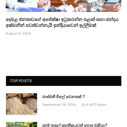
දෙමළ ජනතාවගේ අපේක්ෂා ඉටුකරන්න පළාත් සභා ඡන්දය
ඉක්මනින් පවත්වන්නැයි ඉන්දියාවෙන් ඉල්ලීමක්
August 6, 2026
TOP POSTS
බාස්මතී මිලේ වෙනසක් ?
September 26, 2024
6,457
Views
දහම් පාසල් සහතිකයටත් හොඳ රැකියා?