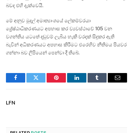
බවද එහි දැක්වෙයි.
මේ අනුව මුදල් අමාත්‍යාංශයේ ලේකම්වරයා
ශ්‍රේෂ්ඨාධිකරණයට අපහාස කර ව්‍යවස්ථාවේ 105 වන
වගන්තිය යටතේ දඬුවම් ලැබිය හැකි වරදක් සිදුකර ඇති
බැවින් අධිකරණයට අපහාස කිරීමට එරෙහිව නීතිමය පියවර
ගන්නා බව ලිපියෙන් පෙන්වා දී තිබේ.
Facebook
Twitter
Pinterest
LinkedIn
Tumblr
Email
LFN