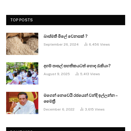
TOP POSTS
බාස්මතී මිලේ වෙනසක් ?
September 26, 2024
6,456
Views
දහම් පාසල් සහතිකයටත් හොඳ රැකියා?
August 9, 2025
5,413
Views
මගෙන් නෙවෙයි රජයෙන් වන්දි ඉල්ලන්න –
මෛත්‍රී
December 6, 2022
3,615
Views