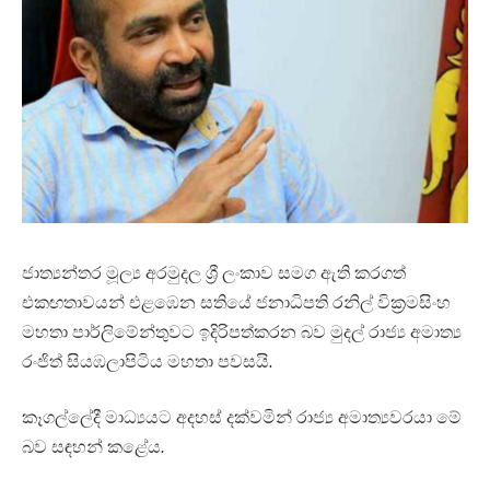
ජාත්‍යන්තර මූල්‍ය අරමුදල ශ්‍රී ලංකාව සමග ඇති කරගත්
එකඟතාවයන් එළඹෙන සතියේ ජනාධිපති රනිල් වික්‍රමසිංහ
මහතා පාර්ලිමේන්තුවට ඉදිරිපත්කරන බව මුදල් රාජ්‍ය අමාත්‍ය
රංජිත් සියඹලාපිටිය මහතා පවසයි.
කෑගල්ලේදී මාධ්‍යයට අදහස් දක්වමින් රාජ්‍ය අමාත්‍යවරයා මේ
බව සඳහන් කළේය.