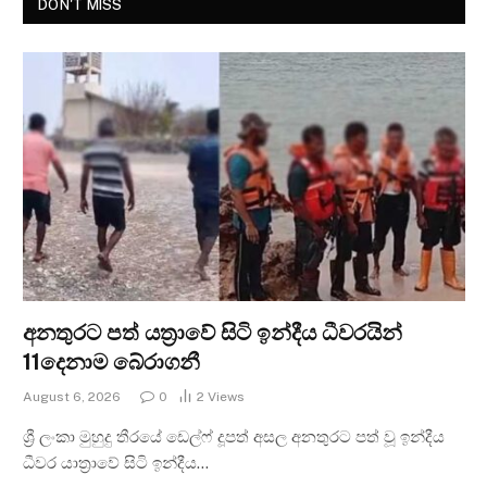
DON'T MISS
අනතුරට පත් යත්‍රාවේ සිටි ඉන්දීය ධීවරයින්
11දෙනාම බේරාගනී
August 6, 2026
0
2
Views
ශ්‍රී ලංකා මුහුදු තීරයේ ඩෙල්ෆ් දූපත් අසල අනතුරට පත් වූ ඉන්දීය
ධීවර යාත්‍රාවේ සිටි ඉන්දීය…