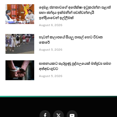
දෙමළ ජනතාවගේ අපේක්ෂා ඉටුකරන්න පළාත්
සභා ඡන්දය ඉක්මනින් පවත්වන්නැයි
ඉන්දියාවෙන් ඉල්ලීමක්
August 6, 2026
හැටන් කලාපයේ සියලු පාසල් හෙට විවෘත
කෙරේ
August 5, 2026
ඝාතනයකට සැරසුණු පුද්ගලයෙක් මත්ද්‍රව්‍ය සමග
අත්අඩංගුවට
August 5, 2026