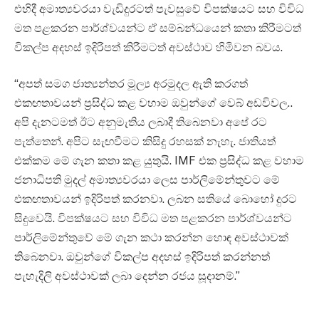
එහිදී අමාත්‍යවරයා වැඩිදුරටත් පැවසුවේ විපක්ෂයට සහ විවිධ
මත පළකරන පාර්ශ්වයන්ට ඒ සම්බන්ධයෙන් කතා කිරීමටත්
විකල්ප අදහස් ඉදිරිපත් කිරීමටත් අවස්ථාව හිමිවන බවය.
“අපත් සමග ජාත්‍යන්තර මූල්‍ය අරමුදල ඇති කරගත්
එකඟතාවයන් ප්‍රසිද්ධ කළ වහාම ඔවුන්ගේ වෙබ් අඩවිවල..
අපි දැනටමත් ඊට අනුමැතිය ලබාදී තිබෙනවා අපේ රට
පැත්තෙන්. අපිට සැඟවීමට කිසිදු රහසක් නැහැ. ජාතියත්
එක්කම මේ ගැන කතා කළ යුතුයි. IMF එක ප්‍රසිද්ධ කළ වහාම
ජනාධිපති මුදල් අමාත්‍යවරයා ලෙස පාර්ලිමේන්තුවට මේ
එකඟතාවයන් ඉදිරිපත් කරනවා. ලබන සතියේ බොහෝ දුරට
සිදුවෙයි. විපක්ෂයට සහ විවිධ මත පළකරන පාර්ශ්වයන්ට
පාර්ලිමේන්තුවේ මේ ගැන කථා කරන්න හොඳ අවස්ථාවක්
තිබෙනවා. ඔවුන්ගේ විකල්ප අදහස් ඉදිරිපත් කරන්නත්
පැහැදිලි අවස්ථාවක් ලබා දෙන්න රජය සූදානම්.”