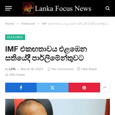
»
»
Home
Featured
IMF එකඟතාවය එළඹෙන සතියේදී පාර්ලිමේන්තුවට
FEATURED
IMF එකඟතාවය එළඹෙන
සතියේදී පාර්ලිමේන්තුවට
By
LFN
March 18, 2023
No Comments
1 Min Read
280
Views