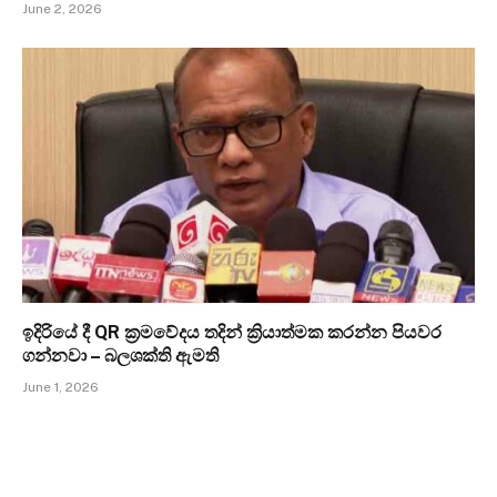
June 2, 2026
ඉදිරියේ දී QR ක්‍රමවේදය තදින් ක්‍රියාත්මක කරන්න පියවර
ගන්නවා – බලශක්ති ඇමති
June 1, 2026