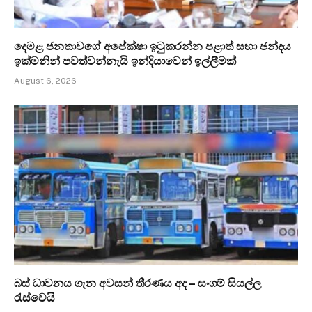
දෙමළ ජනතාවගේ අපේක්ෂා ඉටුකරන්න පළාත් සභා ඡන්දය
ඉක්මනින් පවත්වන්නැයි ඉන්දියාවෙන් ඉල්ලීමක්
August 6, 2026
බස් ධාවනය ගැන අවසන් තීරණය අද – සංගම් සියල්ල
රැස්වෙයි