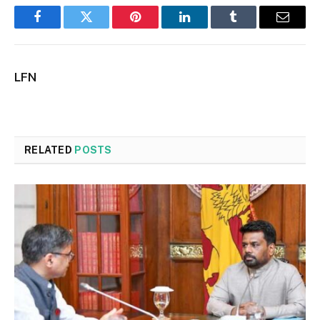
Facebook
Twitter
Pinterest
LinkedIn
Tumblr
Email
LFN
RELATED
POSTS