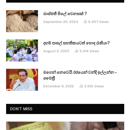
බාස්මතී මිලේ වෙනසක් ?
September 26, 2024
6,457
Views
දහම් පාසල් සහතිකයටත් හොඳ රැකියා?
August 9, 2025
5,414
Views
මගෙන් නෙවෙයි රජයෙන් වන්දි ඉල්ලන්න –
මෛත්‍රී
December 6, 2022
3,616
Views
DON'T MISS