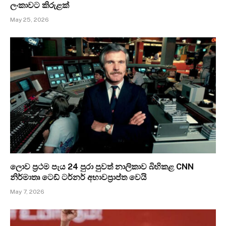
ලංකාවට කිරුළක්
May 25, 2026
ලොව ප්‍රථම පැය 24 පුරා පුවත් නාලිකාව බිහිකළ CNN
නිර්මාතෘ ටෙඩ් ටර්නර් අභාවප්‍රාප්ත වෙයි
May 7, 2026