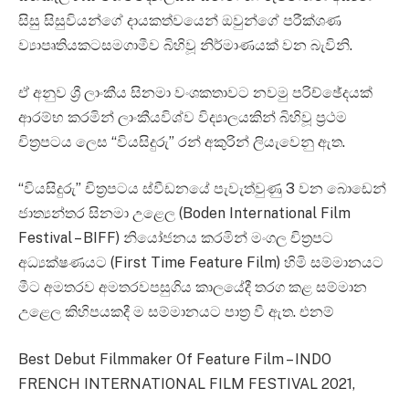
සිසු සිසුවියන්ගේ දායකත්වයෙන් ඔවුන්ගේ පරීක්ශණ
ව්‍යාපෘතියකටසමගාමීව බිහිවූ නිර්මාණයක් වන බැවිනි.
ඒ අනුව ශ්‍රී ලාංකීය සිනමා වංශකතාවට නවමු පරිච්ඡේදයක්
ආරම්භ කරමින් ලාංකීයවිශ්ව විද්‍යාලයකින් බිහිවූ ප්‍රථම
චිත්‍රපටය ලෙස “වියසිදුරු” රන් අකුරින් ලියැවෙනු ඇත.
“වියසිදුරු” චිත්‍රපටය ස්වීඩනයේ පැවැත්වුණු 3 වන බොඩෙන්
ජාත්‍යන්තර සිනමා උළෙල (Boden International Film
Festival – BIFF) නියෝජනය කරමින් මංගල චිත්‍රපට
අධ්‍යක්ෂණයට (First Time Feature Film) හිමි සම්මානයට
මීට අමතරව අමතරවපසුගිය කාලයේදී තරග කළ සම්මාන
උළෙල කිහිපයකදී ම සම්මානයට පාත්‍ර වී ඇත. එනම්
Best Debut Filmmaker Of Feature Film – INDO
FRENCH INTERNATIONAL FILM FESTIVAL 2021,