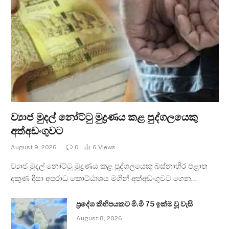
ව්‍යාජ මුදල් නෝට්ටු මුද්‍රණය කළ පුද්ගලයෙකු
අත්අඩංගුවට
August 9, 2026
0
6
Views
ව්‍යාජ මුදල් නෝට්ටු මුද්‍රණය කළ පුද්ගලයෙකු බස්නාහිර පළාත
දකුණ දිසා අපරාධ කොට්ඨාශය මගින් අත්අඩංගුවට ගෙන…
ප්‍රදේශ කිහිපයකට මි.මී 75 ඉක්ම වූ වැසි
August 8, 2026