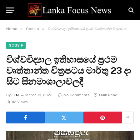
»
»
Home
Gossip
විශ්වවිද්‍යාල ඉතිහාසයේ ‍ප්‍රථම වෘත්තාන්ත චිත්‍රපටය මාර්තු 23 දා සිට සිනමාශාලාවලදී
GOSSIP
විශ්වවිද්‍යාල ඉතිහාසයේ ‍ප්‍රථම
වෘත්තාන්ත චිත්‍රපටය මාර්තු 23 දා
සිට සිනමාශාලාවලදී
By
LFN
March 18, 2023
No Comments
1 Min Read
112
Views