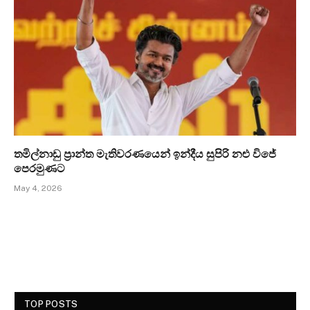
තමිල්නාඩු ප්‍රාන්ත මැතිවරණයෙන් ඉන්දීය සුපිරි නළු විජේ
පෙරමුණට
May 4, 2026
TOP POSTS