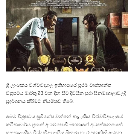
ශ්‍රී ලාංකේය විශ්වවිද්‍යාල ඉතිහාසයේ ‍ප්‍රථම වෘත්තාන්ත
චිත්‍රපටය මාර්තු 23 වන දින සිට දිවයින පුරා සිනමාශාලාවලදී
ප්‍රදර්ශනය කිරිමට නියමිතව තිබේ.
මෙම චිත්‍රපටය සුවිශේෂ වන්නේ කැලණිය විශ්වවිද්‍යාලයේ
කථිකාචාර්ය ප්‍රභාත් අංගම්පොඩි මහතාගේ අධ්‍යක්ෂනයෙන්
සහකැලණිය විශ්වවිද්‍යාලයීය සිනමා හා රූපවාහිනී අධ්‍යන