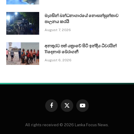
මැගසින් බන්ධනාගාරයේ නොසන්සුන්තාව
පාලනය කරයි
August 7, 2026
අනතුරට පත් යත්‍රාවේ සිටි ඉන්දීය ධීවරයින්
11දෙනාම බේරාගනී
August 6, 2026
Facebook
X
YouTube
(Twitter)
All rights received © 2026 Lanka Focus News.