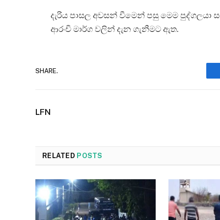
දැරිය පාසල අවසන් වීමෙන් පසු මෙම පුද්ගලයා 
ආරංචි මාර්ග වලින් දැන ගැනීමට ඇත.
SHARE.
LFN
RELATED
POSTS