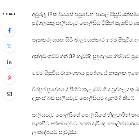
අවුරුදු 12ක වයසේ පසුවෙන පාසල් සිසුවියක්සමග ව
SHARE
පුද්ගලයකු සාලියවැව පොලීසිය විසින් සැකපිට අත
සැකකරු සමඟ සිටි බාලවයස්කාර මෙම සිසුවිය 
අත්අඩංගුවට ගත් 32 හැවිරිදි පුද්ගලයා ගිරිබාව ප්‍
මෙම සිසුවිය රාජාංගනය ප්‍රදේශයේ පාසලක ඉග
වීරපුර ප්‍රදේශයේ පිහිටි කැලෑවට ගිය පුද්ගලයකු 
දැක ඒ බව සාලියවැව පොලිසියට දැනුම් දී තිබේ.
සාලියවැව පොලීසියේ පොලිසියේ නිලධාරින් කණ්
සැකපිට අත්අඩංගුවට ගෙන දැරියද පොලිස් භාරය
ලංකාදීපයට පැවැසීය.