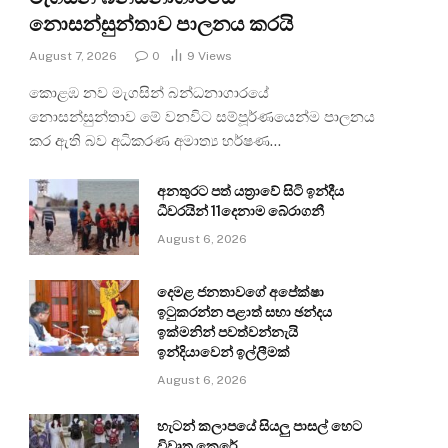
නොසන්සුන්තාව පාලනය කරයි
August 7, 2026
0
9
Views
කොළඹ නව මැගසින් බන්ධනාගාරයේ
නොසන්සුන්තාව මේ වනවිට සම්පූර්ණයෙන්ම පාලනය
කර ඇති බව අධිකරණ අමාත්‍ය හර්ෂණ…
අනතුරට පත් යත්‍රාවේ සිටි ඉන්දීය
ධීවරයින් 11දෙනාම බේරාගනී
August 6, 2026
දෙමළ ජනතාවගේ අපේක්ෂා
ඉටුකරන්න පළාත් සභා ඡන්දය
ඉක්මනින් පවත්වන්නැයි
ඉන්දියාවෙන් ඉල්ලීමක්
August 6, 2026
හැටන් කලාපයේ සියලු පාසල් හෙට
විවෘත කෙරේ