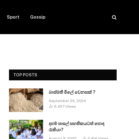
Sport
Gossip
TOP POSTS
බාස්මතී මිලේ වෙනසක් ?
September 26, 2024
6,457
Views
දහම් පාසල් සහතිකයටත් හොඳ
රැකියා?
August 9, 2025
5,414
Views