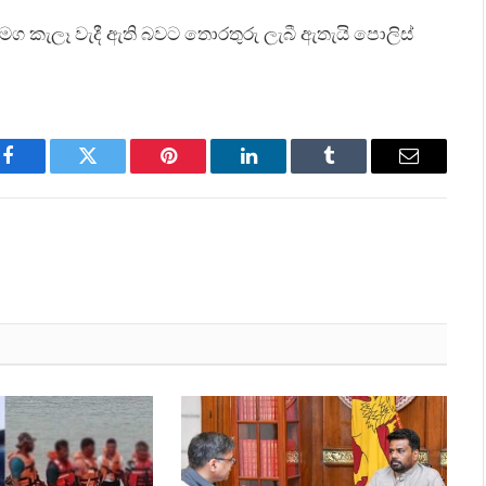
සමග කැලෑ වැදී ඇති බවට තොරතුරු ලැබී ඇතැයි පොලිස්
Facebook
Twitter
Pinterest
LinkedIn
Tumblr
Email