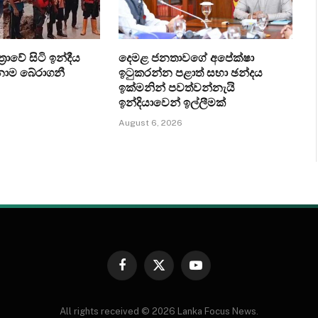
‍රාවේ සිටි ඉන්දීය
දෙමළ ජනතාවගේ අපේක්ෂා
ෙනාම බේරාගනී
ඉටුකරන්න පළාත් සභා ඡන්දය
ඉක්මනින් පවත්වන්නැයි
ඉන්දියාවෙන් ඉල්ලීමක්
August 6, 2026
Facebook
X
YouTube
(Twitter)
All rights received © 2026 Lanka Focus News.