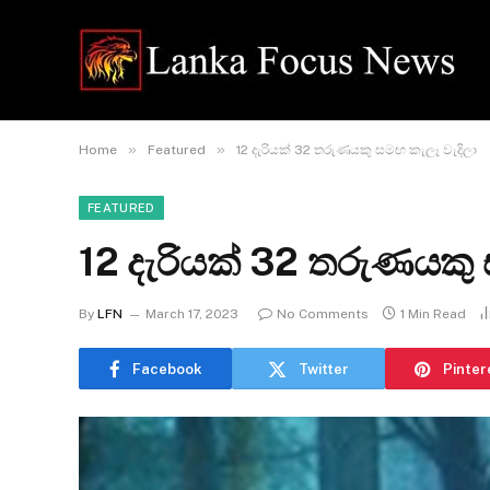
»
»
Home
Featured
12 දැරියක් 32 තරුණයකු සමඟ කැලෑ වැදිලා
FEATURED
12 දැරියක් 32 තරුණයකු
By
LFN
March 17, 2023
No Comments
1 Min Read
Facebook
Twitter
Pinter