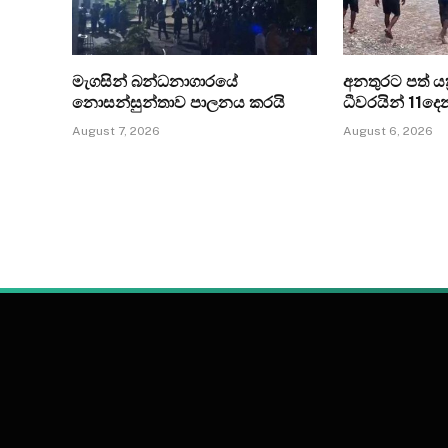
මැගසින් බන්ධනාගාරයේ
අනතුරට පත් යත්
නොසන්සුන්තාව පාලනය කරයි
ධීවරයින් 11ද
August 7, 2026
August 6, 2026