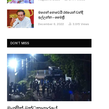
මගෙන් නෙවෙයි රජයෙන් වන්දි
ඉල්ලන්න – මෛත්‍රී
December 6, 2022
3,615
Views
DON'T MISS
මැගසින් බන්ධනාගාරයේ