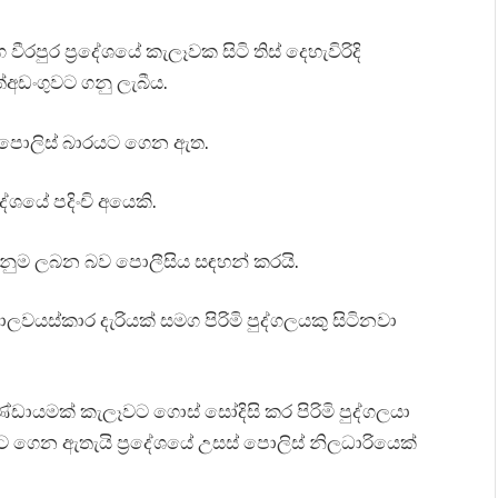
ීරපුර ප්‍රදේශයේ කැලෑවක සිටි තිස් දෙහැවිරිදි
්අඩංගුවට ගනු ලැබීය.
ද පොලිස් බාරයට ගෙන ඇත.
රදේශයේ පදිංචි අයෙකි.
ෙනුම ලබන බව පොලීසිය සඳහන් කරයි.
බාලවයස්කාර දැරියක් සමග පිරිමි පුද්ගලයකු සිටිනවා
ඩායමක් කැලෑවට ගොස් සෝදිසි කර පිරිමි පුද්ගලයා
ට ගෙන ඇතැයි ප්‍රදේශයේ උසස් පොලිස් නිලධාරියෙක්