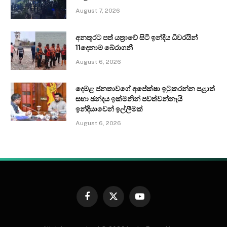
August 7, 2026
අනතුරට පත් යත්‍රාවේ සිටි ඉන්දීය ධීවරයින්
11දෙනාම බේරාගනී
August 6, 2026
දෙමළ ජනතාවගේ අපේක්ෂා ඉටුකරන්න පළාත්
සභා ඡන්දය ඉක්මනින් පවත්වන්නැයි
ඉන්දියාවෙන් ඉල්ලීමක්
August 6, 2026
Facebook
X
YouTube
(Twitter)