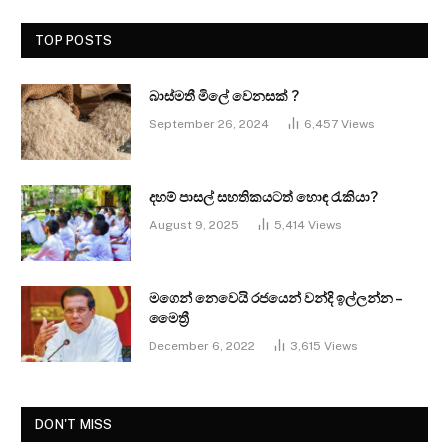
TOP POSTS
බාස්මතී මිලේ වෙනසක් ?
September 26, 2024
6,457
Views
දහම් පාසල් සහතිකයටත් හොඳ රැකියා?
August 9, 2025
5,414
Views
මගෙන් නෙවෙයි රජයෙන් වන්දි ඉල්ලන්න –
මෛත්‍රී
December 6, 2022
3,615
Views
DON'T MISS