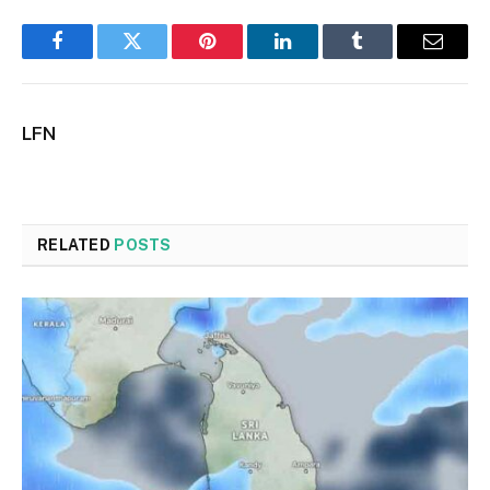
Facebook
Twitter
Pinterest
LinkedIn
Tumblr
Email
LFN
RELATED
POSTS