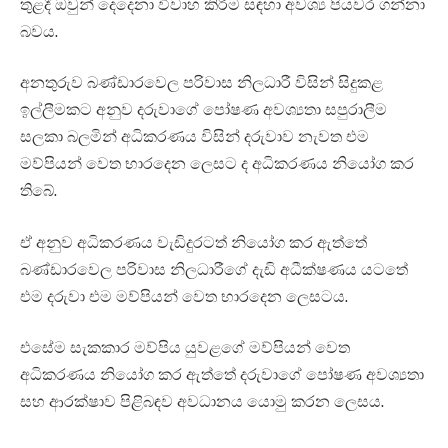
තුළදී ඔවුන් දෙදෙනා විවාහ කිරීම සඳහා අවශ්‍ය පියවර ගන්නා
බවය.
අනතුරුව බණ්ඩාරවෙල පරිවාස නිලධාරී විසින් සිදුකළ
ඉල්ලීමකට අනුව දරුවාගේ පෝෂණ අවශ්‍යතා සපුරාලීම
සලකා බලමින් අධිකරණය විසින් දරුවාව නැවත එම
මව්පියන් වෙත භාරදෙන ලෙසට ද අධිකරණය නියෝග කර
තිබේ.
ඒ අනුව අධිකරණය වැඩිදුරටත් නියෝග කර ඇත්තේ
බණ්ඩාරවෙල පරිවාස නිලධාරීගේ දැඩි අධීක්ෂණය යටතේ
එම දරුවා එම මව්පියන් වෙත භාරදෙන ලෙසටය.
එසේම සැකකාර මව්පිය යුවළගේ මව්පියන් වෙත
අධිකරණය නියෝග කර ඇත්තේ දරුවාගේ පෝෂණ අවශ්‍යතා
සහ ආරක්ෂාව පිළිබඳව අවධානය යොමු කරන ලෙසය.