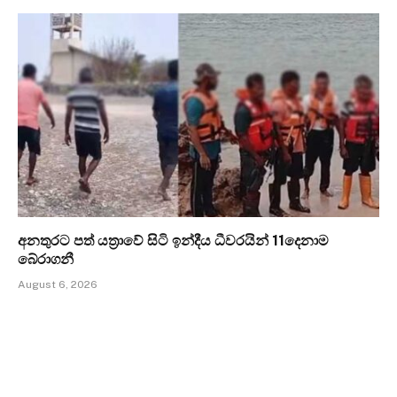
අනතුරට පත් යත්‍රාවේ සිටි ඉන්දීය ධීවරයින් 11දෙනාම
බේරාගනී
August 6, 2026