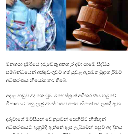
මීනගයා දුම්රියේ දරුවෙකු අතහැර දමා යාමේ සිද්ධිය
සම්බන්ධයෙන් අත්අඩංගුවට ගත් යුවළ ඇපමත මුදාහැරීමට
අධිකරණය නියෝග කර තිබේ.
අදාළ නඩුව අද කොටුව මහෙස්ත්‍රාත් අධිකරණය හමුවේ
විභාගයට ගනු ලැබූ අවස්ථාවේ මෙම නියෝගය ලබාදී ඇත.
දරුවාගේ මව්පියන් වෙනුවෙන් පෙනීසිටි නීතිඥන්
අධිකරණයට දැනුම්දී ඇත්තේ ඇප ලැබීමෙන් පසුව අද දිනය