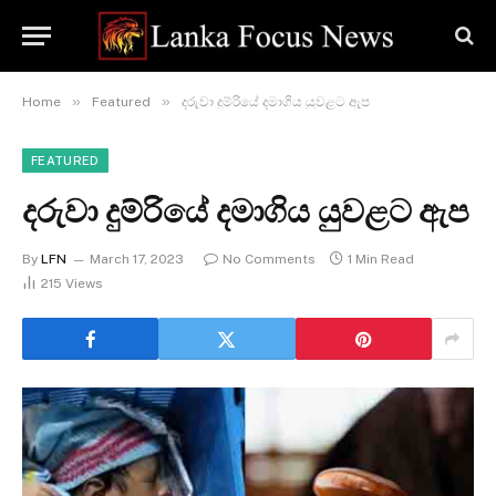
»
»
Home
Featured
දරුවා දුම්රියේ දමාගිය යුවළට ඇප
FEATURED
දරුවා දුම්රියේ දමාගිය යුවළට ඇප
By
LFN
March 17, 2023
No Comments
1 Min Read
215
Views