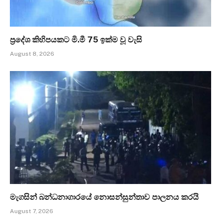
ප්‍රදේශ කිහිපයකට මි.මී 75 ඉක්ම වූ වැසි
August 8, 2026
මැගසින් බන්ධනාගාරයේ නොසන්සුන්තාව පාලනය කරයි
August 7, 2026