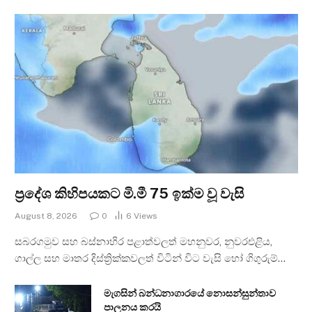
ප්‍රදේශ කිහිපයකට මි.මී 75 ඉක්ම වූ වැසි
August 8, 2026
0
6
Views
සබරගමුව සහ බස්නාහිර පළාත්වලත් මහනුවර, නුවරඑළිය,
ගාල්ල සහ මාතර දිස්ත්‍රික්කවලත් විටින් විට වැසි හෝ ගිගුරුම්…
මැගසින් බන්ධනාගාරයේ නොසන්සුන්තාව
පාලනය කරයි