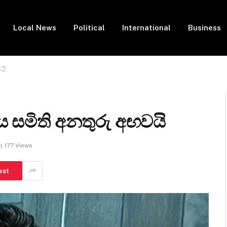
Local News
Political
International
Business
වයි
ිය සමිති අනතුරු අඟවයි
177
Views
est