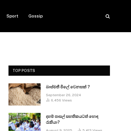
Sport
Gossip
TOP POSTS
බාස්මතී මිලේ වෙනසක් ?
September 26, 2024
6,456
Views
දහම් පාසල් සහතිකයටත් හොඳ
රැකියා?
August 9, 2025
5,413
Views