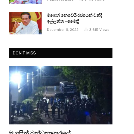
මගෙන් නෙවෙයි රජයෙන් වන්දි
ඉල්ලන්න – මෛත්‍රී
December 6, 2022
3,615
Views
DON'T MISS
මැගසින් බන්ධනාගාරයේ