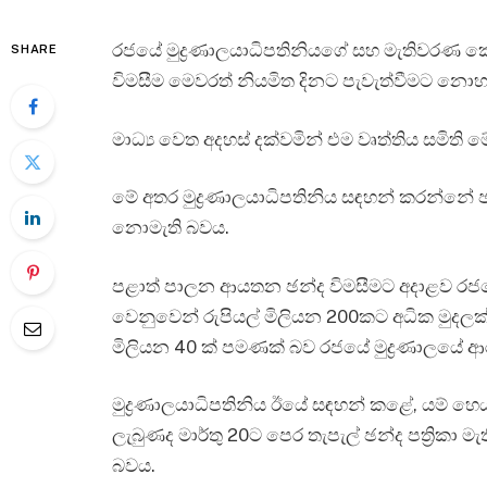
රජයේ මුද්‍රණාලයාධිපතිනියගේ සහ මැතිවරණ ක
SHARE
විමසීම මෙවරත් නියමිත දිනට පැවැත්වීමට නොහැකි
මාධ්‍ය වෙත අදහස් දක්වමින් එම වෘත්තිය සමිති 
මේ අතර මුද්‍රණාලයාධිපතිනිය සඳහන් කරන්නේ ඡන්ද 
නොමැති බවය.
පළාත් පාලන ආයතන ඡන්ද විමසීමට අදාළව රජයේ 
වෙනුවෙන් රුපියල් මිලියන 200කට අධික මුදලක් 
මිලියන 40 ක් පමණක් බව රජයේ මුද්‍රණාලයේ ආර
මුද්‍රණාලයාධිපතිනිය ඊයේ සඳහන් කළේ, යම් හෙය
ලැබුණද මාර්තු 20ට පෙර තැපැල් ඡන්ද පත්‍රික
බවය.