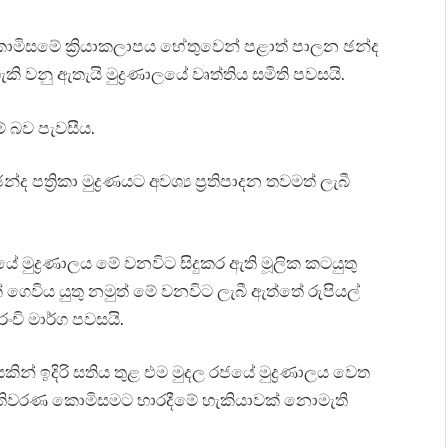
ොමිසමේ ක්‍රියාකලාපය හේතුවෙන් පළාත් පාලන ඡන්ද
 වනු ඇතැයි මුද්‍රණාලයේ වෘත්තිය සමිති පවසයි.
මේ බව පැවසීය.
පත්‍රිකා මුද්‍රණයට අවශ්‍ය ප්‍රතිපාදන තවමත් ලැබී
මුද්‍රණාලය මේ වනවිට සිදුකර ඇති මූලික කටයුතු
ගෙවිය යුතු නමුත් මේ වනවිට ලැබී ඇත්තේ රුපියල්
ංචි මාර්ග පවසයි.
කින් ඉදිරි සතිය තුළ එම මුදල රජයේ මුද්‍රණාලය වෙත
ා මැතිවරණ කොමිසමට භාරදීමේ හැකියාවක් නොමැති