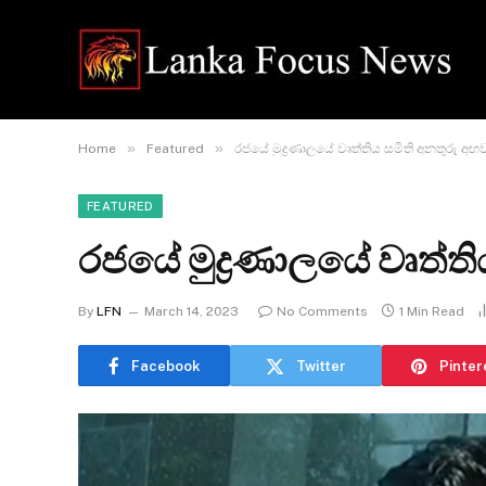
»
»
Home
Featured
රජයේ මුද්‍රණාලයේ වෘත්තිය සමිති අනතුරු අඟ
FEATURED
රජයේ මුද්‍රණාලයේ වෘත්ත
By
LFN
March 14, 2023
No Comments
1 Min Read
Facebook
Twitter
Pinter