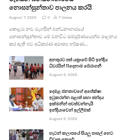
නොසන්සුන්තාව පාලනය කරයි
August 7, 2026
0
7
Views
කොළඹ නව මැගසින් බන්ධනාගාරයේ
නොසන්සුන්තාව මේ වනවිට සම්පූර්ණයෙන්ම පාලනය
කර ඇති බව අධිකරණ අමාත්‍ය හර්ෂණ…
අනතුරට පත් යත්‍රාවේ සිටි ඉන්දීය
ධීවරයින් 11දෙනාම බේරාගනී
August 6, 2026
දෙමළ ජනතාවගේ අපේක්ෂා
ඉටුකරන්න පළාත් සභා ඡන්දය
ඉක්මනින් පවත්වන්නැයි
ඉන්දියාවෙන් ඉල්ලීමක්
August 6, 2026
හැටන් කලාපයේ සියලු පාසල් හෙට
විවෘත කෙරේ