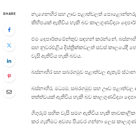
නැගෙනහිර සහ ඌව පළාත්වලත් පොළොන්නරුව සහ ම
SHARE
කිහිපයක් ඇතිවිය හැකි බව කාලගුණවිද්‍යා දෙපා
එම දෙපාර්තමේන්තුව සඳහන් කරන්නේ, බස්නාහ
සහ නුවරඑළිය දිස්ත්‍රික්කවලත් සවස් කාලයේදී හෝ
වැසි ඇතිවිය හැකි බවය.
බස්නාහිර සහ සබරගමුව පළාත්වල ඇතැම් ස්ථානවල
බස්නාහිර, මධ්‍යම, සබරගමුව සහ ඌව පළාත්වල 
තත්ත්වයක් ඇතිවිය හැකි බව කාලගුණවිද්‍යා දෙ
ගිගුරුම් සහිත වැසි සමග ඇතිවිය හැකි තාවකාලික
කර ගැනීමට අවශ්‍ය පියවර ගන්නා ලෙස කාලගුණවි