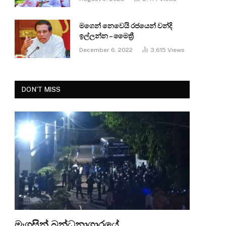
මගෙන් නෙවෙයි රජයෙන් වන්දි
ඉල්ලන්න – මෛත්‍රී
December 6, 2022
3,615
Views
DON'T MISS
මැගසින් බන්ධනාගාරයේ