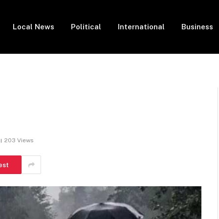
Local News
Political
International
Business
203
Views
est