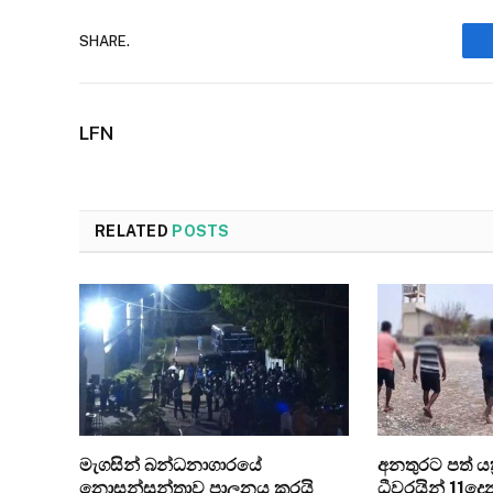
SHARE.
LFN
RELATED
POSTS
මැගසින් බන්ධනාගාරයේ
අනතුරට පත් යත්
නොසන්සුන්තාව පාලනය කරයි
ධීවරයින් 11ද