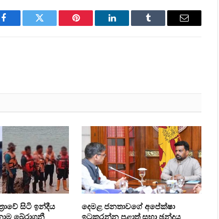
Facebook
Twitter
Pinterest
LinkedIn
Tumblr
Email
‍රාවේ සිටි ඉන්දීය
දෙමළ ජනතාවගේ අපේක්ෂා
ෙනාම බේරාගනී
ඉටුකරන්න පළාත් සභා ඡන්දය