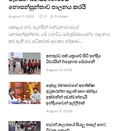
නොසන්සුන්තාව පාලනය කරයි
August 7, 2026
0
9
Views
කොළඹ නව මැගසින් බන්ධනාගාරයේ
නොසන්සුන්තාව මේ වනවිට සම්පූර්ණයෙන්ම පාලනය
කර ඇති බව අධිකරණ අමාත්‍ය හර්ෂණ…
අනතුරට පත් යත්‍රාවේ සිටි ඉන්දීය
ධීවරයින් 11දෙනාම බේරාගනී
August 6, 2026
දෙමළ ජනතාවගේ අපේක්ෂා
ඉටුකරන්න පළාත් සභා ඡන්දය
ඉක්මනින් පවත්වන්නැයි
ඉන්දියාවෙන් ඉල්ලීමක්
August 6, 2026
හැටන් කලාපයේ සියලු පාසල් හෙට
විවෘත කෙරේ