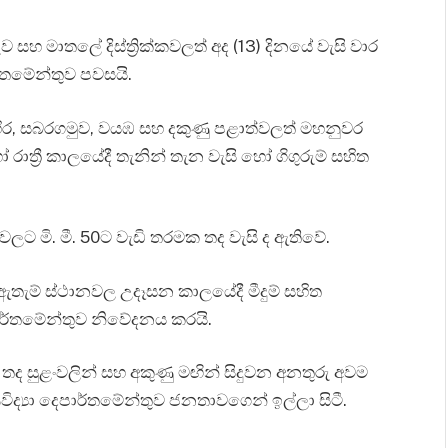
ාතලේ දිස්ත්‍රික්කවලත් අද (13) දිනයේ වැසි වාර
ර්තමේන්තුව පවසයි.
ිර, සබරගමුව, වයඹ සහ දකුණු පළාත්වලත් මහනුවර
 රාත්‍රී කාලයේදී තැනින් තැන වැසි හෝ ගිගුරුම් සහිත
ට මි. මී. 50ට වැඩි තරමක තද වැසි ද ඇතිවේ.
ඇතැම් ස්ථානවල උදෑසන කාලයේදී මීදුම් සහිත
පාර්තමේන්තුව නිවේදනය කරයි.
 තද සුළංවලින් සහ අකුණු මඟින් සිදුවන අනතුරු අවම
ද්‍යා දෙපාර්තමේන්තුව ජනතාවගෙන් ඉල්ලා සිටී.