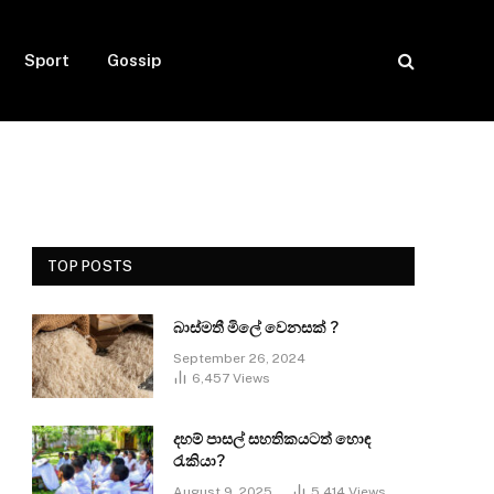
Sport
Gossip
TOP POSTS
බාස්මතී මිලේ වෙනසක් ?
September 26, 2024
6,457
Views
දහම් පාසල් සහතිකයටත් හොඳ
රැකියා?
August 9, 2025
5,414
Views