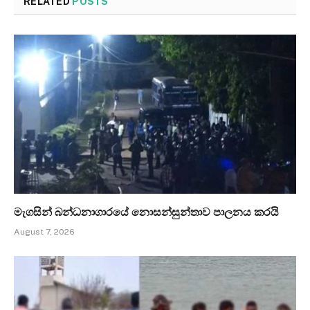
RELATED
POSTS
මැගසින් බන්ධනාගාරයේ නොසන්සුන්තාව පාලනය කරයි
August 7, 2026