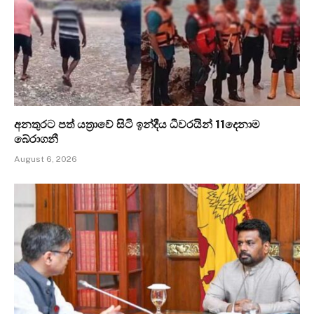
අනතුරට පත් යත්‍රාවේ සිටි ඉන්දීය ධීවරයින් 11දෙනාම
බේරාගනී
August 6, 2026