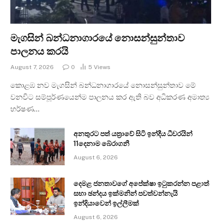
මැගසින් බන්ධනාගාරයේ නොසන්සුන්තාව
පාලනය කරයි
August 7, 2026
0
5
Views
කොළඹ නව මැගසින් බන්ධනාගාරයේ නොසන්සුන්තාව මේ
වනවිට සම්පූර්ණයෙන්ම පාලනය කර ඇති බව අධිකරණ අමාත්‍ය
හර්ෂණ…
අනතුරට පත් යත්‍රාවේ සිටි ඉන්දීය ධීවරයින්
11දෙනාම බේරාගනී
August 6, 2026
දෙමළ ජනතාවගේ අපේක්ෂා ඉටුකරන්න පළාත්
සභා ඡන්දය ඉක්මනින් පවත්වන්නැයි
ඉන්දියාවෙන් ඉල්ලීමක්
August 6, 2026