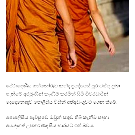
පේරාදෙණිය ගන්නෝරුව කන්ද ප්‍රදේශයේ පුරාවස්තු ලබා
ගැනීමේ අරමුණින් කැණීම් කරමින් සිටි චීවරධාරීන්
දෙදෙනෙකුව පොලීසිය විසින් අත්අඩංගුවට ගෙන තිබේ.
පොලෙීසිය පැවසුවේ ඔවුන් සතුව තිබී කැනීම් සඳහා
යොදාගත් උපකරණද සිය භාරයට ගත් බවය.