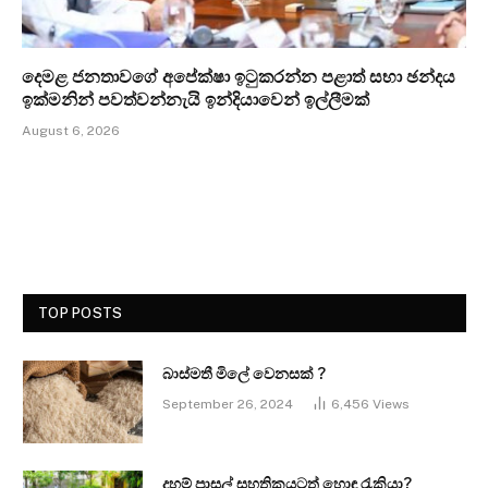
දෙමළ ජනතාවගේ අපේක්ෂා ඉටුකරන්න පළාත් සභා ඡන්දය
ඉක්මනින් පවත්වන්නැයි ඉන්දියාවෙන් ඉල්ලීමක්
August 6, 2026
TOP POSTS
බාස්මතී මිලේ වෙනසක් ?
September 26, 2024
6,456
Views
දහම් පාසල් සහතිකයටත් හොඳ රැකියා?