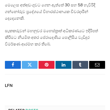
මෙලෙස අත්අඩංගුවට ගෙන ඇත්තේ 30 සහ 58 හැවිරිදි
ගන්නෝරුව ප්‍රදේශයේ විහාරස්ථානයක චීවරදාරීන්
දෙදෙනෙකි.
සැකකරුවන් මහනුවර මහෙස්ත්‍රාත් අධිකරණයට ඉදිරිපත්
කිරීමට නියමිත අතර පේරාදෙණිය පොලීසිය වැඩිදුර
විමර්ෂණ ආරම්භ කර තිබේ.
Facebook
Twitter
Pinterest
LinkedIn
Tumblr
Email
LFN