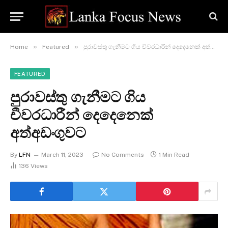
»
»
Home
Featured
පුරාවස්තු ගැනීමට ගිය චීවරධාරීන් දෙදෙනෙක් අත්අඩංගුවට
FEATURED
පුරාවස්තු ගැනීමට ගිය
චීවරධාරීන් දෙදෙනෙක්
අත්අඩංගුවට
By
LFN
March 11, 2023
No Comments
1 Min Read
136
Views