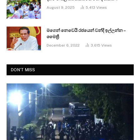
August 9, 2025
5,413
Views
මගෙන් නෙවෙයි රජයෙන් වන්දි ඉල්ලන්න –
මෛත්‍රී
December 6, 2022
3,615
Views
DON'T MISS