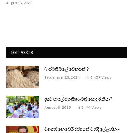
August 6, 2026
TOP POSTS
බාස්මතී මිලේ වෙනසක් ?
September 26, 2024
6,457
Views
දහම් පාසල් සහතිකයටත් හොඳ රැකියා?
August 9, 2025
5,414
Views
මගෙන් නෙවෙයි රජයෙන් වන්දි ඉල්ලන්න –