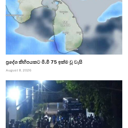
ප්‍රදේශ කිහිපයකට මි.මී 75 ඉක්ම වූ වැසි
August 8, 2026