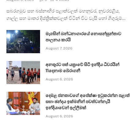
සබරගමුව සහ බස්නාහිර පළාත්වලත් මහනුවර, නුවරඑළිය,
ගාල්ල සහ මාතර දිස්ත්‍රික්කවලත් විටින් විට වැසි හෝ ගිගුරුම්…
මැගසින් බන්ධනාගාරයේ නොසන්සුන්තාව
පාලනය කරයි
August 7, 2026
අනතුරට පත් යත්‍රාවේ සිටි ඉන්දීය ධීවරයින්
11දෙනාම බේරාගනී
August 6, 2026
දෙමළ ජනතාවගේ අපේක්ෂා ඉටුකරන්න පළාත්
සභා ඡන්දය ඉක්මනින් පවත්වන්නැයි
ඉන්දියාවෙන් ඉල්ලීමක්
August 6, 2026