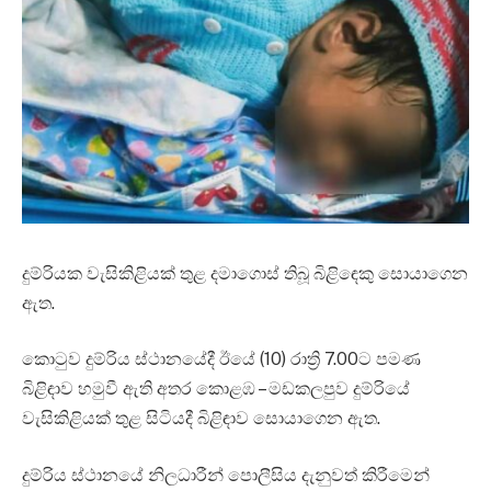
දුම්රියක වැසිකිළියක් තුළ දමාගොස් තිබූ බිළිඳෙකු සොයාගෙන
ඇත.
කොටුව දුම්රිය ස්ථානයේදී ඊයේ (10) රාත්‍රි 7.00ට පමණ
බිළිඳාව හමුවී ඇති අතර කොළඹ – මඩකලපුව දුම්රියේ
වැසිකිළියක් තුළ සිටියදී බිළිඳාව සොයාගෙන ඇත.
දුම්රිය ස්ථානයේ නිලධාරීන් පොලීසිය දැනුවත් කිරීමෙන්