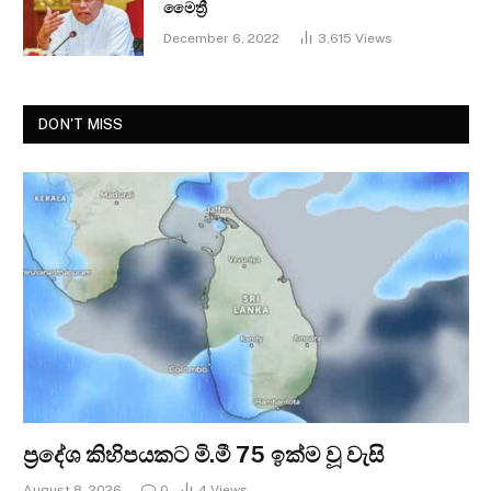
මෛත්‍රී
December 6, 2022
3,615
Views
DON'T MISS
ප්‍රදේශ කිහිපයකට මි.මී 75 ඉක්ම වූ වැසි
August 8, 2026
0
4
Views