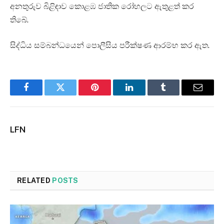
අනතුරුව බිළිඳාව කොළඹ ජාතික රෝහලට ඇතුළත් කර
තිබේ.
සිද්ධිය සම්බන්ධයෙන් පොලීසිය පරීක්ෂණ ආරම්භ කර ඇත.
Facebook
Twitter
Pinterest
LinkedIn
Tumblr
Email
LFN
RELATED
POSTS