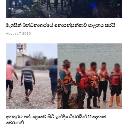
මැගසින් බන්ධනාගාරයේ නොසන්සුන්තාව පාලනය කරයි
August 7, 2026
අනතුරට පත් යත්‍රාවේ සිටි ඉන්දීය ධීවරයින් 11දෙනාම
බේරාගනී