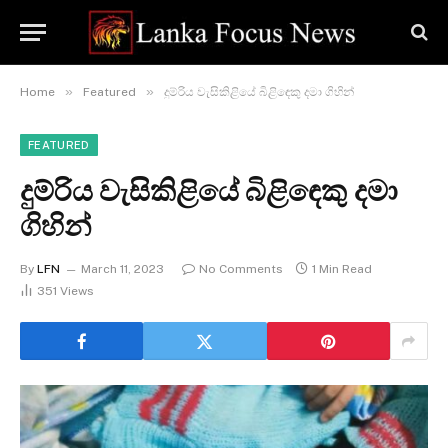
»
»
Home
Featured
දුම්රිය වැසිකිළියේ බිළිඳෙකු දමා ගිහින්
FEATURED
දුම්රිය වැසිකිළියේ බිළිඳෙකු දමා
ගිහින්
By
LFN
March 11, 2023
No Comments
1 Min Read
351
Views