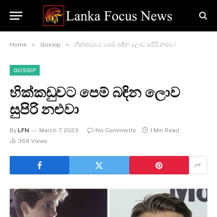
»
»
Home
Gossip
හික්කඩුවට පෙම් බඳින ලොව සුපිරි නළුවා
GOSSIP
හික්කඩුවට පෙම් බඳින ලොව
සුපිරි නළුවා
By
LFN
March 7, 2023
No Comments
1 Min Read
369
Views