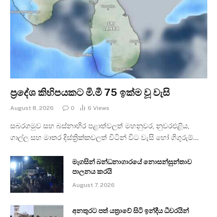
ප්‍රදේශ කිහිපයකට මි.මී 75 ඉක්ම වූ වැසි
August 8, 2026
0
6
Views
සබරගමුව සහ බස්නාහිර පළාත්වලත් මහනුවර, නුවරඑළිය,
ගාල්ල සහ මාතර දිස්ත්‍රික්කවලත් විටින් විට වැසි හෝ ගිගුරුම්…
මැගසින් බන්ධනාගාරයේ නොසන්සුන්තාව
පාලනය කරයි
August 7, 2026
අනතුරට පත් යත්‍රාවේ සිටි ඉන්දීය ධීවරයින්