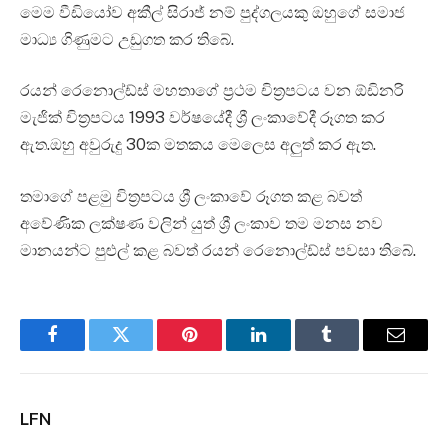
මෙම වීඩියෝව අකීල් සිරාජ් නම් පුද්ගලයකු ඔහුගේ සමාජ
මාධ්‍ය ගිණුමට උඩුගත කර තිබේ.
රයන් රෙනොල්ඩ්ස් මහතාගේ ප්‍රථම චිත්‍රපටය වන ඕඩිනරි
මැජික් චිත්‍රපටය 1993 වර්ෂයේදී ශ්‍රී ලංකාවේදී රූගත කර
ඇත.ඔහු අවුරුදු 30ක මතකය මෙලෙස අලුත් කර ඇත.
තමාගේ පළමු චිත්‍රපටය ශ්‍රී ලංකාවේ රූගත කළ බවත්
අවේණික ලක්ෂණ වලින් යුත් ශ්‍රී ලංකාව තම මනස නව
මානයන්ට පුළුල් කළ බවත් රයන් රෙනොල්ඩ්ස් පවසා තිබේ.
Facebook
Twitter
Pinterest
LinkedIn
Tumblr
Email
LFN