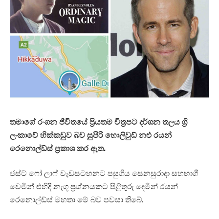
තමාගේ රංගන ජිවිතයේ ප්‍රියතම චිත්‍රපට දර්ශන තලය ශ්‍රී
ලංකාවේ හික්කඩුව බව සුපිරි හොලිවුඩ් නළු රයන්
රෙනොල්ඩ්ස් ප්‍රකාශ කර ඇත.
ජස්ට් ෆෝ ලාෆ් වැඩසටහනට පසුගිය සෙනසුරාදා සහභාගී
වෙමින් එහිදී නැගූ ප්‍රශ්නයකට පිළිතුරු දෙමින් රයන්
රෙනොල්ඩ්ස් මහතා මේ බව පවසා තිබේ.