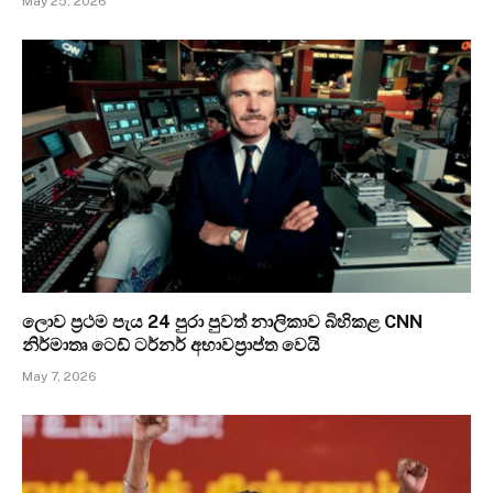
May 25, 2026
ලොව ප්‍රථම පැය 24 පුරා පුවත් නාලිකාව බිහිකළ CNN
නිර්මාතෘ ටෙඩ් ටර්නර් අභාවප්‍රාප්ත වෙයි
May 7, 2026