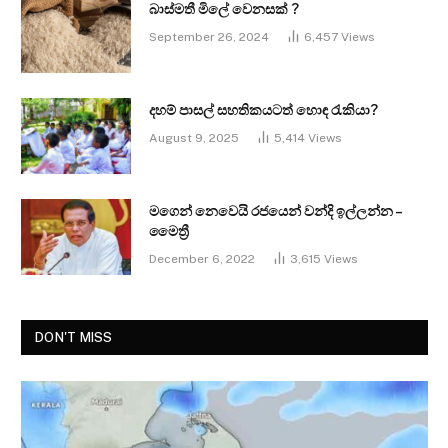
බාස්මතී මිලේ වෙනසක් ?
September 26, 2024
6,457
Views
දහම් පාසල් සහතිකයටත් හොඳ රැකියා?
August 9, 2025
5,414
Views
මගෙන් නෙවෙයි රජයෙන් වන්දි ඉල්ලන්න –
මෛත්‍රී
December 6, 2022
3,615
Views
DON'T MISS