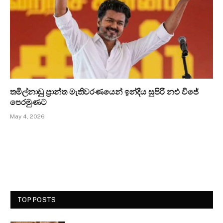
තමිල්නාඩු ප්‍රාන්ත මැතිවරණයෙන් ඉන්දීය සුපිරි නළු විජේ
පෙරමුණට
May 4, 2026
TOP POSTS