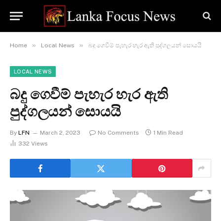
»
»
Home
Local News
බදු ගෙවීම් පැහැර හැර ඇති පුද්ගලයන් සොයයි
LOCAL NEWS
බදු ගෙවීම් පැහැර හැර ඇති
පුද්ගලයන් සොයයි
By
LFN
March 2, 2023
No Comments
1 Min Read
332
Views