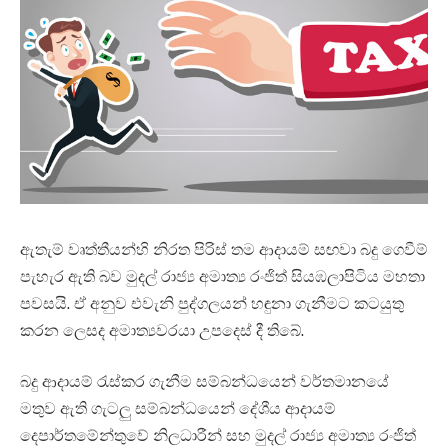
ඇතැම් වෘත්තීයන්හි නිරත පිරිස් තම ආදායම් සඟවා බදු ගෙවීම්
පැහැර ඇති බව මුදල් රාජ්‍ය අමාත්‍ය රංජිත් සියඹලාපිටිය මහතා
පවසයි. ඒ අනුව එවැනි පුද්ගලයන් හඳුනා ගැනීමට කටයුතු
කරන ලෙසද අමාත්‍යවරයා උපදෙස් දී තිබේ.
බදු ආදායම් රැස්කර ගැනීම සම්බන්ධයෙන් වර්තමානයේ
මතුව ඇති ගැටලු සම්බන්ධයෙන් දේශීය ආදායම්
දෙපාර්තමේන්තුවේ නිලධාරීන් සහ මුදල් රාජ්‍ය අමාත්‍ය රංජිත්