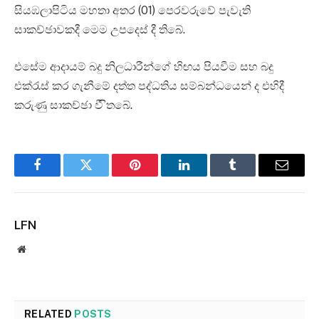
සියඹලාපිටිය මහතා අතර (01) පෙරවරුවේ පැවැති
සාකච්ඡාවකදී මෙම උපදෙස් දී තිබේ.
එසේම ආදායම් බදු නිලධාරීන්ගේ හිඟය පියවීම සහ බදු
එක්රැස් කර ගැනීමේ දත්ත පද්ධතිය සම්බන්ධයෙන් ද එහිදී
කරුණු සාකච්ඡා වී ිතබේ.
Facebook
Twitter
Pinterest
LinkedIn
Tumblr
Email
LFN
Website
RELATED
POSTS