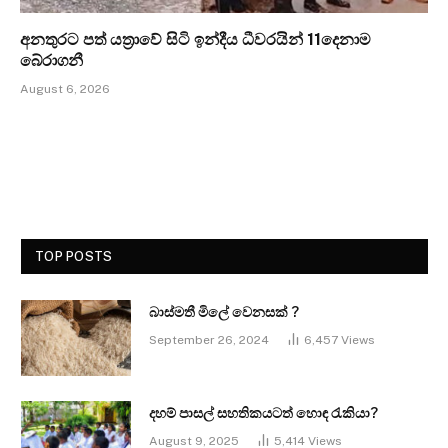
අනතුරට පත් යත්‍රාවේ සිටි ඉන්දීය ධීවරයින් 11දෙනාම
බේරාගනී
August 6, 2026
TOP POSTS
බාස්මතී මිලේ වෙනසක් ?
September 26, 2024
6,457
Views
දහම් පාසල් සහතිකයටත් හොඳ රැකියා?
August 9, 2025
5,414
Views