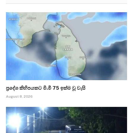
ප්‍රදේශ කිහිපයකට මි.මී 75 ඉක්ම වූ වැසි
August 8, 2026