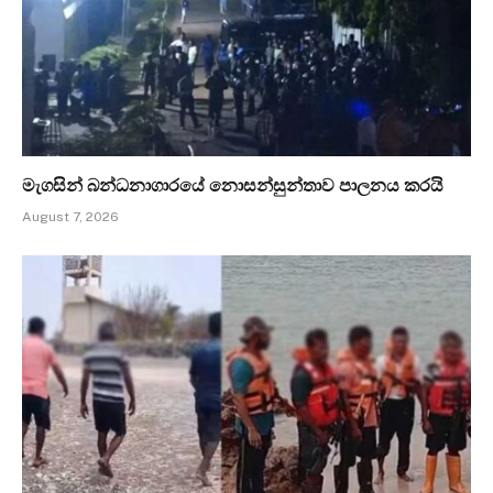
මැගසින් බන්ධනාගාරයේ නොසන්සුන්තාව පාලනය කරයි
August 7, 2026