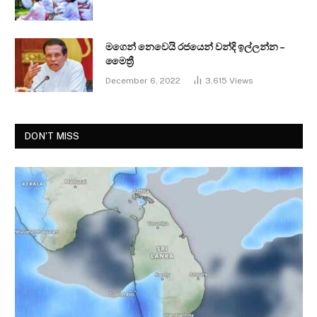
මගෙන් නෙවෙයි රජයෙන් වන්දි ඉල්ලන්න –
මෛත්‍රී
December 6, 2022
3,615
Views
DON'T MISS