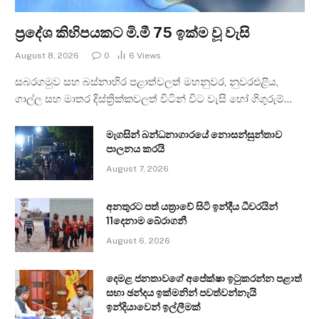
ප්‍රදේශ කිහිපයකට මි.මී 75 ඉක්ම වූ වැසි
August 8, 2026
0
6
Views
සබරගමුව සහ බස්නාහිර පළාත්වලත් මහනුවර, නුවරඑළිය,
ගාල්ල සහ මාතර දිස්ත්‍රික්කවලත් විටින් විට වැසි හෝ ගිගුරුම්…
මැගසින් බන්ධනාගාරයේ නොසන්සුන්තාව
පාලනය කරයි
August 7, 2026
අනතුරට පත් යත්‍රාවේ සිටි ඉන්දීය ධීවරයින්
11දෙනාම බේරාගනී
August 6, 2026
දෙමළ ජනතාවගේ අපේක්ෂා ඉටුකරන්න පළාත්
සභා ඡන්දය ඉක්මනින් පවත්වන්නැයි
ඉන්දියාවෙන් ඉල්ලීමක්