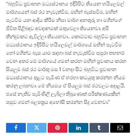
“බහුවිධ ප්‍රවාහන මධ්‍යස්ථානය ඉදිරිපිට තියෙන හයිලෙවල්
මාර්ගයෙන් බස් රථ නැවැත්වීම, මඟීන් බැස්සවීම, මඟීන්
පැටවීම යන ආදිය කිරීම නිසා මාර්ග අනතුරු හා මගීන්ගේ
ජීවිත පිළිබඳව අවදානමක් මතුවෙලා තියෙනවා. අපි
තීන්දුවකට ඇවිල්ලා තියෙනවා.. කොට්ටාව බහුවිධ ප්‍රවාහන
මධ්‍යස්ථානය ඉදිරිපිට හයිලෙවල් මාර්ගයේ මඟීන් පැටවීම
හෝ මගීන්ට බැස යාම සඳහා බස් නැවැත්වීම සපුරා තහනම්
වෙන අතර මේ මාර්ගයේ ගමන් කරන මඟීන් ප්‍රවානය කරන
සියලුම බස් රථ මාර්තු මස 1 වනදා සිට බහුවිධ ප්‍රවාහන
මධ්‍යස්ථානය තුළට පැමිණ ඒ හරහා කටයුතු කරන්න නියම
කරනු ලබනවා. මේ නියමය ඒ සියලුම බස් රථවලට අදාළයි.
එසේ නැතිව පැමිණිලි ලැබිලා තිබුණොත් පරීක්ෂණයකින්
පසුව ගමන් බලපත්‍රය අහෝසි කරන්න සිදු වෙනවා.”
Facebook
Twitter
Pinterest
LinkedIn
Tumblr
Email