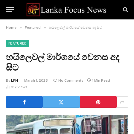
»
»
Home
Featured
හයිලෙවල් මාර්ගයේ වෙනස අද සිට
FEATURED
හයිලෙවල් මාර්ගයේ වෙනස අද
සිට
By
LFN
March 1, 2023
No Comments
1 Min Read
127
Views