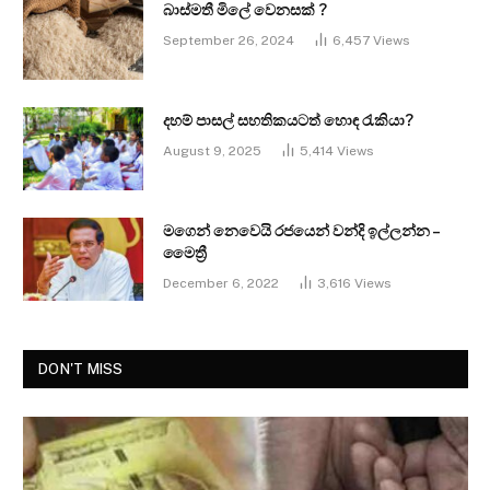
බාස්මතී මිලේ වෙනසක් ?
September 26, 2024
6,457
Views
දහම් පාසල් සහතිකයටත් හොඳ රැකියා?
August 9, 2025
5,414
Views
මගෙන් නෙවෙයි රජයෙන් වන්දි ඉල්ලන්න –
මෛත්‍රී
December 6, 2022
3,616
Views
DON'T MISS