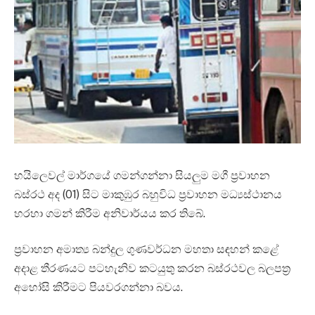
හයිලෙවල් මාර්ගයේ ගමන්ගන්නා සියලුම මගී ප්‍රවාහන
බස්රථ අද (01) සිට මාකුඹුර බහුවිධ ප්‍රවාහන මධ්‍යස්ථානය
හරහා ගමන් කිරීම අනිවාර්යය කර තිබේ.
ප්‍රවාහන අමාත්‍ය බන්දුල ගුණවර්ධන මහතා සඳහන් කළේ
අදාළ තීරණයට පටහැනිව කටයුතු කරන බස්රථවල බලපත්‍ර
අහෝසි කිරීමට පියවරගන්නා බවය.