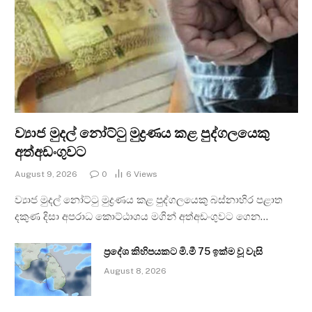
ව්‍යාජ මුදල් නෝට්ටු මුද්‍රණය කළ පුද්ගලයෙකු
අත්අඩංගුවට
August 9, 2026
0
6
Views
ව්‍යාජ මුදල් නෝට්ටු මුද්‍රණය කළ පුද්ගලයෙකු බස්නාහිර පළාත
දකුණ දිසා අපරාධ කොට්ඨාශය මගින් අත්අඩංගුවට ගෙන…
ප්‍රදේශ කිහිපයකට මි.මී 75 ඉක්ම වූ වැසි
August 8, 2026