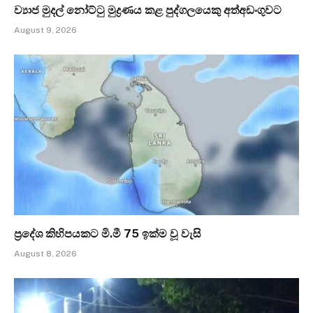
ව්‍යාජ මුදල් නෝට්ටු මුද්‍රණය කළ පුද්ගලයෙකු අත්අඩංගුවට
August 9, 2026
ප්‍රදේශ කිහිපයකට මි.මී 75 ඉක්ම වූ වැසි
August 8, 2026