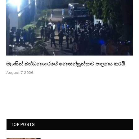
මැගසින් බන්ධනාගාරයේ නොසන්සුන්තාව පාලනය කරයි
August 7, 2026
TOP POSTS