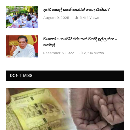
දහම් පාසල් සහතිකයටත් හොඳ රැකියා?
August 9, 2025
5,414
Views
මගෙන් නෙවෙයි රජයෙන් වන්දි ඉල්ලන්න –
මෛත්‍රී
December 6, 2022
3,616
Views
DON'T MISS