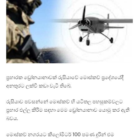
ප්‍රහාරක ඩ්‍රෝනයානාවක් රුසියාවේ මොස්කව් ප්‍රදේශයේදී
අනතුරට ලක්වී කඩා වැටී තිබේ.
රුසියාව පවසන්නේ මොස්කව් හි යටිතල පහසුකම්වලට
ප්‍රහාර එල්ල කිරීම සඳහා මෙම ඩ්‍රෝනයානාව යොමු කර ඇති
බවය.
මොස්කව් නගරයට කිලෝමීටර් 100 පමණ දුරින් එම