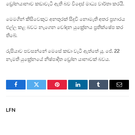
ඩ්‍රෝනයානාව කඩාවැටී ඇති බව විදෙස් මාධ්‍ය වාර්තා කරයි.
මෙමගින් කිසිවෙකුට අනතුරක් සිදුවී නොමැති අතර ප්‍රහාරය
එල්ල කළ බවට නැගෙන චෝදන යුක්‍රේනය ප්‍රතික්ෂේප කර
තිබේ.
රුසියාව පවසන්නේ මෙසේ කඩා වැටී ඇත්තේ යූ. ජේ. 22
නැමති යුක්‍රේනයේ නිෂ්පාදිත ඩ්‍රෝන යානාවක් බවය.
Facebook
Twitter
Pinterest
LinkedIn
Tumblr
Email
LFN