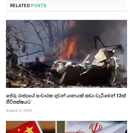
RELATED
POSTS
පේරු රාජ්‍යයේ සංචාරක ගුවන් යානයක් කඩා වැටීමෙන් 13ක්
ජීවිතක්ෂයට
August 2, 2026