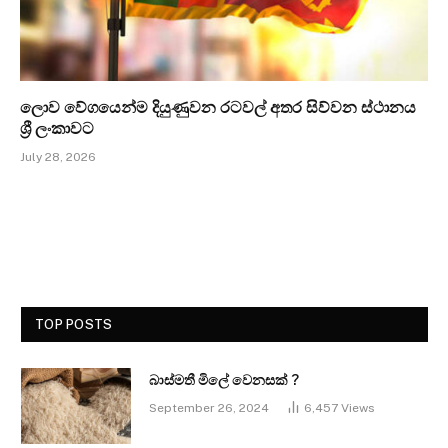
ලොව වේගයෙන්ම දියුණුවන රටවල් අතර සිව්වන ස්ථානය
ශ්‍රී ලංකාවට
July 28, 2026
TOP POSTS
බාස්මතී මිලේ වෙනසක් ?
September 26, 2024
6,457
Views