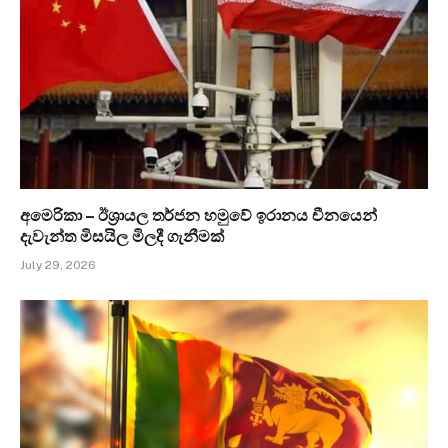
අමෙරිකා – ඊශ්‍රායල තර්ජන හමුවේ ඉරානය චීනයෙන්
දැවැන්ත මිසයිල මිලදී ගැනීමක්
July 29, 2026