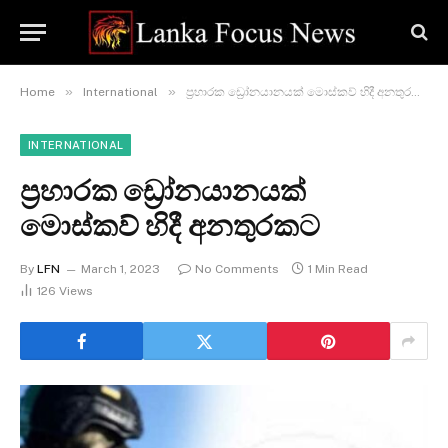
»
»
Home
International
ප්‍රහාරක ඩ්‍රෝනයානයක් මොස්කව් හිදී අනතුරකට
INTERNATIONAL
ප්‍රහාරක ඩ්‍රෝනයානයක්
මොස්කව් හිදී අනතුරකට
By
LFN
March 1, 2023
No Comments
1 Min Read
126
Views