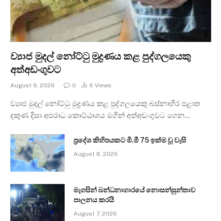
ව්‍යාජ මුදල් නෝට්ටු මුද්‍රණය කළ පුද්ගලයෙකු
අත්අඩංගුවට
August 9, 2026
0
6
Views
ව්‍යාජ මුදල් නෝට්ටු මුද්‍රණය කළ පුද්ගලයෙකු බස්නාහිර පළාත
දකුණ දිසා අපරාධ කොට්ඨාශය මගින් අත්අඩංගුවට ගෙන…
ප්‍රදේශ කිහිපයකට මි.මී 75 ඉක්ම වූ වැසි
August 8, 2026
මැගසින් බන්ධනාගාරයේ නොසන්සුන්තාව
පාලනය කරයි
August 7, 2026