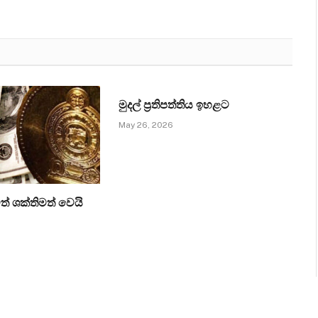
මුදල් ප්‍රතිපත්තිය ඉහළට
May 26, 2026
ත් ශක්තිමත් වෙයි