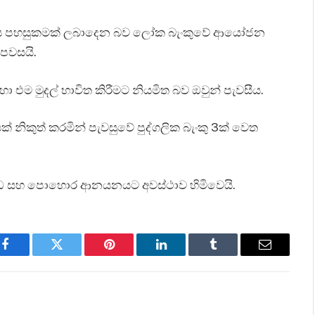
ිනිමය පහසුකමක් ලබාදෙන බව ලෝක බැංකුවේ ආයෝජන
 පවසයි.
සඳහා එම මුදල් භාවිත කිරීමට නියමිත බව ඔවුන් පැවසීය.
 නිකුත් කරමින් පැවසුවේ පුද්ගලික බැංකු 3ක් වෙත
 ඖෂධ සහ පොහොර ආනයනයට අවස්ථාව හිමිවෙයි.
Facebook
Twitter
Pinterest
LinkedIn
Tumblr
Email