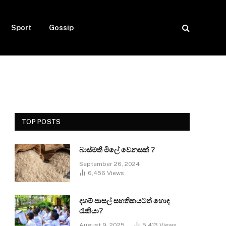
Sport
Gossip
TOP POSTS
බාස්මතී මිලේ වෙනසක් ?
September 26, 2024
6,456
Views
දහම් පාසල් සහතිකයටත් හොඳ
රැකියා?
August 9, 2025
5,413
Views