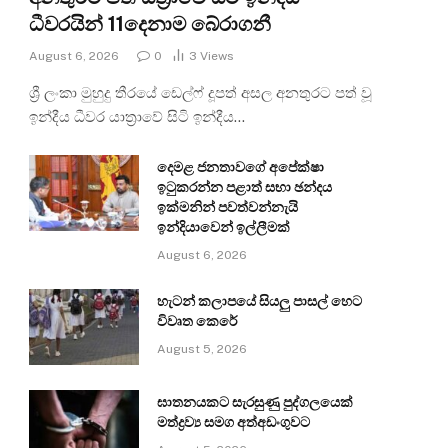
ධීවරයින් 11දෙනාම බේරාගනී
August 6, 2026
0
3
Views
ශ්‍රී ලංකා මුහුදු තීරයේ ඩෙල්ෆ් දූපත් අසල අනතුරට පත් වූ
ඉන්දීය ධීවර යාත්‍රාවේ සිටි ඉන්දීය…
දෙමළ ජනතාවගේ අපේක්ෂා
ඉටුකරන්න පළාත් සභා ඡන්දය
ඉක්මනින් පවත්වන්නැයි
ඉන්දියාවෙන් ඉල්ලීමක්
August 6, 2026
හැටන් කලාපයේ සියලු පාසල් හෙට
විවෘත කෙරේ
August 5, 2026
ඝාතනයකට සැරසුණු පුද්ගලයෙක්
මත්ද්‍රව්‍ය සමග අත්අඩංගුවට