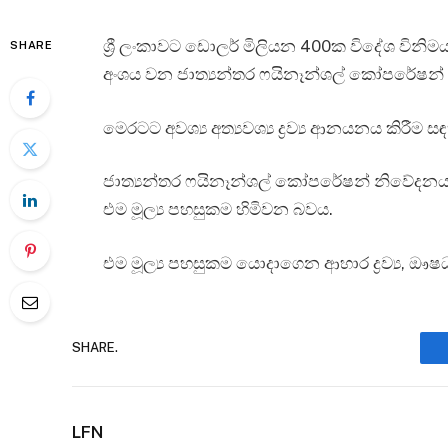
ශ්‍රී ලංකාවට ඩොලර් මිලියන 400ක විදේශ ව
SHARE
අංශය වන ජාත්‍යන්තර ෆයිනෑන්ශල්‍ කෝපරේෂන්
මෙරටට අවශ්‍ය අත්‍යවශ්‍ය ද්‍රව්‍ය ආනයනය කිරීම 
ජාත්‍යන්තර ෆයිනෑන්ශල්‍ කෝපරේෂන් නිවේදනයක්
එම මූල්‍ය පහසුකම හිමිවන බවය.
එම මූල්‍ය පහසුකම යොදාගෙන ආහාර ද්‍රව්‍ය,
SHARE.
LFN