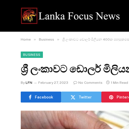
»
»
Home
Business
ශ්‍රී ලංකාවට ඩොලර් මිලියන 400ක පහසුකමක
BUSINESS
ශ්‍රී ලංකාවට ඩොලර් මි
By
LFN
February 27, 2023
No Comments
1 Min Read
Facebook
Twitter
Pinter