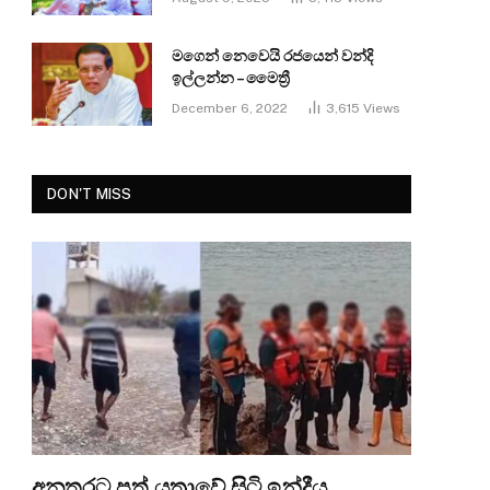
මගෙන් නෙවෙයි රජයෙන් වන්දි
ඉල්ලන්න – මෛත්‍රී
December 6, 2022
3,615
Views
DON'T MISS
අනතුරට පත් යත්‍රාවේ සිටි ඉන්දීය