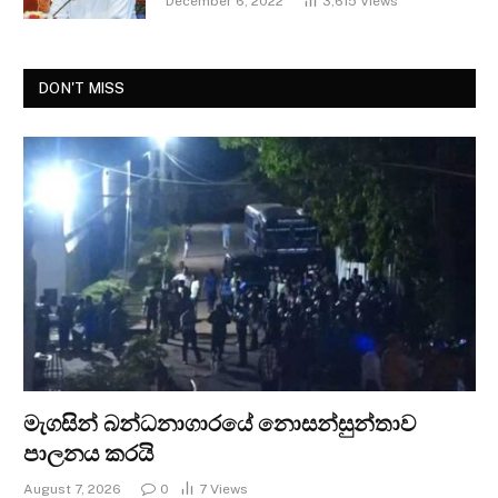
December 6, 2022
3,615
Views
DON'T MISS
මැගසින් බන්ධනාගාරයේ නොසන්සුන්තාව
පාලනය කරයි
August 7, 2026
0
7
Views