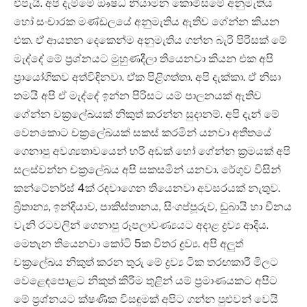
එපැයි. අපි දැම්මේ ඖෂධ නියාමන කොමිසමේ අනුමැතිය
හෝ සංචාරක මණ්ඩලයේ අනුමැතිය ඇතිව ගේන්න කියන
එක. ඒ ආයතන දෙකෙන්ම අනුමැතිය ගන්න බැරි පිරිසක් මේ
මැද්දේ මේ ප්‍රශ්නයට මුහුණදීලා තියෙනවා කියන එක අපි
ප්‍රායෝගිකව අත්විඳිනවා. ඒක පිළිගත්තා. අපි දැක්කා. ඒ නිසා
තමයි අපි ඒ මැද්දේ ඉන්න පිරිසට යම් පාලනයක් ඇතිව
ගේන්න චක්‍රලේඛයක් නිකුත් කරන්න සුදානම්. අපි දැන් මේ
වෙනකොට චක්‍රලේඛයක් සකස් කරමින් යනවා අතීතයේ
ගෙනාපු අවශ්‍යතාවයෙන් හරි අඬක් හෝ ගේන්න ක්‍රමයක් අපි
සලස්වන්න චක්‍රලේඛය අපි සකසමින් යනවා. රේගුව විසින්
කන්ටේනර්ස් 4ක් රඳවාගෙන තියෙනවා අවසරයක් නැතුව.
බ්‍රිතාන්‍ය, ඉන්දියාව, පාකිස්තානය, සිංගප්පූරුව, ඩුබායි හා චීනය
වැනි රටවලින් ගෙනාපු රූපලාවණ්‍යයට අදාළ ද්‍රව්‍ය ආදිය.
මෙතැන තියෙනවා කෝටි 5ක විතර ද්‍රව්‍ය. අපි අලුත්
චක්‍රලේඛය නිකුත් කරන තුරු මේ ද්‍රව්‍ය ටික තරඟකාරී මිලට
වෙළෙඳපොළට නිකුත් කිරීම තුළින් යම් ප්‍රමාණයකට අපිට
මේ ප්‍රශ්නයට ක්ෂණික විසඳුමක් අපිට ගන්න පුළුවන් වෙයි