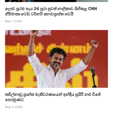
ලොව ප්‍රථම පැය 24 පුරා පුවත් නාලිකාව බිහිකළ CNN
නිර්මාතෘ ටෙඩ් ටර්නර් අභාවප්‍රාප්ත වෙයි
May 7, 2026
තමිල්නාඩු ප්‍රාන්ත මැතිවරණයෙන් ඉන්දීය සුපිරි නළු විජේ
පෙරමුණට
May 4, 2026