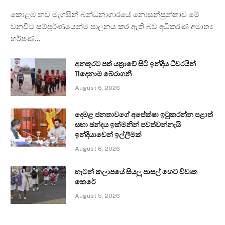
කොළඹ නව මැගසින් බන්ධනාගාරයේ නොසන්සුන්තාව මේ
වනවිට සම්පූර්ණයෙන්ම පාලනය කර ඇති බව අධිකරණ අමාත්‍ය
හර්ෂණ…
අනතුරට පත් යත්‍රාවේ සිටි ඉන්දීය ධීවරයින්
11දෙනාම බේරාගනී
August 6, 2026
දෙමළ ජනතාවගේ අපේක්ෂා ඉටුකරන්න පළාත්
සභා ඡන්දය ඉක්මනින් පවත්වන්නැයි
ඉන්දියාවෙන් ඉල්ලීමක්
August 6, 2026
හැටන් කලාපයේ සියලු පාසල් හෙට විවෘත
කෙරේ
August 5, 2026