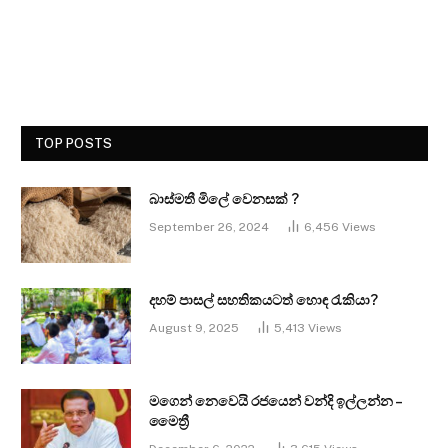
TOP POSTS
බාස්මතී මිලේ වෙනසක් ?
September 26, 2024
6,456
Views
දහම් පාසල් සහතිකයටත් හොඳ රැකියා?
August 9, 2025
5,413
Views
මගෙන් නෙවෙයි රජයෙන් වන්දි ඉල්ලන්න –
මෛත්‍රී