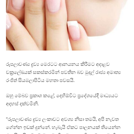
රූපලාවණ්‍ය ද්‍රව්‍ය මෙරටට ආනයනය කිරීමට අදාළව
චක්‍රලේඛයක් සකස්කරමින් පවතින බව මුදල් රාජ්‍ය අමාත්‍ය
රංජිත් සියඹලාපිටිය මහතා පවසයි.
ඔහු මේබව ප්‍රකාශ කළේ, දෙහිඕවිට ප්‍රදේශයේදී මාධ්‍යයට
අදහස් දක්වමිනි.
“රූපලාවණ්‍ය ද්‍රව්‍ය ලංකාවට අවශ්‍ය නිසා තමයි, අපි නැවත
ගේන්න ඉඩක් දුන්නේ. හැබැයි ඒකට පාලනයක් තියෙන්න