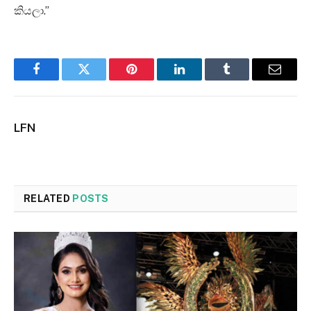
කියලා.”
Facebook
Twitter
Pinterest
LinkedIn
Tumblr
Email
LFN
RELATED
POSTS