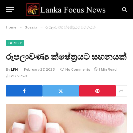
»
»
Home
Gossip
රූපලාවණ්‍ය ක්ෂේත්‍රයට සහනයක්
GOSSIP
රූපලාවණ්‍ය ක්ෂේත්‍රයට සහනයක්
By
LFN
February 27, 2023
No Comments
1 Min Read
217
Views