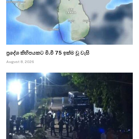
ප්‍රදේශ කිහිපයකට මි.මී 75 ඉක්ම වූ වැසි
August 8, 2026