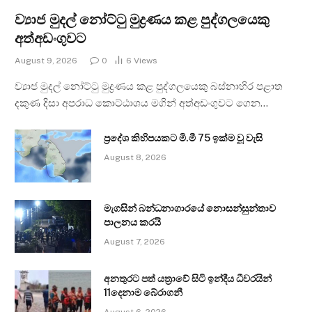
ව්‍යාජ මුදල් නෝට්ටු මුද්‍රණය කළ පුද්ගලයෙකු
අත්අඩංගුවට
August 9, 2026
0
6
Views
ව්‍යාජ මුදල් නෝට්ටු මුද්‍රණය කළ පුද්ගලයෙකු බස්නාහිර පළාත
දකුණ දිසා අපරාධ කොට්ඨාශය මගින් අත්අඩංගුවට ගෙන…
ප්‍රදේශ කිහිපයකට මි.මී 75 ඉක්ම වූ වැසි
August 8, 2026
මැගසින් බන්ධනාගාරයේ නොසන්සුන්තාව
පාලනය කරයි
August 7, 2026
අනතුරට පත් යත්‍රාවේ සිටි ඉන්දීය ධීවරයින්
11දෙනාම බේරාගනී
August 6, 2026