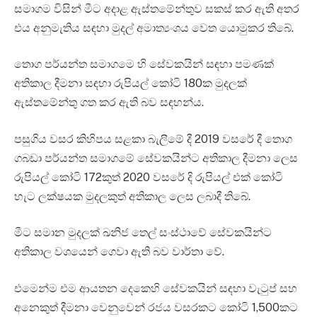
සමාගම විසින් මීට අදාළ ඇස්තමේන්තුව සකස් කර ඇති අතර
එය අනුමැතිය සඳහා මුදල් අමාත්‍යංශය වෙත යොමුකර තිබේ.
තොග පර්යන්ත සමාගමෙ හි සේවකයින් සඳහා පමණක්
අතිකාල දීමනා සඳහා රුපියල් කෝටි 180ක මුදලක්
ඇස්තමේන්තු ගත කර ඇති බව සඳහන්ය.
පසුගිය වසර කිහිපය සළකා බැලීමේ දී 2019 වසරේ දී තොග
ගබඩා පර්යන්ත සමාගමේ සේවකයින්ට අතිකාල දීමනා ලෙස
රුපියල් කෝටි 172කුත් 2020 වසරේ දි රුපියල් එක් කෝටි
හැට ලක්ෂයක මුදලකුත් අතිකාල ලෙස ලබාදී තිබේ.
මීට සමාන මුදලක් ඛනිජ තෙල් සංස්ථාවේ සේවකයින්ට
අතිකාල වශයෙන් ගෙවා ඇති බව වාර්තා වේ.
එමෙන්ම එම ආයතන දෙකෙහි සේවකයින් සඳහා වැටුප් සහ
අනෙකුත් දීමනා වෙනුවෙන් රජය වසරකට කෝටි 1,500කට