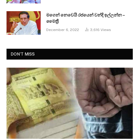
මගෙන් නෙවෙයි රජයෙන් වන්දි ඉල්ලන්න –
මෛත්‍රී
December 6, 2022
3,616
Views
DON'T MISS