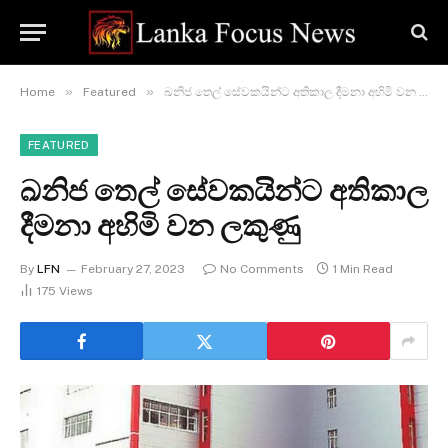
»
»
Home
Featured
ඛනිජ තෙල් සේවකයින්ට අතිකාල දීමනා අහිමි වන ලකුණු
FEATURED
ඛනිජ තෙල් සේවකයින්ට අතිකාල
දීමනා අහිමි වන ලකුණු
By
LFN
February 27, 2023
No Comments
1 Min Read
175
Views