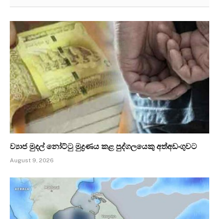
ව්‍යාජ මුදල් නෝට්ටු මුද්‍රණය කළ පුද්ගලයෙකු අත්අඩංගුවට
August 9, 2026