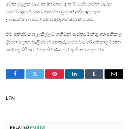
අධික මුදලක් වැය කරන අතර ඇතැම් සේවකයින් වැටුප
මෙන් දෙගුණයකට ආසන්න මුදලක් අතිකාල ලෙස
ලබාගන්නා බවට ද තොරතුරු අනාවරණය වේ.
එම තත්ත්වය සැලකිල්ලට ගනිමින් ඇස්තමේන්තු ගත අතිකාල
දීමනා සලකා බැලීමෙන් අනතුරුව එම වසරේ අතිකාල දීමනා
කප්පාදු කිරීමට රජය තීරණය කර ඇති බව සඳහන්ය.
Facebook
Twitter
Pinterest
LinkedIn
Tumblr
Email
LFN
RELATED
POSTS