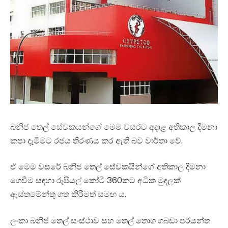
ඛනිජ තෙල් සේවකයන්ගේ මෙම වසරට අදාළ අතිකාල දීමනා
කපා දැමීමට රජය තීරණය කර ඇති බව වාර්තා වේ.
ඒ මෙම වසරේ ඛනිජ තෙල් සේවකයින්ගේ අතිකාල දීමනා
ගෙවීම සඳහා රුපියල් කෝටි 360කට අධික මුදලක්
ඇස්තමේන්තු ගත කිරීමත් සමඟ ය.
ලංකා ඛනිජ තෙල් සංස්ථාව සහ තෙල් තොග ගබඩා පර්යන්ත