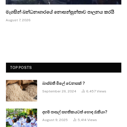
මැගසින් බන්ධනාගාරයේ නොසන්සුන්තාව පාලනය කරයි
August 7, 2026
TOP POSTS
බාස්මතී මිලේ වෙනසක් ?
September 26, 2024
6,457
Views
දහම් පාසල් සහතිකයටත් හොඳ රැකියා?
August 9, 2025
5,414
Views