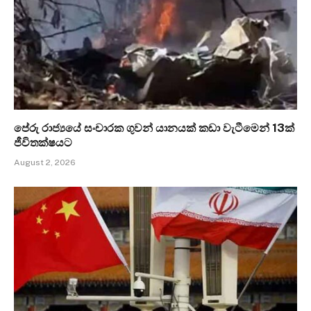
පේරු රාජ්‍යයේ සංචාරක ගුවන් යානයක් කඩා වැටීමෙන් 13ක්
ජීවිතක්ෂයට
August 2, 2026