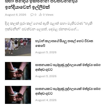
සභා ඡන්දය ඉක්මනින් පවත්වන්නැයි
ඉන්දියාවෙන් ඉල්ලීමක්
August 6, 2026
0
0
Views
දිගු කලක් පුරා කල් ගොස් ඇති පළාත් සභා මැතිවරණ “හැකි
ඉක්මනින්” පවත්වන ලෙසත්, දෙමළ ජනතාවගේ…
හැටන් කලාපයේ සියලු පාසල් හෙට විවෘත
කෙරේ
August 5, 2026
ඝාතනයකට සැරසුණු පුද්ගලයෙක් මත්ද්‍රව්‍ය සමග
අත්අඩංගුවට
August 5, 2026
ඝාතනයකට සැරසුණු පුද්ගලයෙක් මත්ද්‍රව්‍ය සමග
අත්අඩංගුවට
August 4, 2026