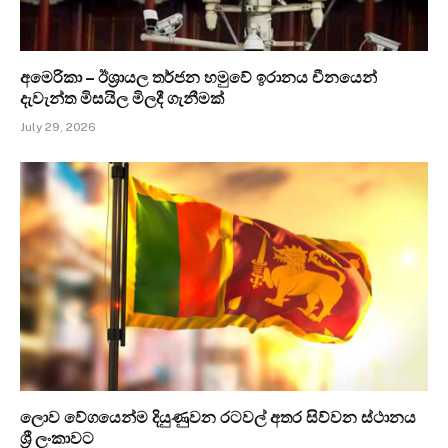
අමෙරිකා – ඊශ්‍රායල තර්ජන හමුවේ ඉරානය චීනයෙන්
දැවැන්ත මිසයිල මිලදී ගැනීමක්
July 29, 2026
ලොව වේගයෙන්ම දියුණුවන රටවල් අතර සිව්වන ස්ථානය
ශ්‍රී ලංකාවට