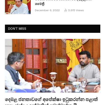
මෛත්‍රී
December 6, 2022
3,615
Views
DON'T MISS
දෙමළ ජනතාවගේ අපේක්ෂා ඉටුකරන්න පළාත්