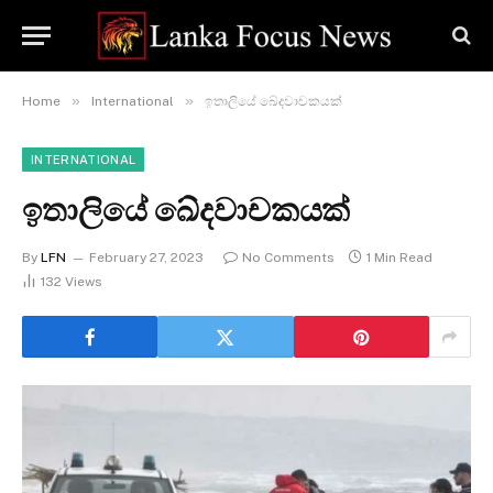
»
»
Home
International
ඉතාලියේ ඛේදවාචකයක්
INTERNATIONAL
ඉතාලියේ ඛේදවාචකයක්
By
LFN
February 27, 2023
No Comments
1 Min Read
132
Views