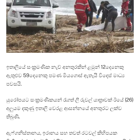
ඉතාලියේ සංක්‍රමණික නැව් අනතුරකින් ළමුන් 12දෙනෙකු
ඇතුළුව 59දෙනෙකු පමණ මියගොස් ඇතැයි විදෙස් මාධ්‍ය
පවසයි.
යුරෝපයට සංක්‍රමණිකයන් රැගත් ලී රුවල් යාත්‍රාවක් ඊයේ (26)
අලුයම දකුණු ඉතාලි වෙරළ ආසන්නයේ අනතුරට ලක්ව
තිබුණි.
ඇෆ්ගනිස්තානය, ඉරානය සහ තවත් රටවල් කිහිපයක