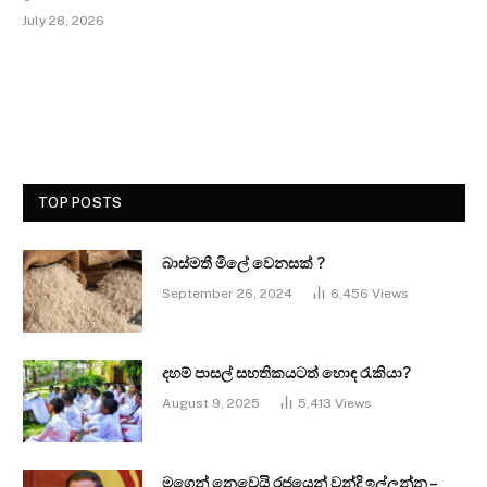
July 28, 2026
TOP POSTS
බාස්මතී මිලේ වෙනසක් ?
September 26, 2024
6,456
Views
දහම් පාසල් සහතිකයටත් හොඳ රැකියා?
August 9, 2025
5,413
Views
මගෙන් නෙවෙයි රජයෙන් වන්දි ඉල්ලන්න –