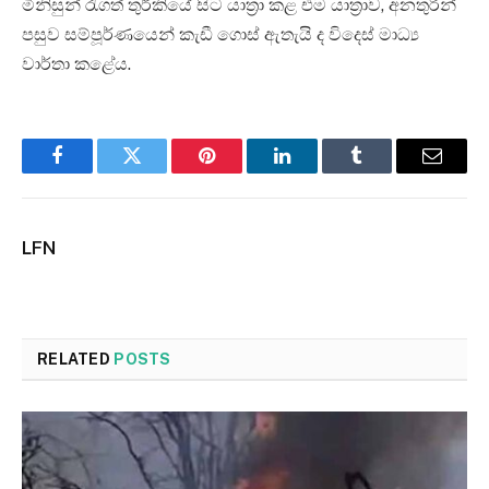
මිනිසුන් රැගත් තුර්කියේ සිට යාත්‍රා කළ එම යාත්‍රාව, අනතුරින්
පසුව සම්පූර්ණයෙන් කැඩී ගොස් ඇතැයි ද විදෙස් මාධ්‍ය
වාර්තා කළේය.
Facebook
Twitter
Pinterest
LinkedIn
Tumblr
Email
LFN
RELATED
POSTS