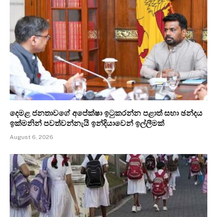
දෙමළ ජනතාවගේ අපේක්ෂා ඉටුකරන්න පළාත් සභා ඡන්දය
ඉක්මනින් පවත්වන්නැයි ඉන්දියාවෙන් ඉල්ලීමක්
August 6, 2026