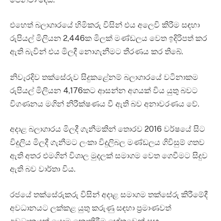
එහෙත් බලාගාරයේ හිමිකරු විසින් එය අලෙවි කිරීම සඳහා
රුපියල් මිලියන 2,446ක මිලක් මණ්ඩලය වෙත ඉදිරිපත් කර
ඇති බැවින් එය මිලදී නොගැනීමට තීරණය කර තිබේ.
නිවැරදිව තක්සේරුව සිදුකළේනම් බලාගාරයේ වටිනාකම
රුපියල් මිලියන 4,176කට ආසන්න අගයක් විය යුතු බවට
විගණනය මගින් නිරීක්ෂණය වී ඇති බව අනාවරණය වේ.
අදාළ බලාගාරය මිලදී ගැනීමකින් තොරව 2016 වර්ෂයේ සිට
විදුලිය මිලදී ගැනීමට ලංකා විදුලිබල මණ්ඩලය ගිවිසුම් ගතව
ඇති අතර එමගින් විශාල මුදලක් සමාගම වෙත ගෙවීමට සිදුව
ඇති බව වාර්තා විය.
රජයේ තක්සේරුකරු විසින් අදාළ සමාගම තක්සේරු කිරීමේදී
අවධානයට ලක්කළ යුතු කරුණු සඳහා ප්‍රමාණවත්