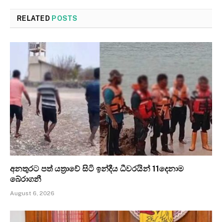
RELATED
POSTS
අනතුරට පත් යත්‍රාවේ සිටි ඉන්දීය ධීවරයින් 11දෙනාම
බේරාගනී
August 6, 2026