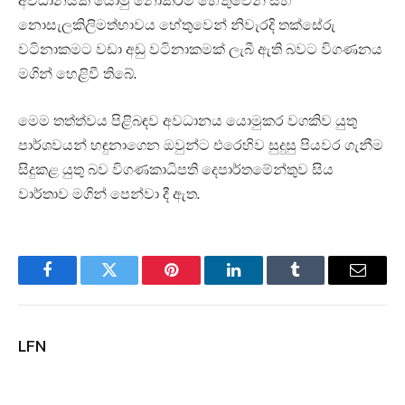
අවධානයක් යොමු නොකිරීම හේතුවෙන් සහ
නොසැලකිලිමත්භාවය හේතුවෙන් නිවැරදි තක්සේරු
වටිනාකමට වඩා අඩු වටිනාකමක් ලැබී ඇති බවට විගණනය
මගින් හෙළිවී තිබේ.
මෙම තත්ත්වය පිළිබඳව අවධානය යොමුකර වගකිව යුතු
පාර්ශවයන් හඳුනාගෙන ඔවුන්ට එරෙහිව සුදුසු පියවර ගැනීම
සිදුකළ යුතු බව විගණකාධිපති දෙපාර්තමේන්තුව සිය
වාර්තාව මගින් පෙන්වා දී ඇත.
Facebook
Twitter
Pinterest
LinkedIn
Tumblr
Email
LFN