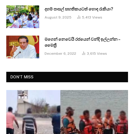
දහම් පාසල් සහතිකයටත් හොඳ රැකියා?
August 9, 2025
5,413
Views
මගෙන් නෙවෙයි රජයෙන් වන්දි ඉල්ලන්න –
මෛත්‍රී
December 6, 2022
3,615
Views
DON'T MISS