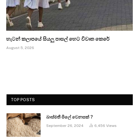
හැටන් කලාපයේ සියලු පාසල් හෙට විවෘත කෙරේ
August 5, 2026
TOP POSTS
බාස්මතී මිලේ වෙනසක් ?
September 26, 2024
6,456
Views