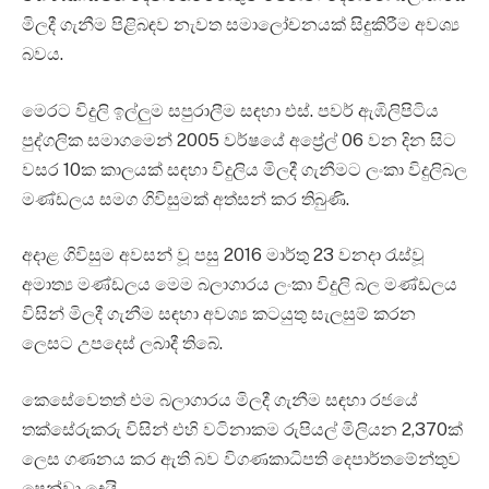
මිලදී ගැනීම පිළිබඳව නැවත සමාලෝචනයක් සිදුකිරීම අවශ්‍ය
බවය.
මෙරට විදුලි ඉල්ලුම සපුරාලීම සඳහා එස්. පවර් ඇඹිලිපිටිය
පුද්ගලික සමාගමෙන් 2005 වර්ෂයේ අප්‍රේල් 06 වන දින සිට
වසර 10ක කාලයක් සඳහා විදුලිය මිලදී ගැනීමට ලංකා විදුලිබල
මණ්ඩලය සමග ගිවිසුමක් අත්සන් කර තිබුණි.
අදාළ ගිවිසුම අවසන් වූ පසු 2016 මාර්තු 23 වනදා රැස්වූ
අමාත්‍ය මණ්ඩලය මෙම බලාගාරය ලංකා විදුලි බල මණ්ඩලය
විසින් මිලදී ගැනීම සඳහා අවශ්‍ය කටයුතු සැලසුම් කරන
ලෙසට උපදෙස් ලබාදී තිබේ.
කෙසේවෙතත් එම බලාගාරය මිලදී ගැනීම සඳහා රජයේ
තක්සේරුකරු විසින් එහි වටිනාකම රුපියල් මිලියන 2,370ක්
ලෙස ගණනය කර ඇති බව විගණකාධිපති දෙපාර්තමේන්තුව
පෙන්වා දෙයි.