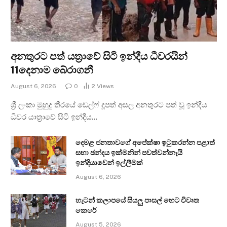
අනතුරට පත් යත්‍රාවේ සිටි ඉන්දීය ධීවරයින්
11දෙනාම බේරාගනී
August 6, 2026
0
2
Views
ශ්‍රී ලංකා මුහුදු තීරයේ ඩෙල්ෆ් දූපත් අසල අනතුරට පත් වූ ඉන්දීය
ධීවර යාත්‍රාවේ සිටි ඉන්දීය…
දෙමළ ජනතාවගේ අපේක්ෂා ඉටුකරන්න පළාත්
සභා ඡන්දය ඉක්මනින් පවත්වන්නැයි
ඉන්දියාවෙන් ඉල්ලීමක්
August 6, 2026
හැටන් කලාපයේ සියලු පාසල් හෙට විවෘත
කෙරේ
August 5, 2026