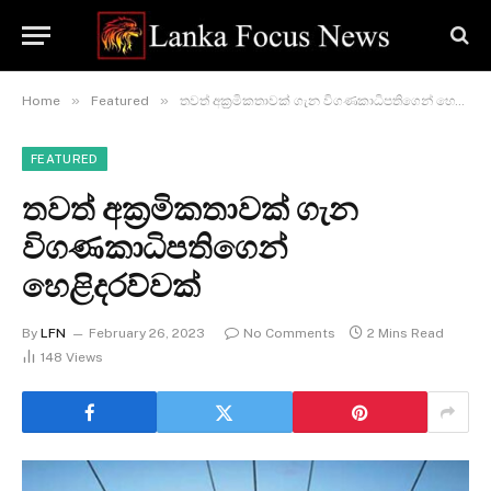
»
»
Home
Featured
තවත් අක්‍රමිකතාවක් ගැන විගණකාධිපතිගෙන් හෙළිදරව්වක්
FEATURED
තවත් අක්‍රමිකතාවක් ගැන
විගණකාධිපතිගෙන්
හෙළිදරව්වක්
By
LFN
February 26, 2023
No Comments
2 Mins Read
148
Views