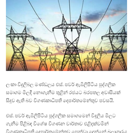
ලංකා විදුලිබල මණ්ඩලය එස්. පවර් ඇඹිලිපිටිය පුද්ගලික
සමාගම මිලදී නොගැනීම තුළින් රජයට බරපතල අවාසියක්
සිදුව ඇති බව විගණකාධිපති දෙපාර්තමේන්තුව පවසයි.
එස්. පවර් ඇඹිලිපිටිය පුද්ගලික සමාගමෙන් විදුලිය මිලට
ගැනීම පිළිබඳ විශේෂ විගණන වාර්තාව එළිදක්වමින්
විගණකාධිපති දෙපාර්තමේන්තුව පෙන්වා දෙන්නේ බලාගාරය