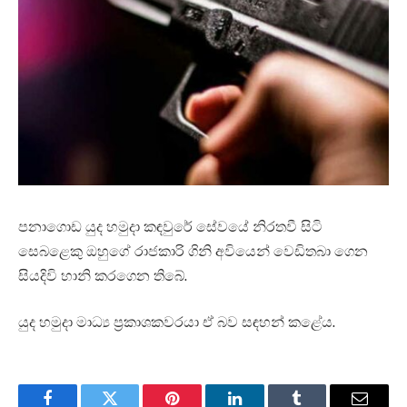
පනාගොඩ යුද හමුදා කඳවුරේ සේවයේ නිරතවී සිටි
සෙබළෙකු ඔහුගේ රාජකාරි ගිනි අවියෙන් වෙඩිතබා ගෙන
සියදිවි හානි කරගෙන තිබේ.
යුද හමුදා මාධ්‍ය ප්‍රකාශකවරයා ඒ බව සඳහන් කළේය.