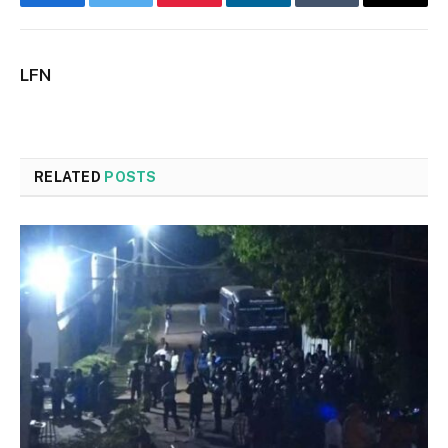
Facebook
Twitter
Pinterest
LinkedIn
Tumblr
Email
LFN
RELATED
POSTS