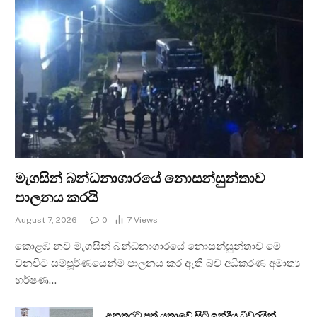
මැගසින් බන්ධනාගාරයේ නොසන්සුන්තාව
පාලනය කරයි
August 7, 2026
0
7
Views
කොළඹ නව මැගසින් බන්ධනාගාරයේ නොසන්සුන්තාව මේ
වනවිට සම්පූර්ණයෙන්ම පාලනය කර ඇති බව අධිකරණ අමාත්‍ය
හර්ෂණ…
අනතුරට පත් යත්‍රාවේ සිටි ඉන්දීය ධීවරයින්