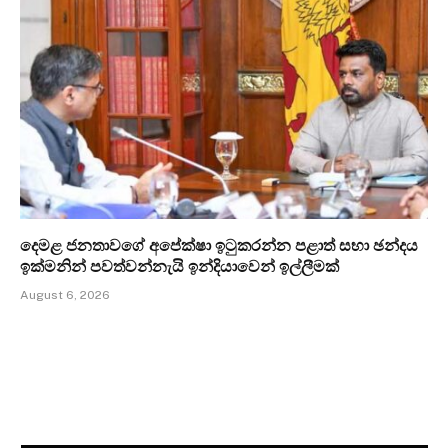
දෙමළ ජනතාවගේ අපේක්ෂා ඉටුකරන්න පළාත් සභා ඡන්දය
ඉක්මනින් පවත්වන්නැයි ඉන්දියාවෙන් ඉල්ලීමක්
August 6, 2026