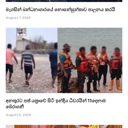
මැගසින් බන්ධනාගාරයේ නොසන්සුන්තාව පාලනය කරයි
August 7, 2026
අනතුරට පත් යත්‍රාවේ සිටි ඉන්දීය ධීවරයින් 11දෙනාම
බේරාගනී
August 6, 2026