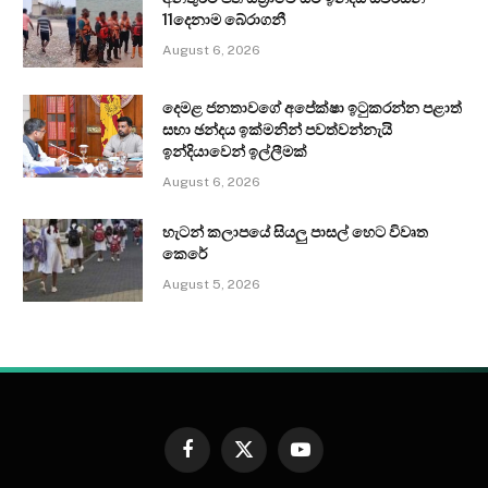
11දෙනාම බේරාගනී
August 6, 2026
දෙමළ ජනතාවගේ අපේක්ෂා ඉටුකරන්න පළාත්
සභා ඡන්දය ඉක්මනින් පවත්වන්නැයි
ඉන්දියාවෙන් ඉල්ලීමක්
August 6, 2026
හැටන් කලාපයේ සියලු පාසල් හෙට විවෘත
කෙරේ
August 5, 2026
Facebook
X
YouTube
(Twitter)