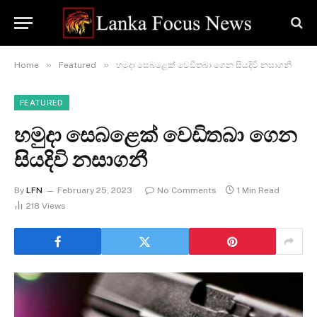
»
»
Home
Featured
හමුදා සෙබළෙක් වෙඩිතබා ගෙන සියදිවි නසාගනී
FEATURED
හමුදා සෙබළෙක් වෙඩිතබා ගෙන
සියදිවි නසාගනී
By
LFN
February 25, 2023
No Comments
1 Min Read
218
Views