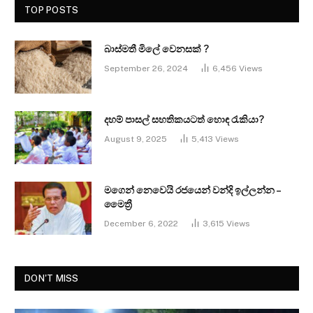
TOP POSTS
බාස්මතී මිලේ වෙනසක් ?
September 26, 2024
6,456
Views
දහම් පාසල් සහතිකයටත් හොඳ රැකියා?
August 9, 2025
5,413
Views
මගෙන් නෙවෙයි රජයෙන් වන්දි ඉල්ලන්න –
මෛත්‍රී
December 6, 2022
3,615
Views
DON'T MISS