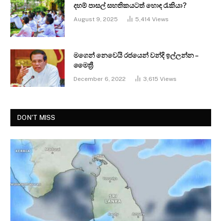
දහම් පාසල් සහතිකයටත් හොඳ රැකියා?
August 9, 2025
5,414
Views
මගෙන් නෙවෙයි රජයෙන් වන්දි ඉල්ලන්න –
මෛත්‍රී
December 6, 2022
3,615
Views
DON'T MISS