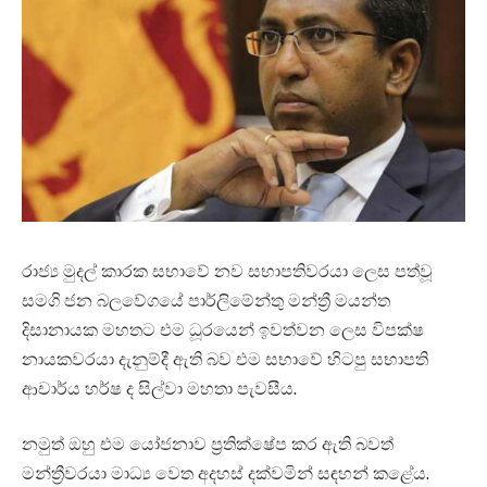
රාජ්‍ය මුදල් කාරක සභාවේ නව සභාපතිවරයා ලෙස පත්වූ
සමගි ජන බලවේගයේ පාර්ලිමේන්තු මන්ත්‍රී මයන්ත
දිසානායක මහතට එම ධූරයෙන් ඉවත්වන ලෙස විපක්ෂ
නායකවරයා දැනුම්දී ඇති බව එම සභාවේ හිටපු සභාපති
ආචාර්ය හර්ෂ ද සිල්වා මහතා පැවසීය.
නමුත් ඔහු එම යෝජනාව ප්‍රතික්ෂේප කර ඇති බවත්
මන්ත්‍රීවරයා මාධ්‍ය වෙත අදහස් දක්වමින් සඳහන් කළේය.