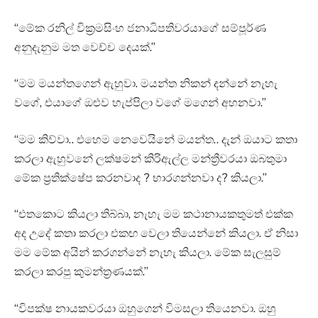
“මේක රනිල් වික්‍රමසිංහ ජනාධිපතිවරයාගේ සම්පූර්ණ
අනුදැනුම මත වෙච්ච දෙයක්.”
“මම මයන්තගෙන් ඇහුවා. මයන්ත නිකන් දන්නේ නැහැ
වගේ, එයාගේ ඔළුව හැප්පිලා වගේ මගෙන් අහනවා.”
“මම කිව්වා.. එහෙම නෙවෙයිනේ මයන්ත.. දැන් ඔයාට කතා
කරලා ඇහුවනේ ලක්ෂමන් කිරිඇල්ල මන්ත්‍රීවරයා ඔබතුමා
මේක ප්‍රතික්ෂේප කරනවාද ? භාරගන්නවා ද? කියලා.”
“එතකොට කියලා තිබ්බා, නැහැ මම කථානායකතුමත් එක්ක
අද උදේ කතා කරලා එකඟ වෙලා තියෙන්නේ කියලා. ඒ නිසා
මම මේක අයින් කරගන්නේ නැහැ කියලා. මේක සැලසුම්
කරලා කරපු කුමන්ත්‍රණයක්.”
“විපක්ෂ නායකවරයා ඔහුගෙන් විමසලා තියෙනවා. ඔහු