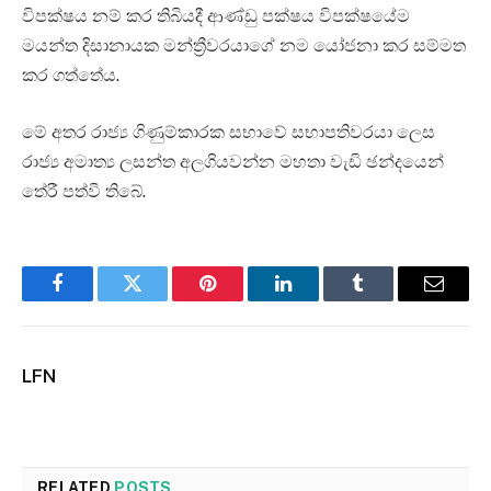
විපක්ෂය නම් කර තිබියදී ආණ්ඩු පක්ෂය විපක්ෂයේම
මයන්ත දිසානායක මන්ත්‍රීවරයාගේ නම යෝජනා කර සම්මත
කර ගත්තේය.
මේ අතර රාජ්‍ය ගිණුම්කාරක සභාවේ සභාපතිවරයා ලෙස
රාජ්‍ය අමාත්‍ය ලසන්ත අලගියවන්න මහතා වැඩි ඡන්දයෙන්
තේරී පත්වී තිබේ.
Facebook
Twitter
Pinterest
LinkedIn
Tumblr
Email
LFN
RELATED
POSTS