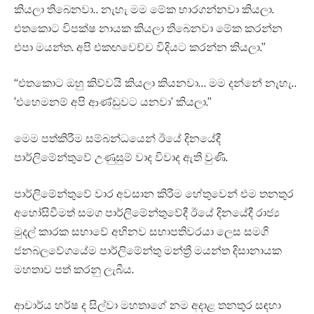
කියලා තිබෙනවා.. නැහැ මම මේක භාරගන්නවා කියලා.
එතකොට විපක්ෂ නායක කියලා තිබෙනවා මේක කරන්න
එපා මයන්ත. අපි එකඟවෙච්ච විදියට කරන්න කියලා.”
“එතකොට ඔහු කිව්වයි කියලා කියනවා… මම දන්නේ නැහැ..
‘එහෙමනම් අපි ආණ්ඩුවට යනවා’ කියලා.”
මෙම පත්කිරීම සම්බන්ධයෙන් ඊයේ දිනයේදී
පාර්ලිමේන්තුවේ උණුසුම් වාද විවාද ඇති වුණි.
පාර්ලිමේන්තුවේ වාර අවසාන කිරීම හේතුවෙන් එම තනතුර
අහෝසිවීමත් සමග පාර්ලිමේන්තුවේදී ඊයේ දිනයේදී රාජ්‍ය
මුදල් කාරක සභාවේ අභිනව සභාපතිවරයා ලෙස සමගි
ජනබලවේගයේම පාර්ලිමේන්තු මන්ත්‍රී මයන්ත දිසානායක
මහතාව පත් කරනු ලැබීය.
ආචාර්ය හර්ෂ ද සිල්වා මහතාගේ නම අදාළ තනතුර සඳහා