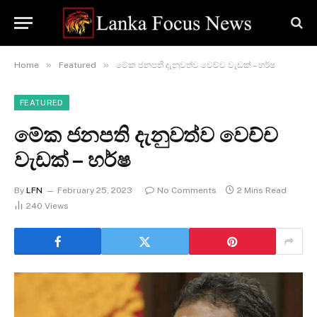
»
»
Home
Featured
මේක ජනපති දැනුවත්ව වෙච්ච වැඩක් – හර්ෂ
FEATURED
මේක ජනපති දැනුවත්ව වෙච්ච
වැඩක් – හර්ෂ
By
LFN
February 25, 2023
No Comments
2 Mins Read
240
Views