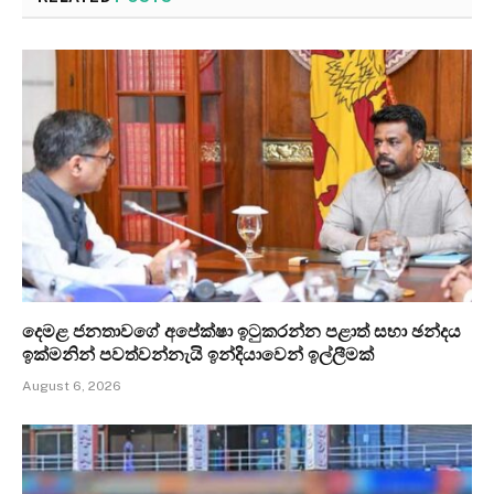
දෙමළ ජනතාවගේ අපේක්ෂා ඉටුකරන්න පළාත් සභා ඡන්දය
ඉක්මනින් පවත්වන්නැයි ඉන්දියාවෙන් ඉල්ලීමක්
August 6, 2026