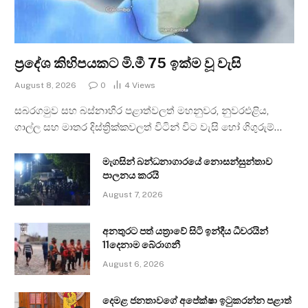
ප්‍රදේශ කිහිපයකට මි.මී 75 ඉක්ම වූ වැසි
August 8, 2026
0
4
Views
සබරගමුව සහ බස්නාහිර පළාත්වලත් මහනුවර, නුවරඑළිය,
ගාල්ල සහ මාතර දිස්ත්‍රික්කවලත් විටින් විට වැසි හෝ ගිගුරුම්…
මැගසින් බන්ධනාගාරයේ නොසන්සුන්තාව
පාලනය කරයි
August 7, 2026
අනතුරට පත් යත්‍රාවේ සිටි ඉන්දීය ධීවරයින්
11දෙනාම බේරාගනී
August 6, 2026
දෙමළ ජනතාවගේ අපේක්ෂා ඉටුකරන්න පළාත්