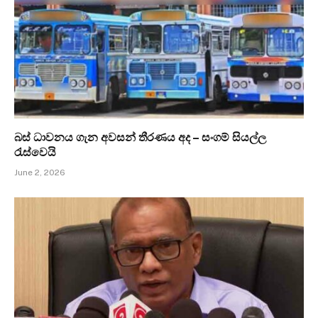
බස් ධාවනය ගැන අවසන් තීරණය අද – සංගම් සියල්ල
රැස්වෙයි
June 2, 2026