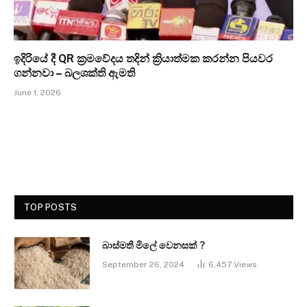
ඉදිරියේ දී QR ක්‍රමවේදය තදින් ක්‍රියාත්මක කරන්න පියවර
ගන්නවා – බලශක්ති ඇමති
June 1, 2026
TOP POSTS
බාස්මතී මිලේ වෙනසක් ?
September 26, 2024
6,457
Views