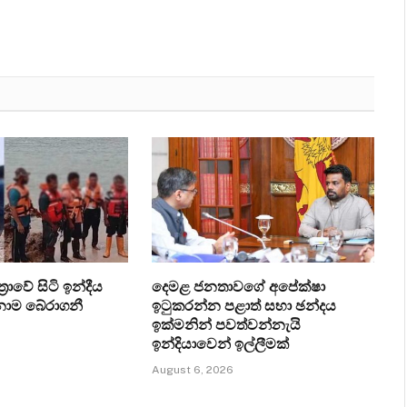
‍රාවේ සිටි ඉන්දීය
දෙමළ ජනතාවගේ අපේක්ෂා
ෙනාම බේරාගනී
ඉටුකරන්න පළාත් සභා ඡන්දය
ඉක්මනින් පවත්වන්නැයි
ඉන්දියාවෙන් ඉල්ලීමක්
August 6, 2026