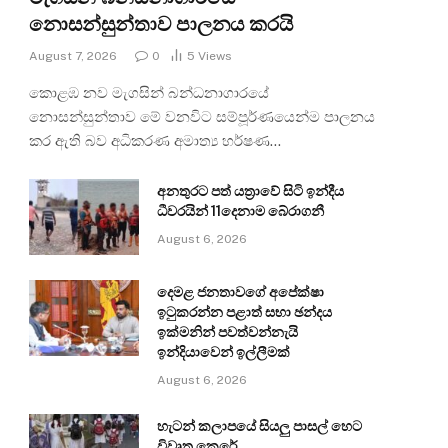
නොසන්සුන්තාව පාලනය කරයි
August 7, 2026
0
5
Views
කොළඹ නව මැගසින් බන්ධනාගාරයේ
නොසන්සුන්තාව මේ වනවිට සම්පූර්ණයෙන්ම පාලනය
කර ඇති බව අධිකරණ අමාත්‍ය හර්ෂණ…
අනතුරට පත් යත්‍රාවේ සිටි ඉන්දීය
ධීවරයින් 11දෙනාම බේරාගනී
August 6, 2026
දෙමළ ජනතාවගේ අපේක්ෂා
ඉටුකරන්න පළාත් සභා ඡන්දය
ඉක්මනින් පවත්වන්නැයි
ඉන්දියාවෙන් ඉල්ලීමක්
August 6, 2026
හැටන් කලාපයේ සියලු පාසල් හෙට
විවෘත කෙරේ