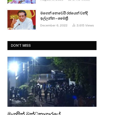
මගෙන් නෙවෙයි රජයෙන් වන්දි
ඉල්ලන්න – මෛත්‍රී
December 6, 2022
3,615
Views
DON'T MISS
මැගසින් බන්ධනාගාරයේ