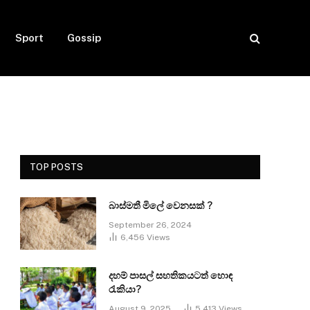
Sport
Gossip
TOP POSTS
බාස්මතී මිලේ වෙනසක් ?
September 26, 2024
6,456
Views
දහම් පාසල් සහතිකයටත් හොඳ
රැකියා?
August 9, 2025
5,413
Views