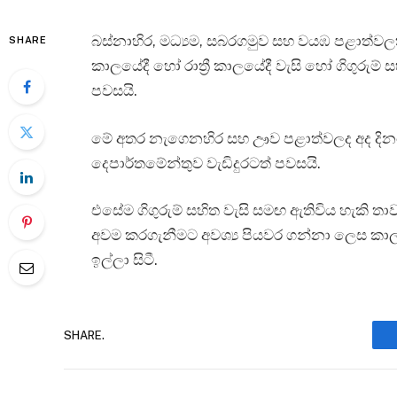
බස්නාහිර, මධ්‍යම, සබරගමුව සහ වයඹ පළාත්වලත්
SHARE
කාලයේදී හෝ රාත්‍රී කාලයේදී වැසි හෝ ගිගුරුම්
පවසයි.
මේ අතර නැගෙනහිර සහ ඌව පළාත්වලද අද දිනය
දෙපාර්තමේන්තුව වැඩිදුරටත් පවසයි.
එසේම ගිගුරුම් සහිත වැසි සමඟ ඇතිවිය හැකි තාව
අවම කරගැනීමට අවශ්‍ය පියවර ගන්නා ලෙස කාල
ඉල්ලා සිටී.
SHARE.