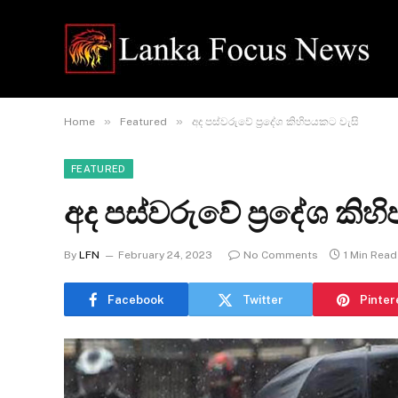
»
»
Home
Featured
අද පස්වරුවේ ප්‍රදේශ කිහිපයකට වැසි
FEATURED
අද පස්වරුවේ ප්‍රදේශ කිහ
By
LFN
February 24, 2023
No Comments
1 Min Read
Facebook
Twitter
Pinter