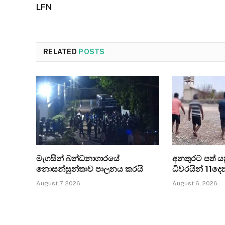
LFN
RELATED
POSTS
මැගසින් බන්ධනාගාරයේ
අනතුරට පත් යත්
නොසන්සුන්තාව පාලනය කරයි
ධීවරයින් 11ද
August 7, 2026
August 6, 2026