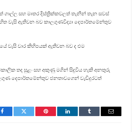
 ගාල්ල සහ මාතර දිස්ත්‍රික්කවලත් තැනින් තැන සවස්
 සහිත වැසි ඇතිවන බව කාලගුණවිද්‍යා දෙපාර්තමේන්තුව
ේ වැසි වාර කිහිපයක් ඇතිවන බව ද එම
කාලික තද සුළං සහ අකුණු මගින් සිදුවිය හැකි අනතුරු
ගුණ දෙපාර්තමේන්තුව ජනතාවගෙන් වැඩිදුරටත්
Facebook
Twitter
Pinterest
LinkedIn
Tumblr
Email