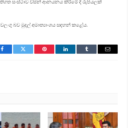
ජ නීතිගත සංස්ථාව විසින් ආනයනය කිරීමේ දී රුපියලක්
ංගු බව මුදල් අමාත්‍යාංශය සඳහන් කළේය.
Facebook
Twitter
Pinterest
LinkedIn
Tumblr
Email