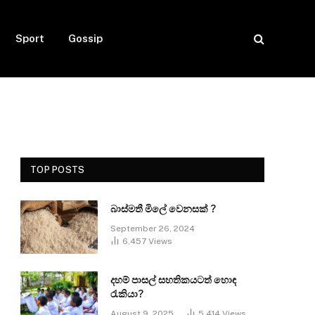
Sport
Gossip
TOP POSTS
බාස්මතී මිලේ වෙනසක් ?
September 26, 2024
6,457
Views
දහම් පාසල් සහතිකයටත් හොඳ
රැකියා?
August 9, 2025
5,414
Views