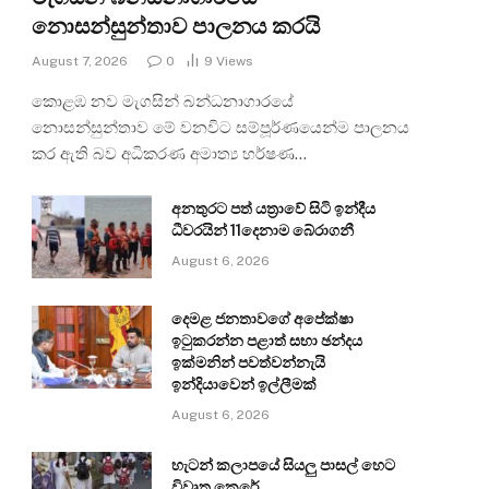
නොසන්සුන්තාව පාලනය කරයි
August 7, 2026
0
9
Views
කොළඹ නව මැගසින් බන්ධනාගාරයේ
නොසන්සුන්තාව මේ වනවිට සම්පූර්ණයෙන්ම පාලනය
කර ඇති බව අධිකරණ අමාත්‍ය හර්ෂණ…
අනතුරට පත් යත්‍රාවේ සිටි ඉන්දීය
ධීවරයින් 11දෙනාම බේරාගනී
August 6, 2026
දෙමළ ජනතාවගේ අපේක්ෂා
ඉටුකරන්න පළාත් සභා ඡන්දය
ඉක්මනින් පවත්වන්නැයි
ඉන්දියාවෙන් ඉල්ලීමක්
August 6, 2026
හැටන් කලාපයේ සියලු පාසල් හෙට
විවෘත කෙරේ