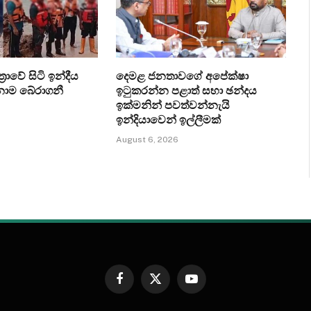
‍රාවේ සිටි ඉන්දීය
දෙමළ ජනතාවගේ අපේක්ෂා
ෙනාම බේරාගනී
ඉටුකරන්න පළාත් සභා ඡන්දය
ඉක්මනින් පවත්වන්නැයි
ඉන්දියාවෙන් ඉල්ලීමක්
August 6, 2026
Facebook
X
YouTube
(Twitter)