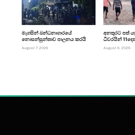
මැගසින් බන්ධනාගාරයේ
අනතුරට පත් යත්
නොසන්සුන්තාව පාලනය කරයි
ධීවරයින් 11ද
August 7, 2026
August 6, 2026