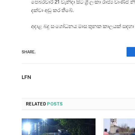
පෙබරවාරි 21 වැනිදා සිට ශ්‍රී ලංකා රාජ්‍ය වාණි
දක්වා අඩු කර තිබේ.
අදාළ බදු සංශෝධනය මාස තුනක කාලයක් සඳහා වල
SHARE.
LFN
RELATED
POSTS