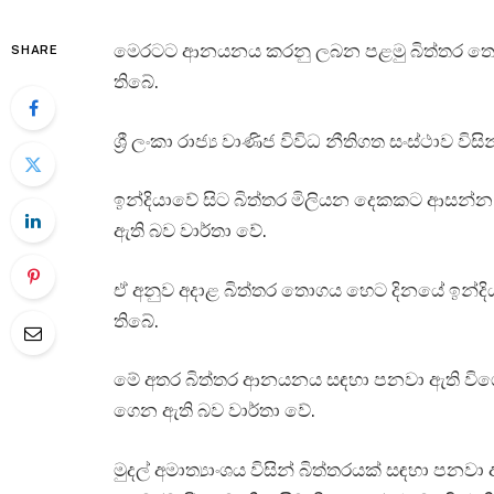
මෙරටට ආනයනය කරනු ලබන පළමු බිත්තර තොග
SHARE
තිබේ.
ශ්‍රී ලංකා රාජ්‍ය වාණිජ විවිධ නීතිගත සංස්ථා
ඉන්දියාවේ සිට බිත්තර මිලියන දෙකකට ආසන්න
ඇති බව වාර්තා වේ.
ඒ අනුව අදාළ බිත්තර තොගය හෙට දිනයේ ඉන්ද
තිබේ.
මේ අතර බිත්තර ආනයනය සඳහා පනවා ඇති විශ
ගෙන ඇති බව වාර්තා වේ.
මුදල් අමාත්‍යාංශය විසින් බිත්තරයක් සඳහා පන