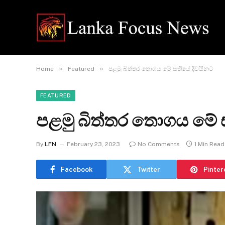
»
»
Home
Featured
පළමු බිත්තර තොගය මේ සතියේ දිවයිනට
FEATURED
පළමු බිත්තර තොගය මේ 
By
LFN
February 23, 2023
No Comments
1 Min Read
Facebook
Twitter
Pinter