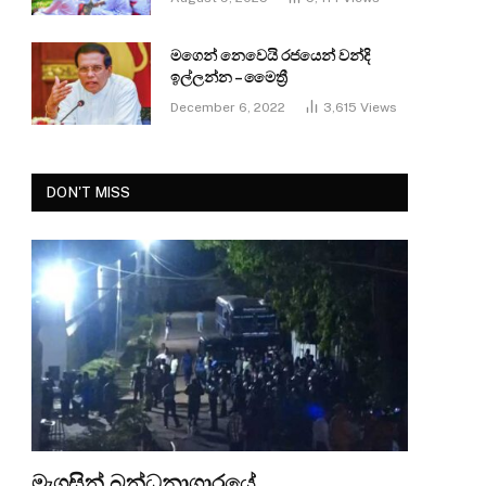
මගෙන් නෙවෙයි රජයෙන් වන්දි
ඉල්ලන්න – මෛත්‍රී
December 6, 2022
3,615
Views
DON'T MISS
මැගසින් බන්ධනාගාරයේ