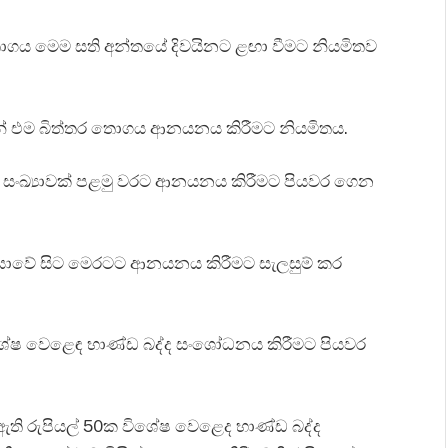
ය මෙම සති අන්තයේ දිවයිනට ළඟා වීමට නියමිතව
ව විසින් එම බිත්තර තොගය ආනයනය කිරීමට නියමිතය.
 සංඛ්‍යාවක් පළමු වරට ආනයනය කිරීමට පියවර ගෙන
ියාවේ සිට මෙරටට ආනයනය කිරීමට සැලසුම් කර
ේෂ වෙළෙඳ භාණ්ඩ බද්ද සංශෝධනය කිරීමට පියවර
වා ඇති රුපියල් 50ක විශේෂ වෙළෙද භාණ්ඩ බද්ද