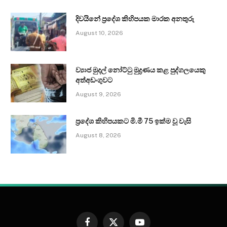
දිවයිනේ ප්‍රදේශ කිහිපයක මාරක අනතුරු
August 10, 2026
ව්‍යාජ මුදල් නෝට්ටු මුද්‍රණය කළ පුද්ගලයෙකු
අත්අඩංගුවට
August 9, 2026
ප්‍රදේශ කිහිපයකට මි.මී 75 ඉක්ම වූ වැසි
August 8, 2026
Facebook
X
YouTube