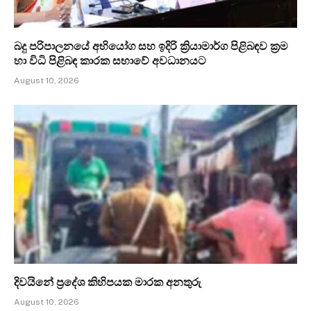
බදු පරිපාලනයේ අභියෝග සහ ඉදිරි ක්‍රියාමාර්ග පිළිබඳව ක්‍රම
හා විධි පිළිබඳ කාරක සභාවේ අවධානයට
August 10, 2026
දිවයිනේ ප්‍රදේශ කිහිපයක මාරක අනතුරු
August 10, 2026