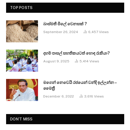
TOP POSTS
බාස්මතී මිලේ වෙනසක් ?
September 26, 2024
6,457
Views
දහම් පාසල් සහතිකයටත් හොඳ රැකියා?
August 9, 2025
5,414
Views
මගෙන් නෙවෙයි රජයෙන් වන්දි ඉල්ලන්න –
මෛත්‍රී
December 6, 2022
3,616
Views
DON'T MISS