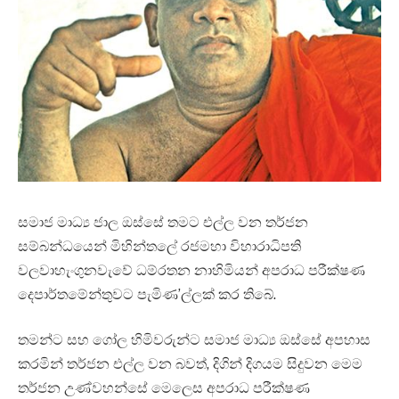
සමාජ මාධ්‍ය ජාල ඔස්සේ තමට එල්ල වන තර්ජන
සම්බන්ධයෙන් මිහින්තලේ රජමහා විහාරාධිපති
වලවාහැංගුනවැවේ ධම්රතන නාහිමියන් අපරාධ පරීක්ෂණ
දෙපාර්තමේන්තුවට පැමිණ’ල්ලක් කර තිබේ.
තමන්ට සහ ගෝල හිමිවරුන්ට සමාජ මාධ්‍ය ඔස්සේ අපහාස
කරමින් තර්ජන එල්ල වන බවත්, දිගින් දිගයම සිදුවන මෙම
තර්ජන උණ්වහන්සේ මෙලෙස අපරාධ පරීක්ෂණ