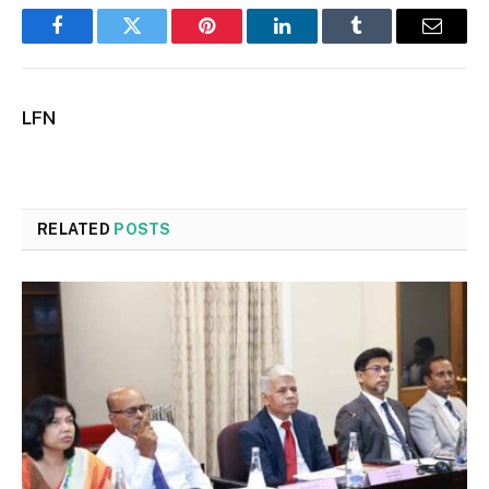
Facebook
Twitter
Pinterest
LinkedIn
Tumblr
Email
LFN
RELATED
POSTS