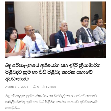
බදු පරිපාලනයේ අභියෝග සහ ඉදිරි ක්‍රියාමාර්ග
පිළිබඳව ක්‍රම හා විධි පිළිබඳ කාරක සභාවේ
අවධානයට
August 10, 2026
0
1
Views
බදු පරිපාලන ප්‍රතිසංස්කරණ හා ඩිජිටල්කරණයේ අවශ්‍යතාව,
පාර්ලිමේන්තු ක්‍රම හා විධි පිළිබඳ කාරක සභාවේ අවධානයට
යොමුව…