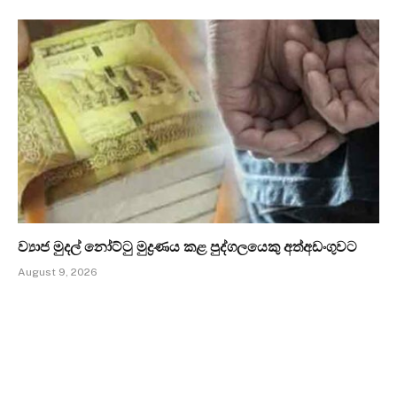
ව්‍යාජ මුදල් නෝට්ටු මුද්‍රණය කළ පුද්ගලයෙකු අත්අඩංගුවට
August 9, 2026