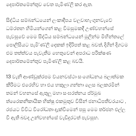
දෙපාර්තමේන්තුව වෙත පැමිණ’ලි කර ඇත.
සිද්ධිය සම්බන්ධයෙන් ලංකාදීපය වලවාහැංගුනවැවේ
ධම්රතන හිමියන්ගෙන් කළ විමසුමකදී උණ්වහන්සේ
පැවසුවේ මෙම සිද්ධිය සම්බන්ධයෙන් මුලින්ම මිහින්තලේ
පොලිසියට පැමි’ණ’ලි දෙකක් ඉදිරිපත් කළ බවත්, දිගින් දිගටම
එම තත්ත්වය පැවැතීම හෙතුවෙන් අපරාධ පරීක්ෂණ
දෙපාර්තමේන්තුව පැමිණ’ලි කළ බවයි.
13 වැනි ආණ්ඩුක්රපම ව්යනවස්ථා සංශෝධනය බලාත්මක
කිරීමට එරෙහිව හා එය හකුලා ගන්නා ලෙස බලකරමින්
තමන් වහනසේ ඇතුලු මහා සංඝරත්නය ප්ර්මුඛ
ත්රෛකනිකායික භික්ෂු එකමුතුව විසින් ජනාධිපතිවරයාට ,
රජයට විවිධ විරෝධතා දැක්වීමෙන් පසු මෙම තර්ජන එල්ල
වී ඇති බවද උන්වහන්සේ වැඩිදුරටත් පැවසුහ.