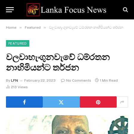
»
»
Home
Featured
වලවාහැංගුනවැවේ ධම්රතන නාහිමියන්ට තර්ජන
FEATURED
වලවාහැංගුනවැවේ ධම්රතන
නාහිමියන්ට තර්ජන
By
LFN
February 22, 2023
No Comments
1 Min Read
213
Views