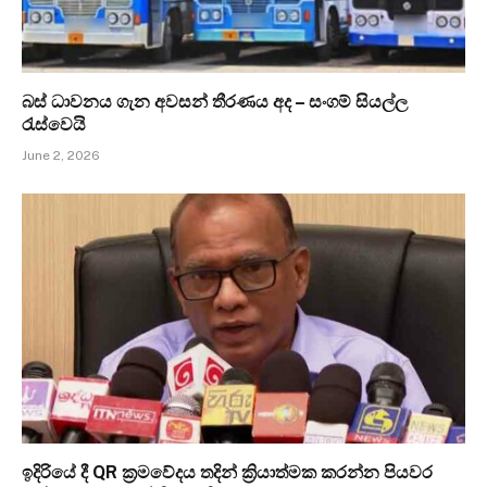
බස් ධාවනය ගැන අවසන් තීරණය අද – සංගම් සියල්ල
රැස්වෙයි
June 2, 2026
ඉදිරියේ දී QR ක්‍රමවේදය තදින් ක්‍රියාත්මක කරන්න පියවර