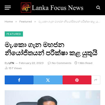
»
»
Home
Featured
මැ.කො ගැන මහජන නියෝජිතයන් පරීක්ෂා කළ යුතුයි
FEATURED
මැ.කො ගැන මහජන
නියෝජිතයන් පරීක්ෂා කළ යුතුයි
By
LFN
February 22, 2023
No Comments
1 Min Read
157
Views