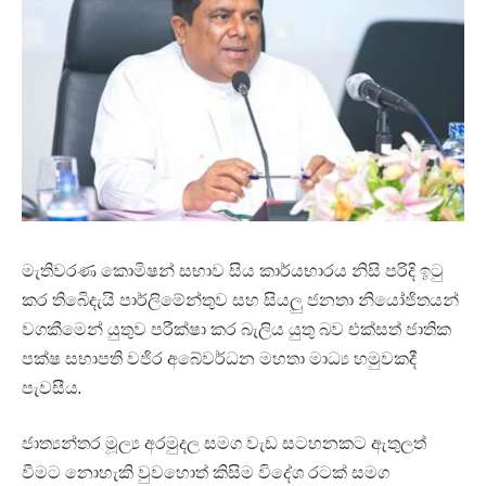
මැතිවරණ කොමිෂන් සභාව සිය කාර්යභාරය නිසි පරිදි ඉටු
කර තිබෙිදැයි පාර්ලිමේන්තුව සහ සියලු ජනතා නියෝජිතයන්
වගකීමෙන් යුතුව පරීක්ෂා කර බැලිය යුතු බව එක්සත් ජාතික
පක්ෂ සභාපති වජිර අබේවර්ධන මහතා මාධ්‍ය හමුවකදී
පැවසීය.
ජාත්‍යන්තර මූල්‍ය අරමුදල සමග වැඩ සටහනකට ඇතුලත්
වීමට නොහැකි වුවහොත් කිසිම විදේශ රටක් සමග