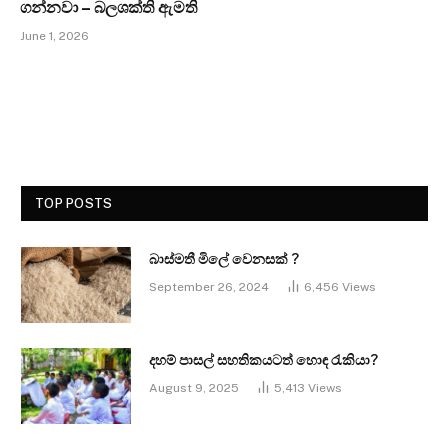
ගන්නවා – බලශක්ති ඇමති
June 1, 2026
TOP POSTS
බාස්මතී මිලේ වෙනසක් ?
September 26, 2024
6,456
Views
දහම් පාසල් සහතිකයටත් හොඳ රැකියා?
August 9, 2025
5,413
Views