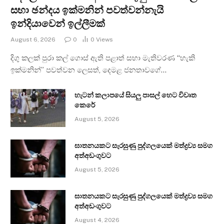
සභා ඡන්දය ඉක්මනින් පවත්වන්නැයි
ඉන්දියාවෙන් ඉල්ලීමක්
August 6, 2026
0
0
Views
දිගු කලක් පුරා කල් ගොස් ඇති පළාත් සභා මැතිවරණ “හැකි
ඉක්මනින්” පවත්වන ලෙසත්, දෙමළ ජනතාවගේ…
හැටන් කලාපයේ සියලු පාසල් හෙට විවෘත
කෙරේ
August 5, 2026
ඝාතනයකට සැරසුණු පුද්ගලයෙක් මත්ද්‍රව්‍ය සමග
අත්අඩංගුවට
August 5, 2026
ඝාතනයකට සැරසුණු පුද්ගලයෙක් මත්ද්‍රව්‍ය සමග
අත්අඩංගුවට
August 4, 2026