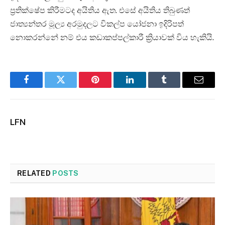
ප්‍රතික්ෂේප කිරීමටද අයිතිය ඇත. එසේ අයිතිය තිබුණත්
ජාත්‍යන්තර මූල්‍ය අරමුදලට විකල්ප යෝජනා ඉදිරිපත්
නොකරන්නේ නම් එය කඩාකප්පල්කාරී ක්‍රියාවක් විය හැකියි.
Facebook
Twitter
Pinterest
LinkedIn
Tumblr
Email
LFN
RELATED
POSTS