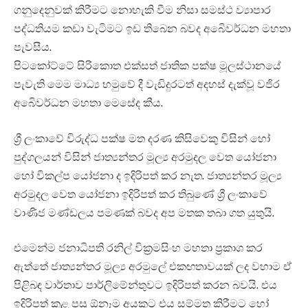
ගනුදෙනුවක් කිරීමට නොහැකි වීම නිසා සමස්ථ ව්‍යාපාර
පද්ධතියම කඩා වැටිමට ඉඩ තිබෙන බවද අබෙිවර්ධන මහතා
පැවසීය.
පිටකෝට්ටේ සිරිකොත එක්සත් ජාතික පක්ෂ මූලස්ථානයේ
පැවැති මෙම මාධ්‍ය හමුවේ දී වැඩිදුරටත් අදහස් දැක්වූ වජිර
අබෙිවර්ධන මහතා මෙසේද කීය.
ශ්‍රී ලංකාවේ විරුද්ධ පක්ෂ මත දරණ කිසිවෙකු විසින් හෝ
පුද්ගලයන් විසින් ජාත්‍යන්තර මූල්‍ය අරමුදල වෙත යෝජනා
හෝ විකල්ප යෝජනා ද ඉදිරිපත් කර නැත. ජාත්‍යන්තර මූල්‍ය
අරමුදල වෙත යෝජනා ඉදිරිපත් කර තිබුණේ ශ්‍රී ලංකාවේ
වාණිජ මණ්ඩලය පමණක් බවද අප මතක තබා ගත යුතුයි.
එමෙන්ම ජනාධිපති රනිල් වික්‍රමසිංහ මහතා ප්‍රකාශ කර
ඇත්තේ ජාත්‍යන්තර මූල්‍ය අරමුලේ එකඟතාවයක් ලද වහාම ඒ
පිළිබඳ වාර්තාව පාර්ලිමේන්තුවට ඉදිරිපත් කරන බවයි. එය
ඉදිරිපත් කළ පසු ඕනෑම අයකුට එය සම්මත කිරීමට හෝ