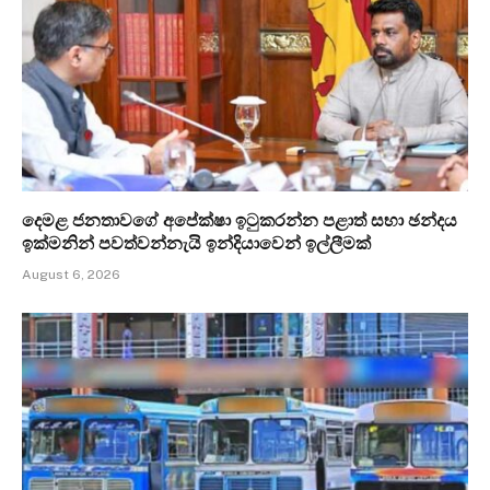
දෙමළ ජනතාවගේ අපේක්ෂා ඉටුකරන්න පළාත් සභා ඡන්දය
ඉක්මනින් පවත්වන්නැයි ඉන්දියාවෙන් ඉල්ලීමක්
August 6, 2026