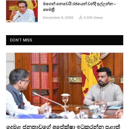
මගෙන් නෙවෙයි රජයෙන් වන්දි ඉල්ලන්න –
මෛත්‍රී
December 6, 2022
3,615
Views
DON'T MISS
දෙමළ ජනතාවගේ අපේක්ෂා ඉටුකරන්න පළාත්