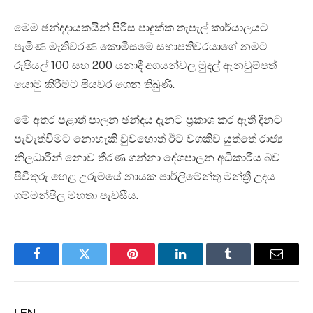
මෙම ඡන්දදායකයින් පිරිස පාදුක්ක තැපැල් කාර්යාලයට
පැමිණ මැතිවරණ කොමිසමේ සභාපතිවරයාගේ නමට
රුපියල් 100 සහ 200 යනාදී අගයන්වල මුදල් ඇනවුම්පත්
යොමු කිරීමට පියවර ගෙන තිබුණි.
මේ අතර පළාත් පාලන ඡන්දය දැනට ප්‍රකාශ කර ඇති දිනට
පැවැත්වීමට නොහැකි වුවහොත් ඊට වගකිව යුත්තේ රාජ්‍ය
නිලධාරින් නොව තීරණ ගන්නා දේශපාලන අධිකාරිය බව
පිවිතුරු හෙළ උරුමයේ නායක පාර්ලිමේන්තු මන්ත්‍රී උදය
ගම්මන්පිල මහතා පැවසීය.
Facebook
Twitter
Pinterest
LinkedIn
Tumblr
Email