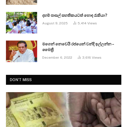
දහම් පාසල් සහතිකයටත් හොඳ රැකියා?
August 9, 2025
5,414
Views
මගෙන් නෙවෙයි රජයෙන් වන්දි ඉල්ලන්න –
මෛත්‍රී
December 6, 2022
3,616
Views
DON'T MISS