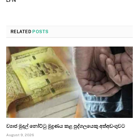
LFN
RELATED
POSTS
ව්‍යාජ මුදල් නෝට්ටු මුද්‍රණය කළ පුද්ගලයෙකු අත්අඩංගුවට
August 9, 2026