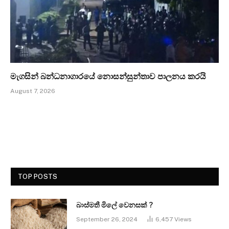
මැගසින් බන්ධනාගාරයේ නොසන්සුන්තාව පාලනය කරයි
August 7, 2026
TOP POSTS
බාස්මතී මිලේ වෙනසක් ?
September 26, 2024
6,457
Views