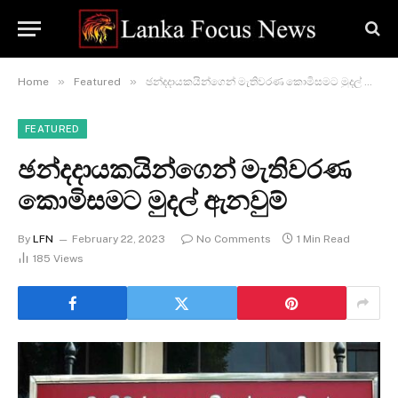
»
»
Home
Featured
ඡන්දදායකයින්ගෙන් මැතිවරණ කොමිසමට මුදල් ඇනවුම්
FEATURED
ඡන්දදායකයින්ගෙන් මැතිවරණ
කොමිසමට මුදල් ඇනවුම්
By
LFN
February 22, 2023
No Comments
1 Min Read
185
Views