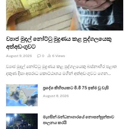
ව්‍යාජ මුදල් නෝට්ටු මුද්‍රණය කළ පුද්ගලයෙකු
අත්අඩංගුවට
August 9, 2026
0
6
Views
ව්‍යාජ මුදල් නෝට්ටු මුද්‍රණය කළ පුද්ගලයෙකු බස්නාහිර පළාත
දකුණ දිසා අපරාධ කොට්ඨාශය මගින් අත්අඩංගුවට ගෙන…
ප්‍රදේශ කිහිපයකට මි.මී 75 ඉක්ම වූ වැසි
August 8, 2026
මැගසින් බන්ධනාගාරයේ නොසන්සුන්තාව
පාලනය කරයි