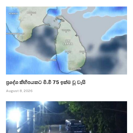
ප්‍රදේශ කිහිපයකට මි.මී 75 ඉක්ම වූ වැසි
August 8, 2026