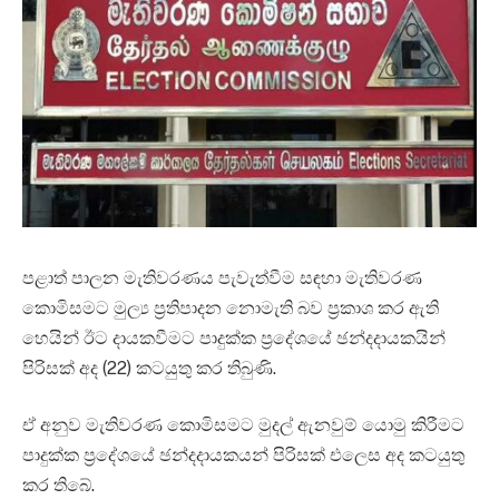
පළාත් පාලන මැතිවරණය පැවැත්වීම සඳහා මැතිවරණ
කොමිසමට මුල්‍ය ප්‍රතිපාදන නොමැති බව ප්‍රකාශ කර ඇති
හෙයින් ඊට දායකවීමට පාදුක්ක ප්‍රදේශයේ ඡන්දදායකයින්
පිරිසක් අද (22) කටයුතු කර තිබුණි.
ඒ අනුව මැතිවරණ කොමිසමට මුදල් ඇනවුම් යොමු කිරීමට
පාදුක්ක ප්‍රදේශයේ ඡන්දදායකයන් පිරිසක් එලෙස අද කටයුතු
කර තිබේ.