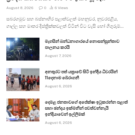
August 8, 2026
0
6
Views
සබරගමුව සහ බස්නාහිර පළාත්වලත් මහනුවර, නුවරඑළිය,
ගාල්ල සහ මාතර දිස්ත්‍රික්කවලත් විටින් විට වැසි හෝ ගිගුරුම්…
මැගසින් බන්ධනාගාරයේ නොසන්සුන්තාව
පාලනය කරයි
August 7, 2026
අනතුරට පත් යත්‍රාවේ සිටි ඉන්දීය ධීවරයින්
11දෙනාම බේරාගනී
August 6, 2026
දෙමළ ජනතාවගේ අපේක්ෂා ඉටුකරන්න පළාත්
සභා ඡන්දය ඉක්මනින් පවත්වන්නැයි
ඉන්දියාවෙන් ඉල්ලීමක්
August 6, 2026