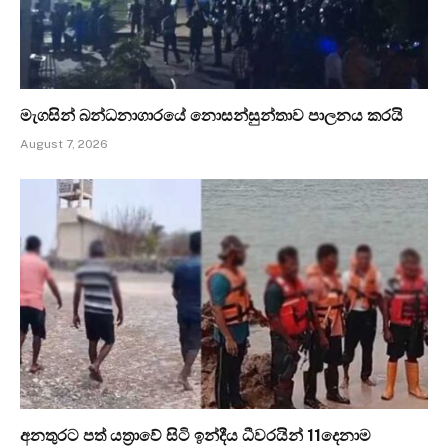
මැගසින් බන්ධනාගාරයේ නොසන්සුන්තාව පාලනය කරයි
August 7, 2026
අනතුරට පත් යත්‍රාවේ සිටි ඉන්දීය ධීවරයින් 11දෙනාම