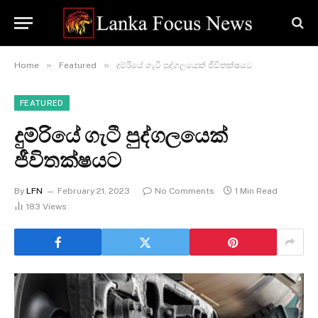
»
»
Home
Featured
දුම්රියේ ගැටී පුද්ගලයෙක් ජීවිතක්ෂයට
FEATURED
දුම්රියේ ගැටී පුද්ගලයෙක්
ජීවිතක්ෂයට
By
LFN
February 21, 2023
No Comments
1 Min Read
183
Views