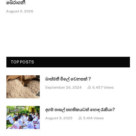
බේරාගනී
August 6, 2026
TOP POSTS
බාස්මතී මිලේ වෙනසක් ?
September 26, 2024
6,457
Views
දහම් පාසල් සහතිකයටත් හොඳ රැකියා?
August 9, 2025
5,414
Views