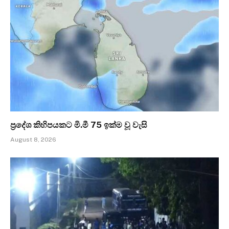
ප්‍රදේශ කිහිපයකට මි.මී 75 ඉක්ම වූ වැසි
August 8, 2026