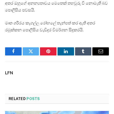
අතර ඔහුගේ අනන්‍යතාවය මෙතෙක් තහවුරු වී නොමැති බව
පොලීසිය පවසයි.
මෘත ශරීරය කෑගල්ල රෝහලේ තැන්පත් කර ඇති අතර
රඹුක්කන පොලීසිය වැඩිදුර විමර්ශන සිදුකරයි.
Facebook
Twitter
Pinterest
LinkedIn
Tumblr
Email
LFN
RELATED
POSTS