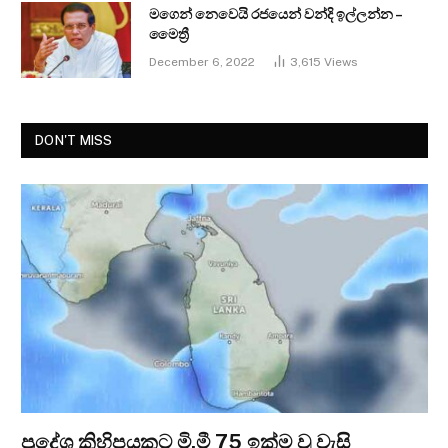
මගෙන් නෙවෙයි රජයෙන් වන්දි ඉල්ලන්න –
මෛත්‍රී
December 6, 2022
3,615
Views
DON'T MISS
ප්‍රදේශ කිහිපයකට මි.මී 75 ඉක්ම වූ වැසි