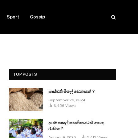
Sport
Gossip
TOP POSTS
බාස්මතී මිලේ වෙනසක් ?
September 26, 2024
6,456
Views
දහම් පාසල් සහතිකයටත් හොඳ
රැකියා?
August 9, 2025
5,413
Views