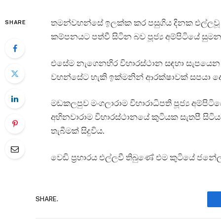
තමන්වහන්සේ ඉලක්ක කර පසුගිය දිනක එල්ලවූ 
SHARE
කම්පනයට පත්වී සිටින බව පූජ්‍ය අම්පිටියේ සු
එසේම නැගෙනහිර විහාරස්ථාන සඳහා සැපයෙන ආ
වහන්සේට හැකි ඉක්මනින් ආරක්ෂ‍ාවක් සපයා ද
මඩකලපුව මංගලාරාම විහාරාධිපති පූජ්‍ය අම්පිටිය
අභිනවාරාම විහාරස්ථානයේ කුටියක සැතපී සිටියදී
තැබීමක් සිදුවිය.
වෙඩි ප්‍රහාරය එල්ලවී තිබුණේ එම කුටියේ ජන
SHARE.