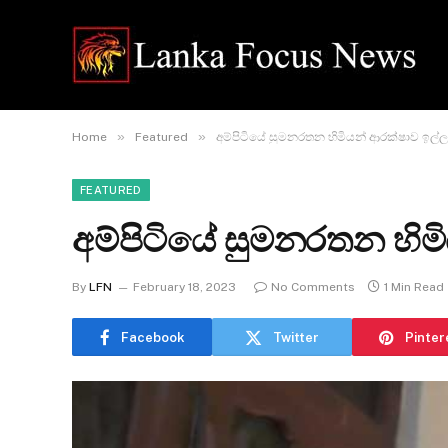
»
»
Home
Featured
අම්පිටියේ සුමනරතන හිමියන් ආරක්ෂාව ඉල්ල
FEATURED
අම්පිටියේ සුමනරතන හිම
By
LFN
February 18, 2023
No Comments
1 Min Read
Facebook
Twitter
Pinter