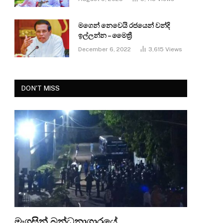
මගෙන් නෙවෙයි රජයෙන් වන්දි
ඉල්ලන්න – මෛත්‍රී
December 6, 2022
3,615
Views
DON'T MISS
මැගසින් බන්ධනාගාරයේ