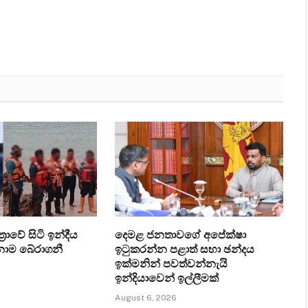
‍රාවේ සිටි ඉන්දීය
දෙමළ ජනතාවගේ අපේක්ෂා
ෙනාම බේරාගනී
ඉටුකරන්න පළාත් සභා ඡන්දය
ඉක්මනින් පවත්වන්නැයි
ඉන්දියාවෙන් ඉල්ලීමක්
August 6, 2026