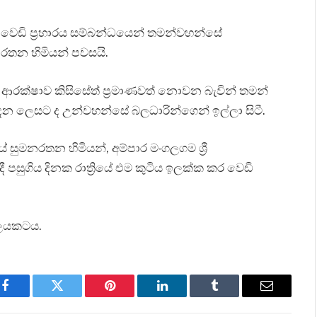
වෙඩි ප්‍රහාරය සම්බන්ධයෙන් තමන්වහන්සේ
මනරතන හිමියන් පවසයි.
රක්ෂාව කිසිසේත් ප්‍රමාණවත් නොවන බැවින් තමන්
ෙන ලෙසට ද උන්වහන්සේ බලධාරින්ගෙන් ඉල්ලා සිටී.
ේ සුමනරතන හිමියන්, අම්පාර මංගලගම ශ්‍රී
 පසුගිය දිනක රාත්‍රියේ එම කුටිය ඉලක්ක කර වෙඩි
ේලයකටය.
Facebook
Twitter
Pinterest
LinkedIn
Tumblr
Email