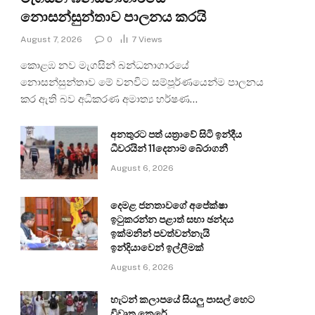
නොසන්සුන්තාව පාලනය කරයි
August 7, 2026
0
7
Views
කොළඹ නව මැගසින් බන්ධනාගාරයේ
නොසන්සුන්තාව මේ වනවිට සම්පූර්ණයෙන්ම පාලනය
කර ඇති බව අධිකරණ අමාත්‍ය හර්ෂණ…
අනතුරට පත් යත්‍රාවේ සිටි ඉන්දීය
ධීවරයින් 11දෙනාම බේරාගනී
August 6, 2026
දෙමළ ජනතාවගේ අපේක්ෂා
ඉටුකරන්න පළාත් සභා ඡන්දය
ඉක්මනින් පවත්වන්නැයි
ඉන්දියාවෙන් ඉල්ලීමක්
August 6, 2026
හැටන් කලාපයේ සියලු පාසල් හෙට
විවෘත කෙරේ