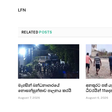
LFN
RELATED
POSTS
මැගසින් බන්ධනාගාරයේ
අනතුරට පත් යත්
නොසන්සුන්තාව පාලනය කරයි
ධීවරයින් 11ද
August 7, 2026
August 6, 2026