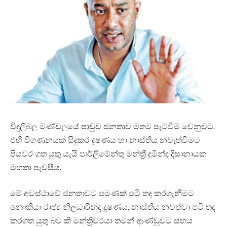
විදුලිබල මණ්ඩලයේ පාඩුව ජනතාව මතම පැටවීම වෙනුවට,
එහි විගණනයක් සිදුකර දූෂණය හා නාස්තිය නවැත්වීමට
පියවර ගත යුතු යැයි පාර්ලිමේන්තු මන්ත්‍රී දුමින්ද දිසානායක
මහතා පැවසීය.
මේ අවස්ථාවේ ජනතාවට පමණක් පටි තද කරගැනීමට
නොකියා රාජ්‍ය නිලධාරීන්ද දූෂණය, නාස්තිය නවත්වා පටි තද
කරගත යුතු බව කී මන්ත්‍රීවරයා තමන් ආණ්ඩුවට සහය