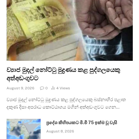
ව්‍යාජ මුදල් නෝට්ටු මුද්‍රණය කළ පුද්ගලයෙකු
අත්අඩංගුවට
August 9, 2026
0
4
Views
ව්‍යාජ මුදල් නෝට්ටු මුද්‍රණය කළ පුද්ගලයෙකු බස්නාහිර පළාත
දකුණ දිසා අපරාධ කොට්ඨාශය මගින් අත්අඩංගුවට ගෙන…
ප්‍රදේශ කිහිපයකට මි.මී 75 ඉක්ම වූ වැසි
August 8, 2026