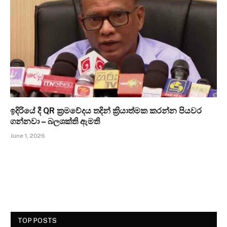
ඉදිරියේ දී QR ක්‍රමවේදය තදින් ක්‍රියාත්මක කරන්න පියවර
ගන්නවා – බලශක්ති ඇමති
June 1, 2026
TOP POSTS