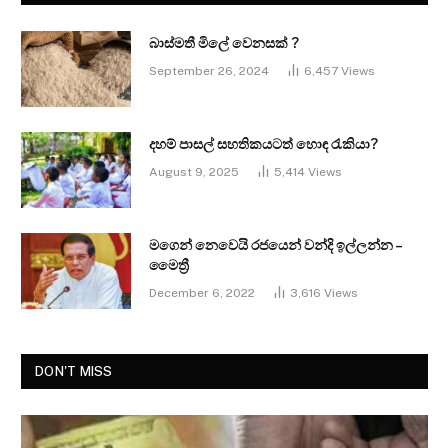
බාස්මතී මිලේ වෙනසක් ?
September 26, 2024
6,457
Views
දහම් පාසල් සහතිකයටත් හොඳ රැකියා?
August 9, 2025
5,414
Views
මගෙන් නෙවෙයි රජයෙන් වන්දි ඉල්ලන්න –
මෛත්‍රී
December 6, 2022
3,616
Views
DON'T MISS