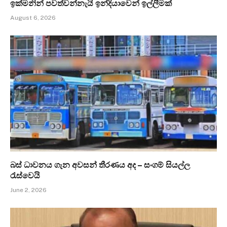
ඉක්මනින් පවත්වන්නැයි ඉන්දියාවෙන් ඉල්ලීමක්
August 6, 2026
බස් ධාවනය ගැන අවසන් තීරණය අද – සංගම් සියල්ල
රැස්වෙයි
June 2, 2026