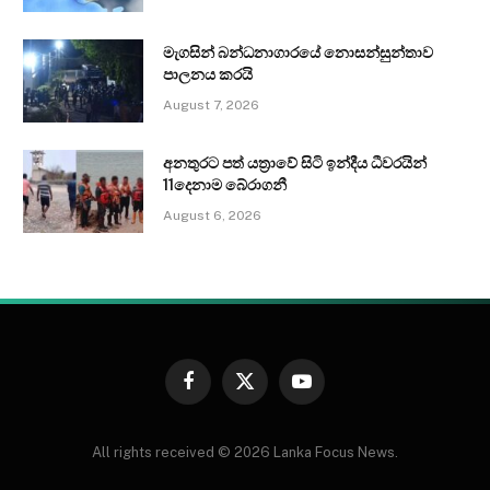
මැගසින් බන්ධනාගාරයේ නොසන්සුන්තාව
පාලනය කරයි
August 7, 2026
අනතුරට පත් යත්‍රාවේ සිටි ඉන්දීය ධීවරයින්
11දෙනාම බේරාගනී
August 6, 2026
Facebook
X
YouTube
(Twitter)
All rights received © 2026 Lanka Focus News.