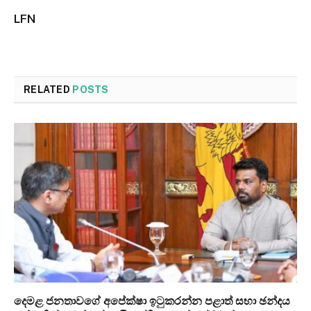
LFN
RELATED
POSTS
දෙමළ ජනතාවගේ අපේක්ෂා ඉටුකරන්න පළාත් සභා ඡන්දය