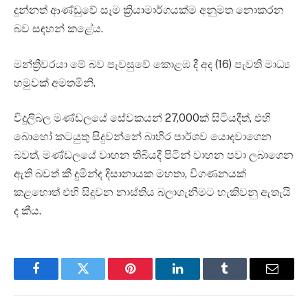
දුන්නත් ආණ්ඩුවේ සෑම ක්‍රියාමාර්ගයක්ම අනුමත නොකරන
බව සඳහන් කළේය.
මන්ත්‍රීවරයා මේ බව පැවසුවේ කොළඹ දී අද (16) පැවති මාධ්‍ය
හමුවක් අමතමිනි.
විදුලිබල මණ්ඩලයේ සේවකයන් 27,000ක් සිටියදීත්, එහි
බොහෝ කටයුතු සිදුවන්නේ බාහිර පාර්ශව යොදවාගෙන
බවත්, මණ්ඩලයේ වාහන තිබියදී පිටින් වාහන පවා ලබාගෙන
ඇති බවත් කී දුමින්ද දිසානායක මහතා, විගණනයක්
කළහොත් එහි සිදුවන නාස්තිය බලාගැනීමට හැකිවනු ඇතැයි
ද කීය.
Facebook
Twitter
Pinterest
LinkedIn
Tumblr
Email