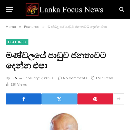
»
»
Home
Featured
මණ්ඩලයේ පාඩුව ජනතාවට දෙන්න එපා
FEATURED
මණ්ඩලයේ පාඩුව ජනතාවට
දෙන්න එපා
By
LFN
February 17, 2023
No Comments
1 Min Read
281
Views