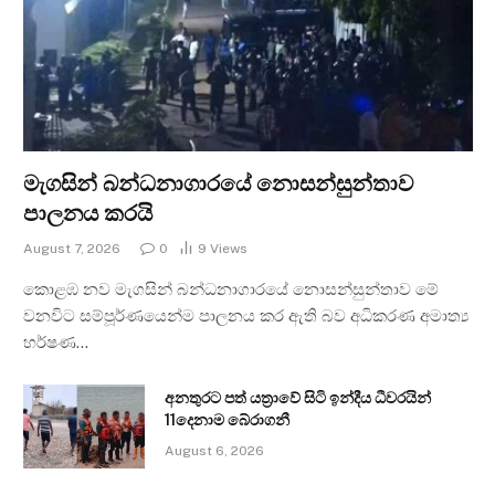
මැගසින් බන්ධනාගාරයේ නොසන්සුන්තාව
පාලනය කරයි
August 7, 2026
0
9
Views
කොළඹ නව මැගසින් බන්ධනාගාරයේ නොසන්සුන්තාව මේ
වනවිට සම්පූර්ණයෙන්ම පාලනය කර ඇති බව අධිකරණ අමාත්‍ය
හර්ෂණ…
අනතුරට පත් යත්‍රාවේ සිටි ඉන්දීය ධීවරයින්
11දෙනාම බේරාගනී
August 6, 2026