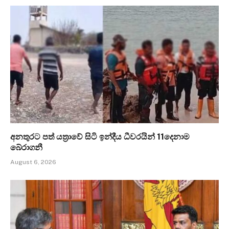
අනතුරට පත් යත්‍රාවේ සිටි ඉන්දීය ධීවරයින් 11දෙනාම
බේරාගනී
August 6, 2026