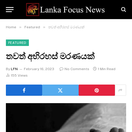
»
»
Home
Featured
තවත් අභිරහස් මරණයක්
FEATURED
තවත් අභිරහස් මරණයක්
By
LFN
February 16, 2023
No Comments
1 Min Read
155
Views