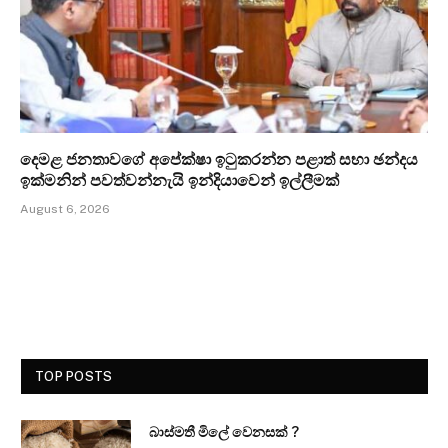
දෙමළ ජනතාවගේ අපේක්ෂා ඉටුකරන්න පළාත් සභා ඡන්දය
ඉක්මනින් පවත්වන්නැයි ඉන්දියාවෙන් ඉල්ලීමක්
August 6, 2026
TOP POSTS
බාස්මතී මිලේ වෙනසක් ?