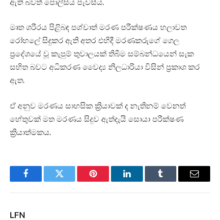
ඇති බවත් පොලීසිය පැවසීය.
මෘත ශරීරය පිළිබඳ පශ්චාත් මරණ පරීක්ෂණය හලාවත
රෝහලේ සිදුකර ඇති අතර එහිදී මරණකරුගේ ගෙල
ප්‍රදේශයේ වූ කැපුම් තුවාලයක් තිබීම සම්බන්ධයෙන් සැක
සහිත බවට අධිකරණ වෛද්‍ය නිලධාරියා විසින් ප්‍රකාශ කර
ඇත.
ඒ අනුව මරණය සාහසික ක්‍රියාවක් ද නැතිනම් වෙනත්
හේතුවක් මත මරණය සිදුව ඇත්දැයි සොයා පරීක්ෂණ
ක්‍රියාත්මකය.
Facebook
Twitter
Pinterest
LinkedIn
Tumblr
Email
LFN