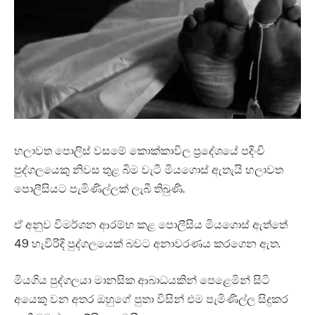
හලාවත පොලිස් වසමේ කොක්කාවිල ප්‍රදේශයේ පදිංචි
පුද්ගලයෙකු නිවස තුළ බිම වැටී මියගොස් ඇතැයි හලාවත
පොලීසියට පැමිණිල්ලක් ලැබී තිබුණි.
ඒ අනුව විමර්ශන ආරම්භ කළ පොලීසිය මියගොස් ඇත්තේ
49 හැවිරිදි පුද්ගලයෙක් බවට අනාවරණය කරගෙන ඇත.
මියගිය පුද්ගලයා මානසික ආබාධයකින් පෙළෙමින් සිටි
අයෙකු වන අතර ඔහුගේ පුතා විසින් එම පැමිණිල්ල සිදුකර