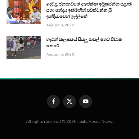
දෙමළ ජනතාවගේ අපේක්ෂා ඉටුකරන්න පළාත්
සභා ඡන්දය ඉක්මනින් පවත්වන්නැයි
ඉන්දියාවෙන් ඉල්ලීමක්
August 6, 2026
හැටන් කලාපයේ සියලු පාසල් හෙට විවෘත
කෙරේ
August 5, 2026
Facebook
X
YouTube
(Twitter)
All rights received © 2026 Lanka Focus News.