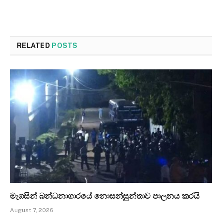
RELATED
POSTS
මැගසින් බන්ධනාගාරයේ නොසන්සුන්තාව පාලනය කරයි
August 7, 2026