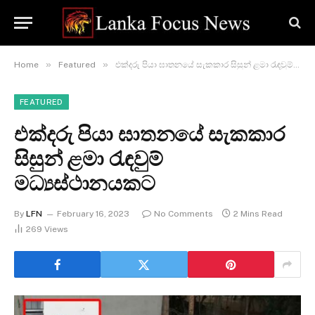
»
»
Home
Featured
එක්දරු පියා ඝාතනයේ සැකකාර සිසුන් ළමා රැඳවුම් මධ්‍යස්ථානයකට
FEATURED
එක්දරු පියා ඝාතනයේ සැකකාර
සිසුන් ළමා රැඳවුම්
මධ්‍යස්ථානයකට
By
LFN
February 16, 2023
No Comments
2 Mins Read
269
Views