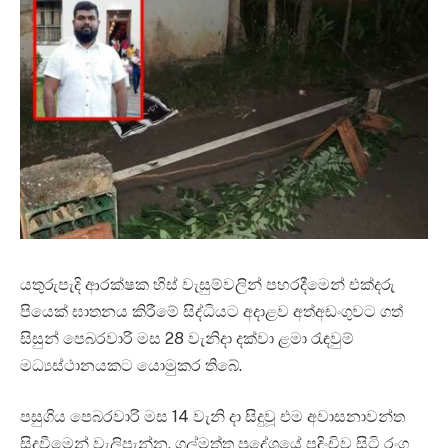
යතුරුපැදි ආරක්ෂක හිස් වැසුම්වලින් පහරදීමෙන් එක්දරු
පියෙක් ඝාතනය කිරීමේ සිද්ධියට අදාළව අත්අඩංගුවට ගත්
සිසුන් පෙබරවාරි මස 28 වැනිදා දක්වා ළමා රැඳවුම්
මධ්‍යස්ථානයකට යොමුකර තිබේ.
පසුගිය පෙබරවාරි මස 14 වැනි දා සිදුවූ එම අවාසනාවන්ත
සිදුවීමෙන් වැලිපැන්න, ගල්මත්ත ප්‍රදේශයේ පදිංචිව සිටි රංග