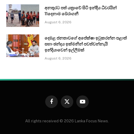
අනතුරට පත් යත්‍රාවේ සිටි ඉන්දීය ධීවරයින්
11දෙනාම බේරාගනී
August 6, 2026
දෙමළ ජනතාවගේ අපේක්ෂා ඉටුකරන්න පළාත්
සභා ඡන්දය ඉක්මනින් පවත්වන්නැයි
ඉන්දියාවෙන් ඉල්ලීමක්
August 6, 2026
Facebook
X
YouTube
(Twitter)
All rights received © 2026 Lanka Focus News.