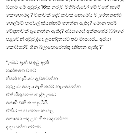
ඔයාට මේ අවුරුදු 16ක නරුම මිනීමරුවෝ මේ වගේ කරේ
කොහොමද ? වතාවක් දෙවතාවක් නෙමෙයි මැරෙනකන්ම
හෙල්මට් පාරවල් කීයක්නම් ගහන්න ඇතිද? මොන තරම්
වේදනාවක් දැනෙන්න ඇතිද? අයියගෙයි අක්කගෙයි බබාගේ
පළවෙනි අවුරුද්දෙ උපන්දිනයට තව මාසයයි… අයියා
කොයිතරම් හීන බලාපොරොත්තු දකින්න ඇතිද ?”
“උඹට දැන් සතුටු ඇති
තාත්තගෙ වටේ
හිතේ හැටියට දැවටෙන්න
තුරුලට වෙලා ඇති තරම් නැළවෙන්න
ඒත් හිතුනෙම නැද්ද උඹට
පොඩි එකී තාම චූටියි
ඒකිට මාව ඕනම කාලෙ
කොහොමද උඹ හිත හදාගත්තෙ
දාල යන්න අම්මව