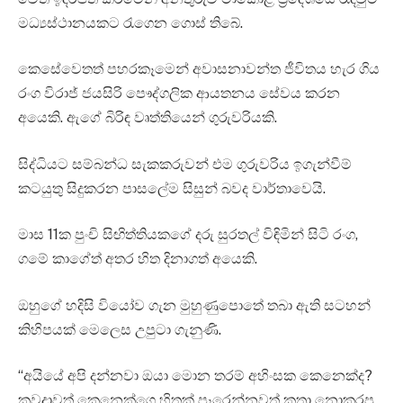
මධ්‍යස්ථානයකට රැගෙන ගොස් තිබේ.
කෙසේවෙතත් පහරකෑමෙන් අවාසනාවන්ත ජීවිතය හැර ගිය
රංග විරාජ් ජයසිරි පෞද්ගලික ආයතනය සේවය කරන
අයෙකි. ඇගේ බිරිඳ වෘත්තියෙන් ගුරුවරියකි.
සිද්ධියට සම්බන්ධ සැකකරුවන් එම ගුරුවරිය ඉගැන්වීම්
කටයුතු සිදුකරන පාසලේම සිසුන් බවද වාර්තාවෙයි.
මාස 11ක පුංචි සිඟිත්තියකගේ දරු සුරතල් විඳිමින් සිටි රංග,
ගමේ කාගේත් අතර හිත දිනාගත් අයෙකි.
ඔහුගේ හදිසි වියෝව ගැන මුහුණුපොතේ තබා ඇති සටහන්
කිහිපයක් මෙලෙස උපුටා ගැනුණි.
“අයියේ අපි දන්නවා ඔයා මොන තරම් අහිංසක කෙනෙක්ද?
කවදාවත් කෙනෙක්ගෙ හිතක් පෑරෙන්නවත් කතා නොකරපු