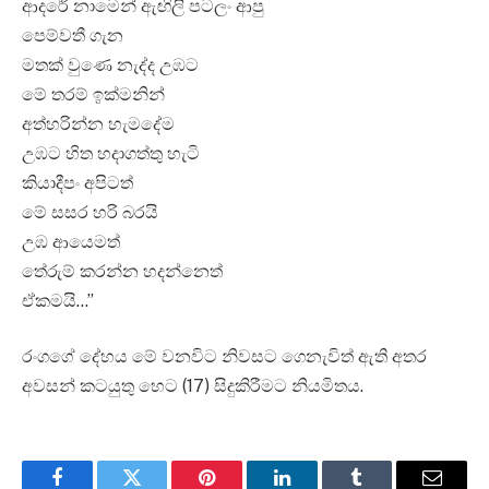
ආදරේ නාමෙන් ඇඟිලි පටලං ආපු
පෙම්වතී ගැන
මතක් වුණෙ නැද්ද උඹට
මේ තරම් ඉක්මනින්
අත්හරින්න හැමදේම
උඹට හිත හදාගත්තු හැටි
කියාදීපං අපිටත්
මේ සසර හරි බරයි
උඹ ආයෙමත්
තේරුම් කරන්න හදන්නෙත්
ඒකමයි…”
රංගගේ දේහය මේ වනවිට නිවසට ගෙනැවිත් ඇති අතර
අවසන් කටයුතු හෙට (17) සිදුකිරීමට නියමිතය.