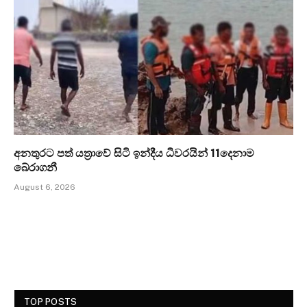
අනතුරට පත් යත්‍රාවේ සිටි ඉන්දීය ධීවරයින් 11දෙනාම
බේරාගනී
August 6, 2026
TOP POSTS