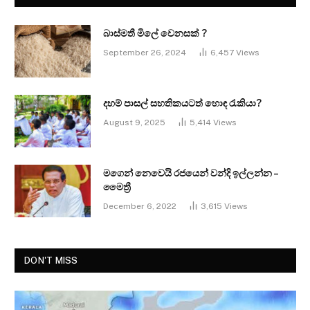
බාස්මතී මිලේ වෙනසක් ?
September 26, 2024
6,457
Views
දහම් පාසල් සහතිකයටත් හොඳ රැකියා?
August 9, 2025
5,414
Views
මගෙන් නෙවෙයි රජයෙන් වන්දි ඉල්ලන්න –
මෛත්‍රී
December 6, 2022
3,615
Views
DON'T MISS