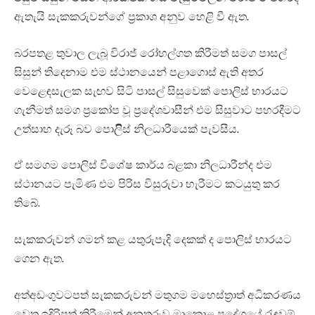
ඇතැයි සැකකරුවන්ගේ ප්‍රකාශ අනුව හෙළි වී ඇත.
බරපතළ තුවාල ලැබූ විරාජ් රෝහල්ගත කිරීමත් සමග පාසල්
සිසුන් තිදෙනාම එම ස්ථානයෙන් පළාගොස් ඇති අතර
වෙළෙඳසැලක සැඟව සිටි පාසල් සිසුවෙක් පොලිස් භාරයට
ගැනීමත් සමග ප්‍රකෝප වූ ප්‍රදේශවාසීන් එම සිසුවාට පහරදීමට
උත්සාහ දැරූ බව පොලිිස් නිලධාරීයෙක් පැවසීය.
ඒ සමගම පොලිස් විශේෂ කාර්ය බළකා නිලධාරීන්ද එම
ස්ථානයට පැමිණ එම පිරිස විසුරුවා හැරීමට කටයුතු කර
තිබේ.
සැකකරුවන් ගමන් කළ යතුරුපැදි දෙකක් ද පොලිස් භාරයට
ගෙන ඇත.
අත්අඩංගුවටපත් සැකකරුවන් මතුගම මහෙස්ත්‍රාත් අධිකරණය
වෙත ඉදිරිපත් කිරීමෙන් අනතුරුව මාකොළ ප්‍රදේශයේ රැඳවුම්