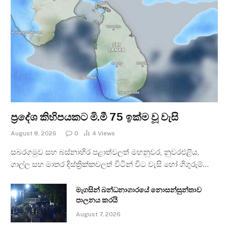
ප්‍රදේශ කිහිපයකට මි.මී 75 ඉක්ම වූ වැසි
August 8, 2026
0
4
Views
සබරගමුව සහ බස්නාහිර පළාත්වලත් මහනුවර, නුවරඑළිය,
ගාල්ල සහ මාතර දිස්ත්‍රික්කවලත් විටින් විට වැසි හෝ ගිගුරුම්…
මැගසින් බන්ධනාගාරයේ නොසන්සුන්තාව
පාලනය කරයි
August 7, 2026