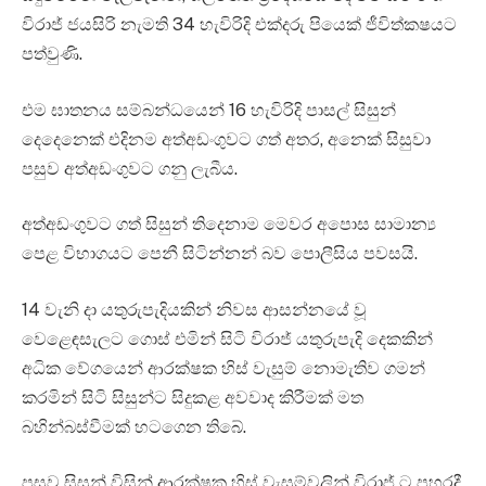
විරාජ් ජයසිරි නැමති 34 හැවිරිදි එක්දරු පියෙක් ජීවිත්කෂයට
පත්වුණි.
එම ඝාතනය සම්බන්ධයෙන් 16 හැවිරිදි පාසල් සිසුන්
දෙදෙනෙක් එදිනම අත්අඩංගුවට ගත් අතර, අනෙක් සිසුවා
පසුව අත්අඩංගුවට ගනු ලැබීය.
අත්අඩංගුවට ගත් සිසුන් තිදෙනාම මෙවර අපොස සාමාන්‍ය
පෙළ විභාගයට පෙනී සිටින්නන් බව පොලීසිය පවසයි.
14 වැනි දා යතුරුපැදියකින් නිවස ආසන්නයේ වූ
වෙළෙඳසැලට ගොස් එමින් සිටි විරාජ් යතුරුපැදි දෙකකින්
අධික වේගයෙන් ආරක්ෂක හිස් වැසුම් නොමැතිව ගමන්
කරමින් සිටි සිසුන්ට සිදුකළ අවවාද කිරීමක් මත
බහින්බස්වීමක් හටගෙන තිබේ.
පසුව සිසුන් විසින් ආරක්ෂක හිස් වැසුම්වලින් විරාජ් ට පහරදී