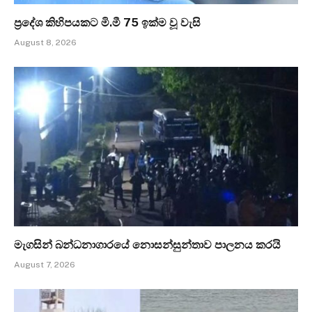
ප්‍රදේශ කිහිපයකට මි.මී 75 ඉක්ම වූ වැසි
August 8, 2026
මැගසින් බන්ධනාගාරයේ නොසන්සුන්තාව පාලනය කරයි
August 7, 2026