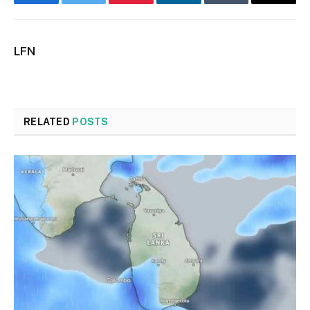
Facebook
Twitter
Pinterest
LinkedIn
Tumblr
Email
LFN
RELATED
POSTS