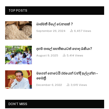
TOP POSTS
බාස්මතී මිලේ වෙනසක් ?
September 26, 2024
6,457
Views
දහම් පාසල් සහතිකයටත් හොඳ රැකියා?
August 9, 2025
5,414
Views
මගෙන් නෙවෙයි රජයෙන් වන්දි ඉල්ලන්න –
මෛත්‍රී
December 6, 2022
3,615
Views
DON'T MISS