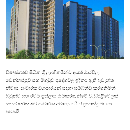
විදෙස්ගතව සිටින ශ්‍රී ලාංකිකයින්ට අයත් මාරවිල,
වෙන්නප්පුව සහ මීගමුව ප්‍රදේශවල ඉදිකර ඇති දැවැන්ත
නිවාස, සංචාරක ව්‍යාපාරයන් සඳහා සම්බන්ධ කරගනිමින්
ඔවුන්ට සහ රටට ප්‍රතිලාභ හිමිකරගැනීමේ වැඩපිළිවෙලක්
සකස් කරන බව සංචාරක අමාත්‍ය හරීන් ප්‍රනාන්දු මහතා
පවසයි.