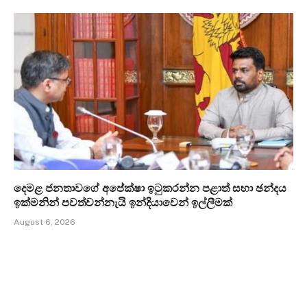
දෙමළ ජනතාවගේ අපේක්ෂා ඉටුකරන්න පළාත් සභා ඡන්දය
ඉක්මනින් පවත්වන්නැයි ඉන්දියාවෙන් ඉල්ලීමක්
August 6, 2026