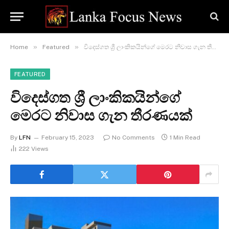
»
»
Home
Featured
විදෙස්ගත ශ්‍රී ලාංකිකයින්ගේ මෙරට නිවාස ගැන තීරණයක්
FEATURED
විදෙස්ගත ශ්‍රී ලාංකිකයින්ගේ
මෙරට නිවාස ගැන තීරණයක්
By
LFN
February 15, 2023
No Comments
1 Min Read
222
Views