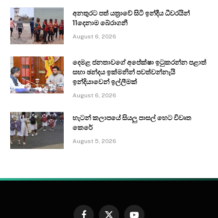
අනතුරට පත් යත්‍රාවේ සිටි ඉන්දීය ධීවරයින්
11දෙනාම බේරාගනී
August 6, 2026
දෙමළ ජනතාවගේ අපේක්ෂා ඉටුකරන්න පළාත්
සභා ඡන්දය ඉක්මනින් පවත්වන්නැයි
ඉන්දියාවෙන් ඉල්ලීමක්
August 6, 2026
හැටන් කලාපයේ සියලු පාසල් හෙට විවෘත
කෙරේ
August 5, 2026