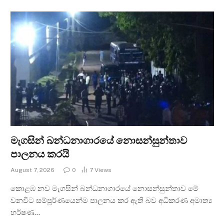
මැගසින් බන්ධනාගාරයේ නොසන්සුන්තාව
පාලනය කරයි
August 7, 2026
0
7
Views
කොළඹ නව මැගසින් බන්ධනාගාරයේ නොසන්සුන්තාව මේ
වනවිට සම්පූර්ණයෙන්ම පාලනය කර ඇති බව අධිකරණ අමාත්‍ය
හර්ෂණ…