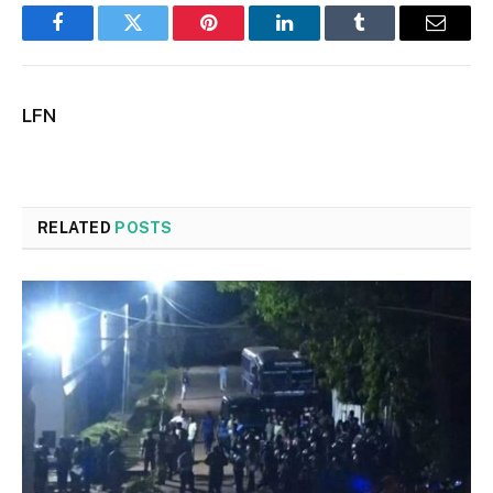
Facebook
Twitter
Pinterest
LinkedIn
Tumblr
Email
LFN
RELATED
POSTS