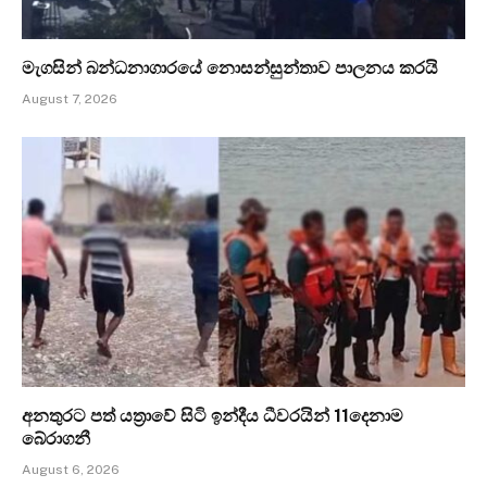
මැගසින් බන්ධනාගාරයේ නොසන්සුන්තාව පාලනය කරයි
August 7, 2026
අනතුරට පත් යත්‍රාවේ සිටි ඉන්දීය ධීවරයින් 11දෙනාම
බේරාගනී
August 6, 2026