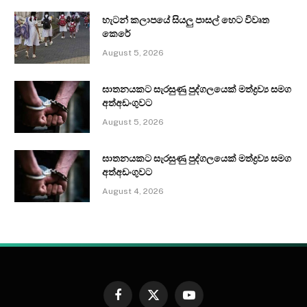
හැටන් කලාපයේ සියලු පාසල් හෙට විවෘත
කෙරේ
August 5, 2026
ඝාතනයකට සැරසුණු පුද්ගලයෙක් මත්ද්‍රව්‍ය සමග
අත්අඩංගුවට
August 5, 2026
ඝාතනයකට සැරසුණු පුද්ගලයෙක් මත්ද්‍රව්‍ය සමග
අත්අඩංගුවට
August 4, 2026
Facebook
X
YouTube