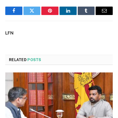
Facebook
Twitter
Pinterest
LinkedIn
Tumblr
Email
LFN
RELATED
POSTS