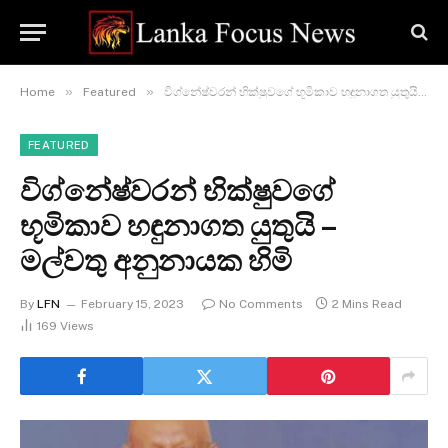
»
»
Home
Featured
විග්නේෂ්වරන් භික්ෂුවගේ භූමිකාව හඳුනාගත යුතුයි – මල්වතු අනුනායක හිමි
FEATURED
විග්නේෂ්වරන් භික්ෂුවගේ
භූමිකාව හඳුනාගත යුතුයි –
මල්වතු අනුනායක හිමි
By
LFN
February 15, 2023
No Comments
2 Mins Read
169
Views