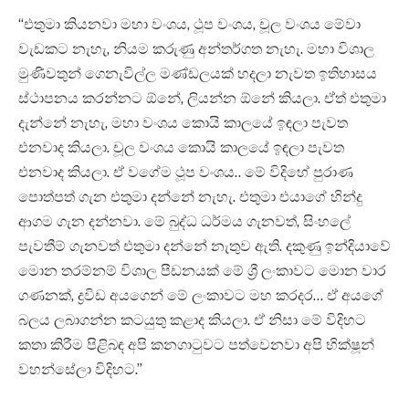
“එතුමා කියනවා මහා වංශය, ථූප වංශය, චූල වංශය මේවා
වැඩකට නැහැ, නියම කරුණු අන්තර්ගත නැහැ. මහා විශාල
මුණිවතුන් ගෙනැවිල්ල මණ්ඩලයක් හදලා නැවත ඉතිහාසය
ස්ථාපනය කරන්නට ඕනේ, ලියන්න ඕනේ කියලා. ඒත් එතුමා
දැන්නේ නැහැ, මහා වංශය කොයි කාලයේ ඉඳලා පැවත
එනවාද කියලා. චූල වංශය කොයි කාලයේ ඉඳලා පැවත
එනවාද කියලා. ඒ වගේම ථූප වංශය.. මේ විදිහේ පුරාණ
පොත්පත් ගැන එතුමා දන්නේ නැහැ. එතුමා එයාගේ හින්දු
ආගම ගැන දන්නවා. මේ බුද්ධ ධර්මය ගැනවත්, සිංහලේ
පැවතීම් ගැනවත් එතුමා දන්නේ නැතුව ඇති. දකුණු ඉන්දියාවේ
මොන තරම්නම් විශාල පීඩනයක් මේ ශ්‍රී ලංකාවට මොන වාර
ගණනක්, ද්‍රවිඩ අයගෙන් මේ ලංකාවට මහ කරදර… ඒ අයගේ
බලය ලබාගන්න කටයුතු කළාද කියලා. ඒ නිසා මේ විදිහට
කතා කිරීම පිළිබඳ අපි කනගාටුවට පත්වෙනවා අපි භික්ෂූන්
වහන්සේලා විදිහට.”