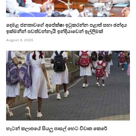
දෙමළ ජනතාවගේ අපේක්ෂා ඉටුකරන්න පළාත් සභා ඡන්දය
ඉක්මනින් පවත්වන්නැයි ඉන්දියාවෙන් ඉල්ලීමක්
August 6, 2026
හැටන් කලාපයේ සියලු පාසල් හෙට විවෘත කෙරේ