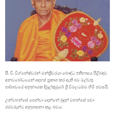
සී. වී. විග්නේෂ්වරන් මන්ත්‍රීවරයා බෞද්ධ ඉතිහාසය පිළිබඳව
අනවබෝධයෙන් අදහස් ප්‍රකාශ කර ඇති බව මල්වතු
පාර්ශවයේ අනුනායක දිඹුල්කුඹුරේ ශ්‍රී විමලධම්ම හිමි පවසයි.
උන්වහන්සේ පෙන්වා දෙන්නේ‍ බුදුන් වහන්සේ පවා
රජවරුන්ට අනුශාසනා කළ බවය.