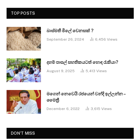
TOP POSTS
බාස්මතී මිලේ වෙනසක් ?
September 26, 2024
6,456
Views
දහම් පාසල් සහතිකයටත් හොඳ රැකියා?
August 9, 2025
5,413
Views
මගෙන් නෙවෙයි රජයෙන් වන්දි ඉල්ලන්න –
මෛත්‍රී
December 6, 2022
3,615
Views
DON'T MISS