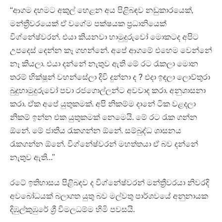
“ආගම දහමට අකුල් හෙළන අය පිළිබඳව නඩුකාරයෙක්,
මන්ත්‍රීවරයෙක් ඒ වගේම පක්ෂයක ප්‍රධානියෙක්
විග්නේෂ්වරන්. එයා කියනවා හාමුදුරුවෝ මොකටද අපිට
උපදෙස් දෙන්න කෑ ගහන්නේ. අපේ ආගමේ එහෙම වෙන්නේ
නෑ කියලා. එයා දන්නේ නැතුව ඇති මේ රට රැකලා මොන
තරම් භික්ෂූන් වහන්සේලා දිවි දුන්නා ද ? එදා ඉඳලා ලොව්තුරා
බුදුහාමුදුරුවෝ පවා රජගොල්ලන්ට අවවාද කරා. අනුශාසනා
කරා. ඒක අපේ යුතුකමක්. අපි නිකම්ම දානේ ටික වළදලා
නිකම් ඉන්න එක යුතුකමක් නෙමෙයි. මේ රට රැක ගන්න
ඕනේ. මේ ජාතිය රැකගන්න ඕනේ. සම්බුද්ධ ශාසනය
රැකගන්න ඕනේ. විග්නේෂ්වරන් මහත්තයා ඒ බව දන්නේ
නැතුව ඇති…”
රටේ ඉතිහාසය පිළිබඳව ද විග්නේෂ්වරන් මන්ත්‍රීවරයා නිවරදි
අවබෝධයක් බලාගත යුතු බව මල්වතු පාර්ශවයේ අනුනායක
දිඹුල්කුඹුරේ ශ්‍රී විමලධම්ම හිමි පවසයි.