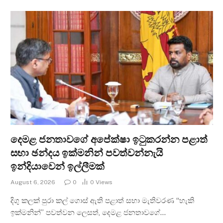
දෙමළ ජනතාවගේ අපේක්ෂා ඉටුකරන්න පළාත්
සභා ඡන්දය ඉක්මනින් පවත්වන්නැයි
ඉන්දියාවෙන් ඉල්ලීමක්
August 6, 2026
0
0
Views
දිගු කලක් පුරා කල් ගොස් ඇති පළාත් සභා මැතිවරණ “හැකි
ඉක්මනින්” පවත්වන ලෙසත්, දෙමළ ජනතාවගේ…