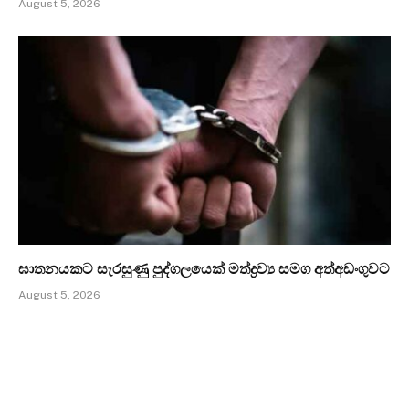
August 5, 2026
ඝාතනයකට සැරසුණු පුද්ගලයෙක් මත්ද්‍රව්‍ය සමග අත්අඩංගුවට
August 5, 2026